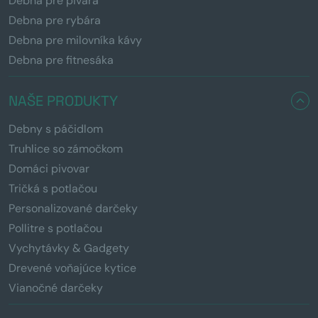
Debna pre pivára
Debna pre rybára
Debna pre milovníka kávy
Debna pre fitnesáka
NAŠE PRODUKTY
Debny s páčidlom
Truhlice so zámočkom
Domáci pivovar
Tričká s potlačou
Personalizované darčeky
Pollitre s potlačou
Vychytávky & Gadgety
Drevené voňajúce kytice
Vianočné darčeky