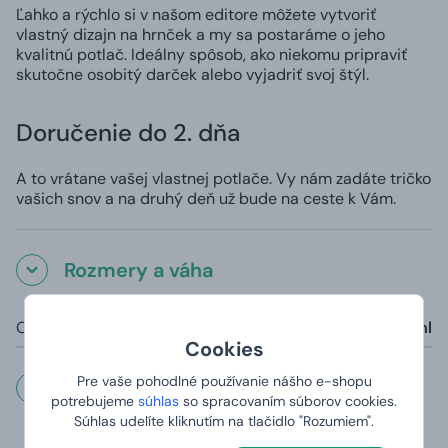
Ľahko a rýchlo si v našom editore môžete vytvoriť
vlastný dizajn na hrnček a my sa postaráme o jeho
kvalitnú potlač. Ideálny spôsob, ako niekomu pripraviť
skutočne osobitý darček alebo vyjadriť svoj štýl.
Doručenie do 2. dňa
A to vrátane vašej vlastnej potlače. Vy nám zadáte tričko
vašich snov a na druhý deň už bude na ceste k Vám.
Rozmery a váha
Objem:
325 ml
Cookies
Pre vaše pohodlné používanie nášho e-shopu
Dôležité informácie
potrebujeme
súhlas
so spracovaním súborov cookies.
Súhlas udelíte kliknutím na tlačidlo "Rozumiem".
Hrnčeky sú vhodné do umývačky (s výnimkou