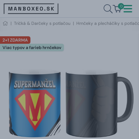
0
|
Tričká & Darčeky s potlačou
|
Hrnčeky a plecháčiky s potlač
2+1 ZDARMA
Viac typov a farieb hrnčekov