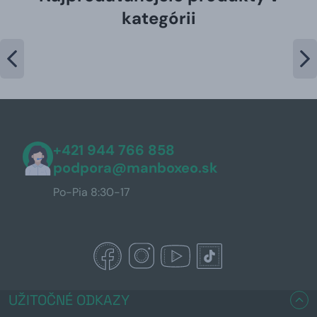
kategórii
+421 944 766 858
podpora@manboxeo.sk
Po-Pia 8:30-17
UŽITOČNÉ ODKAZY