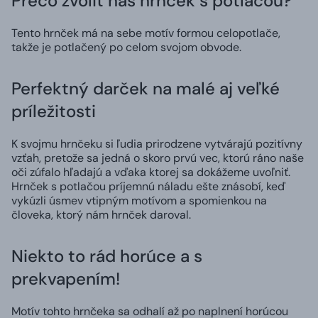
Prečo zvoliť náš hrnček s potlačou?
Tento hrnček má na sebe motív formou celopotlače,
takže je potlačený po celom svojom obvode.
Perfektný darček na malé aj veľké
príležitosti
K svojmu hrnčeku si ľudia prirodzene vytvárajú pozitívny
vzťah, pretože sa jedná o skoro prvú vec, ktorú ráno naše
oči zúfalo hľadajú a vďaka ktorej sa dokážeme uvoľniť.
Hrnček s potlačou príjemnú náladu ešte znásobí, keď
vykúzli úsmev vtipným motívom a spomienkou na
človeka, ktorý nám hrnček daroval.
Niekto to rád horúce a s
prekvapením!
Motív tohto hrnčeka sa odhalí až po naplnení horúcou