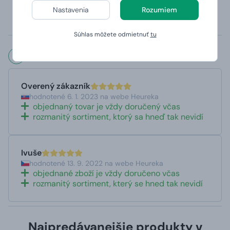
magického hrnčeka, ktorý sa kvôli teplocitlivej vrstve
Nastavenia
Rozumiem
odporúča umývať v ruke)
Potlač je panoramatická tzn. potlač je z oboch strán.
Súhlas môžete odmietnuť
tu
Čo hovoria naši zákazníci?
Overený zákazník
hodnotené 6. 1. 2023 na webe Heureka
objednaný tovar je vždy doručený včas
rozmanitý sortiment, ktorý sa hneď tak nevidí
Ivuše
hodnotené 13. 9. 2022 na webe Heureka
objednané zboží je vždy doručeno včas
rozmanitý sortiment, který se hned tak nevidí
Najpredávanejšie produkty v