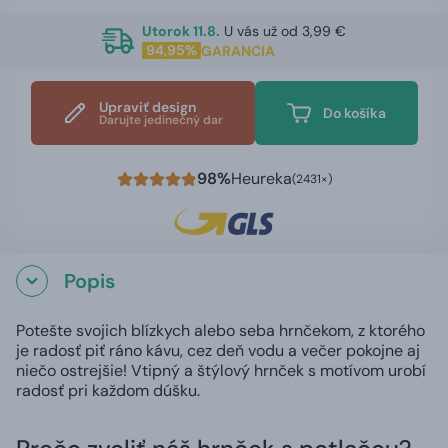
Utorok 11.8.
U vás už od 3,99 €
94,95%
GARANCIA
Upraviť design
Do košíka
Darujte jedinečný dar
98%
Heureka
(2431×)
Popis
Potešte svojich blízkych alebo seba hrnčekom, z ktorého
je radosť piť ráno kávu, cez deň vodu a večer pokojne aj
niečo ostrejšie! Vtipný a štýlový hrnček s motívom urobí
radosť pri každom dúšku.