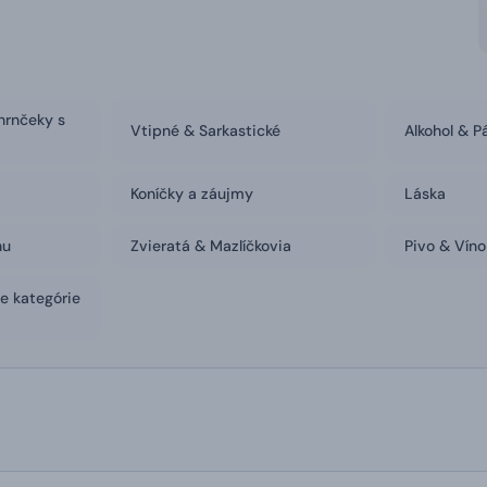
hrnčeky s
Vtipné & Sarkastické
Alkohol & P
Koníčky a záujmy
Láska
hu
Zvieratá & Mazlíčkovia
Pivo & Víno
ie kategórie