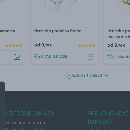
znamenia
Hrnček s potlačou Srdce
Hrnček s po
makes me 
od
9,
od
9,
79 €
79 €
U VÁS:
11.8.2026
U VÁS:
11
Zobraziť ďalších 14
UŽITOČNÉ ODKAZY
PRE KOHO HĽAD
DARČEK?
Doručenie a platba