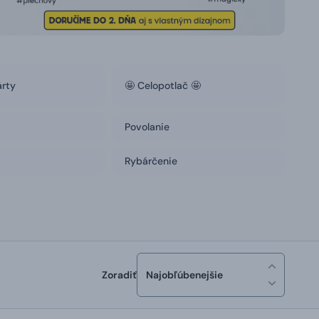
árty
🤩 Celopotlač 🤩
Povolanie
Rybárčenie
Zoradiť
Najobľúbenejšie