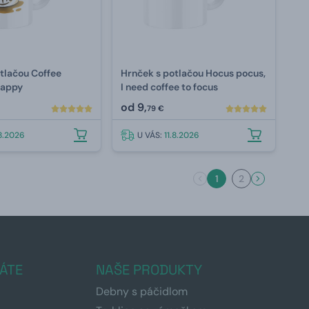
tlačou Coffee
Hrnček s potlačou Hocus pocus,
happy
I need coffee to focus
od
9,
79 €
.8.2026
U VÁS:
11.8.2026
1
2
ÁTE
NAŠE PRODUKTY
Debny s páčidlom