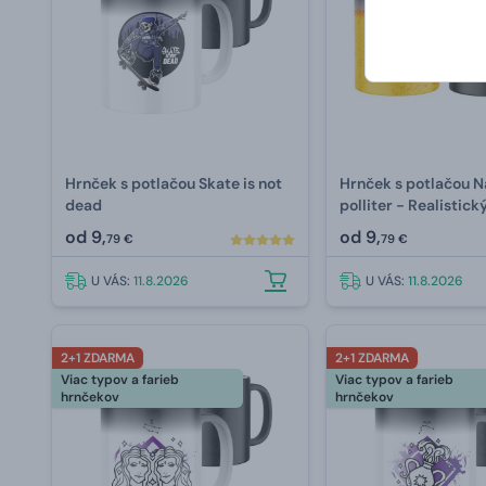
Hrnček s potlačou Skate is not
Hrnček s potlačou 
dead
polliter - Realistick
od
9,
od
9,
79 €
79 €
U VÁS:
11.8.2026
U VÁS:
11.8.2026
2+1 ZDARMA
2+1 ZDARMA
Viac typov a farieb
Viac typov a farieb
hrnčekov
hrnčekov