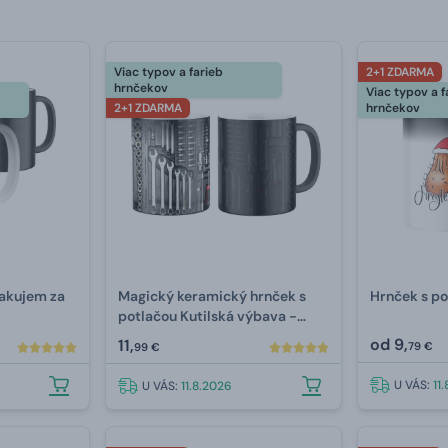
Viac typov a farieb
2+1 ZDARMA
hrnčekov
Viac typov a f
2+1 ZDARMA
hrnčekov
Ďakujem za
Magický keramický hrnček s
Hrnček s po
potlačou Kutilská výbava -
celopotlač
od
9,
11,
79 €
99 €
U VÁS:
11
U VÁS:
11.8.2026