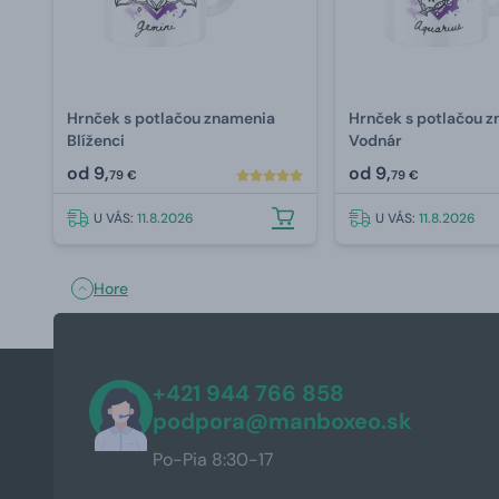
Hrnček s potlačou znamenia
Hrnček s potlačou 
Blíženci
Vodnár
od
9,
od
9,
79 €
79 €
U VÁS:
11.8.2026
U VÁS:
11.8.2026
Hore
+421 944 766 858
podpora@manboxeo.sk
Po-Pia 8:30-17