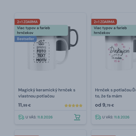
2+1 ZDARMA
2+1 ZDARMA
Viac typov a farieb
Viac typov a farieb
hrnčekov
hrnčekov
Bestseller
Magický keramický hrnček s
Hrnček s potlačou 
vlastnou potlačou
to, že ťa mám
11,
od
9,
99 €
79 €
U VÁS:
11.8.2026
U VÁS:
11.8.2026