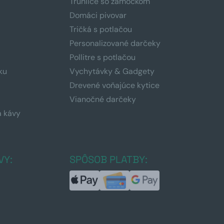
Truhlice so zámočkom
Domáci pivovar
Tričká s potlačou
Personalizované darčeky
Pollitre s potlačou
ku
Vychytávky & Gadgety
Drevené voňajúce kytice
Vianočné darčeky
a kávy
a
VY:
SPÔSOB PLATBY: