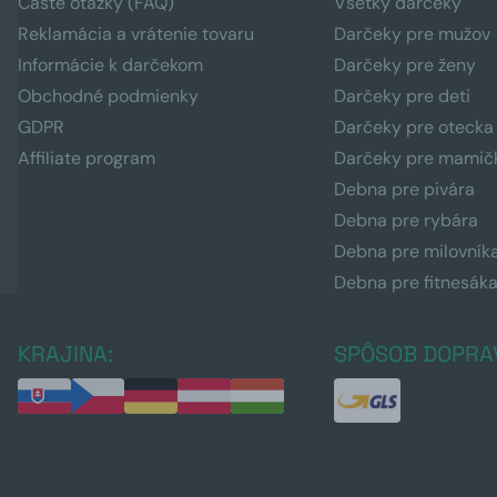
Časté otázky (FAQ)
Všetky darčeky
Reklamácia a vrátenie tovaru
Darčeky pre mužov
Informácie k darčekom
Darčeky pre ženy
Obchodné podmienky
Darčeky pre deti
GDPR
Darčeky pre otecka
Affiliate program
Darčeky pre mamič
Debna pre pivára
Debna pre rybára
Debna pre milovník
Debna pre fitnesák
KRAJINA:
SPÔSOB DOPRA