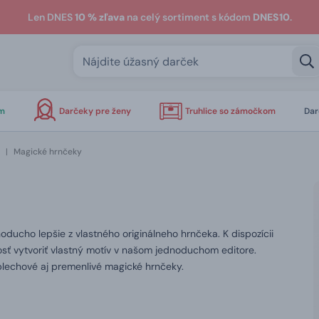
Len DNES
10 % zľava
na celý sortiment s kódom
DNES10
.
om
Darčeky pre ženy
Truhlice so zámočkom
Dar
|
Magické hrnčeky
oducho lepšie z vlastného originálneho hrnčeka. K dispozícii
sť vytvoriť vlastný motív v našom jednoduchom editore.
lechové aj premenlivé magické hrnčeky.