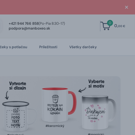
0
+421 944 766 858
(Po-Pia 8:30-17)
0,
00 €
podpora@manboxeo.sk
čeky s potlačou
Príležitosti
Všetky darčeky