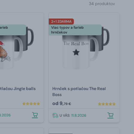
34 produktov
2+1 ZDARMA
arieb
Viac typov a farieb
hrnčekov
tlačou Jingle balls
Hrnček s potlačou The Real
Boss
od
9,
79 €
.8.2026
U VÁS:
11.8.2026