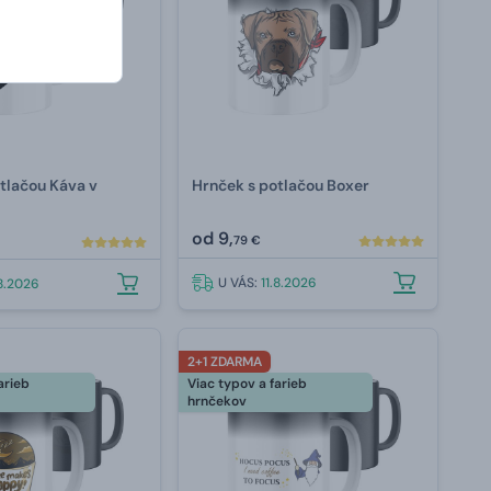
tlačou Káva v
Hrnček s potlačou Boxer
od
9,
79 €
U VÁS:
11.8.2026
.8.2026
2+1 ZDARMA
arieb
Viac typov a farieb
hrnčekov