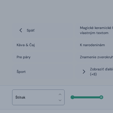
Magické keramické 
Späť
vlastným textom
Káva & Čaj
K narodeninám
Pre páry
Znamenie zverokru
Zobraziť ďalš
Šport
(+8)
Štítok