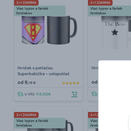
2+1 ZDARMA
2+1 ZDARMA
Viac typov a farieb
Viac typov a farieb
hrnčekov
hrnčekov
Hrnček s potlačou
Hrnček s potlačou T
Superbabička - celopotlač
od
9,
od
9,
79 €
79 €
U VÁS:
11.8.2026
U VÁS:
11.8.2026
2+1 ZDARMA
2+1 ZDARMA
Viac typov a farieb
Viac typov a farieb
hrnčekov
hrnčekov