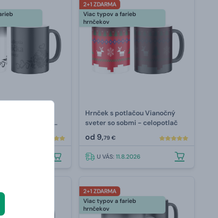
2+1 ZDARMA
arieb
Viac typov a farieb
hrnčekov
tlačou Si tá
Hrnček s potlačou Vianočný
abička na svete -
sveter so sobmi - celopotlač
od
9,
79 €
.8.2026
U VÁS:
11.8.2026
2+1 ZDARMA
arieb
Viac typov a farieb
hrnčekov