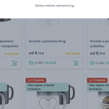
Súhlas môžete odmietnuť
tu
Napenený
Hrnček s potlačou King
Hrnček s po
ý celopotlač
srdiečku
od
9,
od
9,
79 €
79 €
U VÁS:
11.8.2026
U VÁS:
11
2+1 ZDARMA
2+1 ZDARMA
Viac typov a farieb
Viac typov a f
hrnčekov
hrnčekov