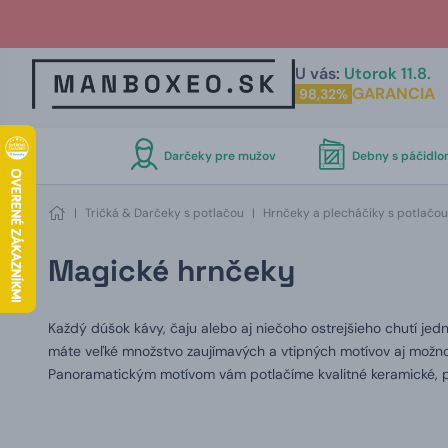
U vás:
Utorok 11.8.
GARANCIA
98,32%
Darčeky pre mužov
Debny s páčidl
|
Tričká & Darčeky s potlačou
|
Hrnčeky a plecháčiky s potlačou
Magické hrnčeky
Každý dúšok kávy, čaju alebo aj niečoho ostrejšieho chutí jedn
máte veľké množstvo zaujímavých a vtipných motívov aj možno
Panoramatickým motívom vám potlačíme kvalitné keramické, p