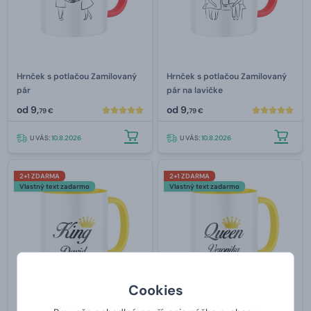
Hrnček s potlačou Zamilovaný
Hrnček s potlačou Zamilovaný
pár
pár na lavičke
od
9,
od
9,
79 €
79 €
U VÁS:
10.8.2026
U VÁS:
10.8.2026
2+1 ZDARMA
2+1 ZDARMA
Vlastný text zadarmo
Vlastný text zadarmo
Cookies