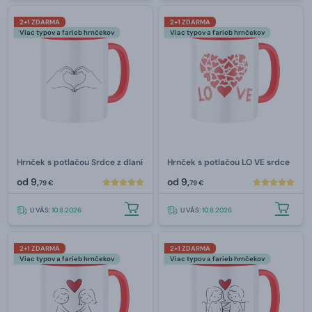
2+1 ZDARMA
2+1 ZDARMA
Viac typov a farieb hrnčekov
Viac typov a farieb hrnčekov
Hrnček s potlačou Srdce z dlaní
Hrnček s potlačou LO VE srdce
od
9,
od
9,
79 €
79 €
U VÁS:
10.8.2026
U VÁS:
10.8.2026
2+1 ZDARMA
2+1 ZDARMA
Viac typov a farieb hrnčekov
Viac typov a farieb hrnčekov