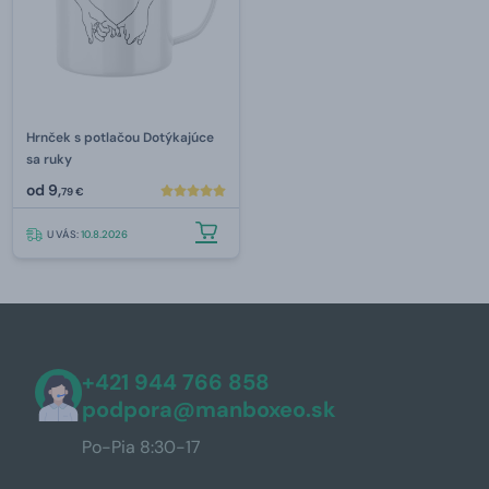
Hrnček s potlačou Dotýkajúce
sa ruky
od
9,
79 €
U VÁS:
10.8.2026
+421 944 766 858
podpora@manboxeo.sk
Po-Pia 8:30-17