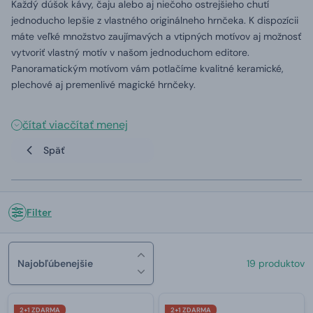
Každý dúšok kávy, čaju alebo aj niečoho ostrejšieho chutí
jednoducho lepšie z vlastného originálneho hrnčeka. K dispozícii
máte veľké množstvo zaujímavých a vtipných motívov aj možnosť
vytvoriť vlastný motív v našom jednoduchom editore.
Panoramatickým motívom vám potlačíme kvalitné keramické,
plechové aj premenlivé magické hrnčeky.
čítať viac
čítať menej
Späť
Filter
Najobľúbenejšie
19 produktov
2+1 ZDARMA
2+1 ZDARMA