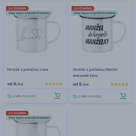
2+1 ZDARMA
2+1 ZDARMA
Viac typov a farieb hrnčekov
Viac typov a farieb hrnčekov
Hrnček s potlačou Love
Hrnček s potlačou Manžel
dokonalé ženy
od
9,
od
9,
79 €
79 €
U VÁS:
10.8.2026
U VÁS:
10.8.2026
2+1 ZDARMA
Viac typov a farieb hrnčekov