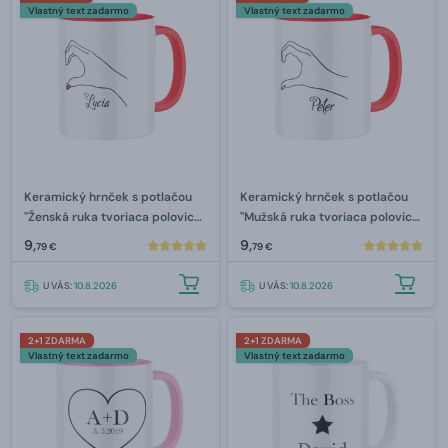
Vlastný text zadarmo
Vlastný text zadarmo
Keramický hrnček s potlačou
Keramický hrnček s potlačou
"Ženská ruka tvoriaca polovicu
"Mužská ruka tvoriaca polovicu
srdca" s menom
srdca" s menom
9,
9,
79 €
79 €
U VÁS:
10.8.2026
U VÁS:
10.8.2026
2+1 ZDARMA
2+1 ZDARMA
Vlastný text zadarmo
Vlastný text zadarmo