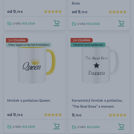
Boss
od
9,
od
9,
79 €
79 €
U VÁS:
10.8.2026
U VÁS:
10.8.2026
2+1 ZDARMA
2+1 ZDARMA
Viac typov a farieb hrnčekov
Vlastný text zadarmo
Hrnček s potlačou Queen
Keramický hrnček s potlačou
"The Real Boss" s menom
od
9,
9,
79 €
79 €
U VÁS:
10.8.2026
U VÁS:
10.8.2026