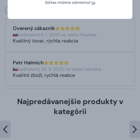
Súhlas môžete odmietnuť
tu
Čo hovoria naši zákazníci?
Overený zákazník
hodnotené 6. 1. 2023 na webe Heureka
Kvalitný tovar, rýchla reakcia
Petr Halmich
hodnotené 30. 8. 2022 na webe Heureka
Kvalitní zboží, rychlá reakce
Najpredávanejšie produkty v
kategórii