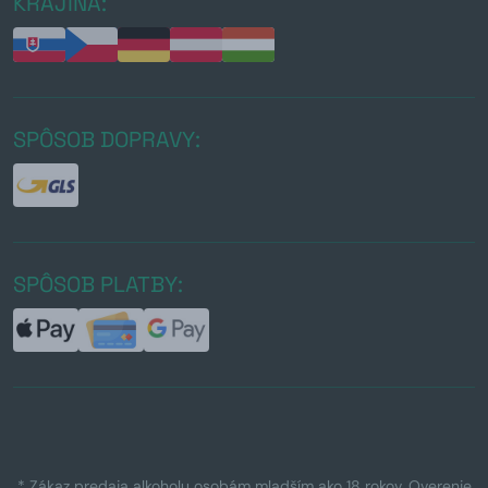
KRAJINA:
SPÔSOB DOPRAVY:
SPÔSOB PLATBY:
* Zákaz predaja alkoholu osobám mladším ako 18 rokov. Overenie