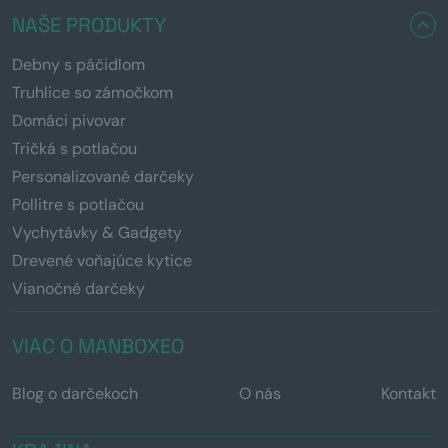
NAŠE PRODUKTY
Debny s páčidlom
Truhlice so zámočkom
Domáci pivovar
Tričká s potlačou
Personalizované darčeky
Pollitre s potlačou
Vychytávky & Gadgety
Drevené voňajúce kytice
Vianočné darčeky
VIAC O MANBOXEO
Blog o darčekoch
O nás
Kontakt