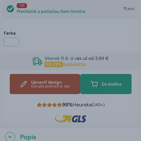
TIP
11,
99 €
Plecháčik s potlačou Som limitka
Farba
Utorok 11.8.
U vás už od 3,99 €
98,23%
GARANCIA
Upraviť design
Do košíka
Darujte jedinečný dar
98%
Heureka
(2431×)
Popis