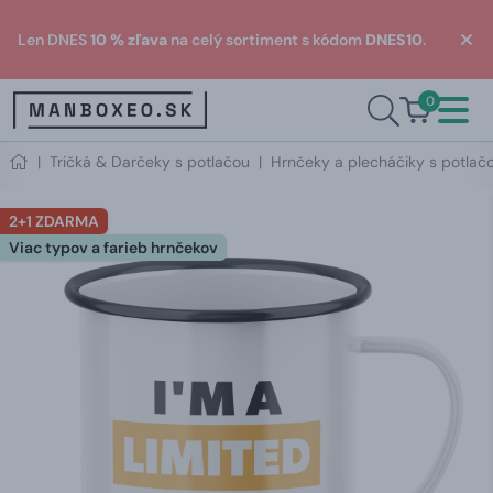
Len DNES
10 % zľava
na celý sortiment s kódom
DNES10
.
0
|
Tričká & Darčeky s potlačou
|
Hrnčeky a plecháčiky s potlač
2+1 ZDARMA
Viac typov a farieb hrnčekov