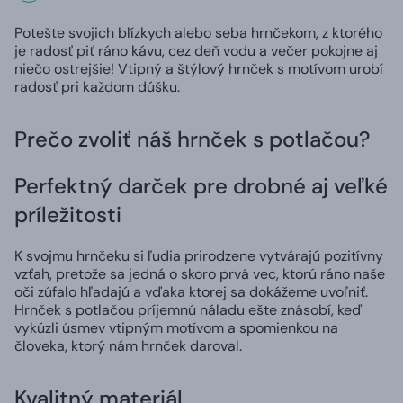
Potešte svojich blízkych alebo seba hrnčekom, z ktorého
je radosť piť ráno kávu, cez deň vodu a večer pokojne aj
niečo ostrejšie! Vtipný a štýlový hrnček s motívom urobí
radosť pri každom dúšku.
Prečo zvoliť náš hrnček s potlačou?
Perfektný darček pre drobné aj veľké
príležitosti
K svojmu hrnčeku si ľudia prirodzene vytvárajú pozitívny
vzťah, pretože sa jedná o skoro prvá vec, ktorú ráno naše
oči zúfalo hľadajú a vďaka ktorej sa dokážeme uvoľniť.
Hrnček s potlačou príjemnú náladu ešte znásobí, keď
vykúzli úsmev vtipným motívom a spomienkou na
človeka, ktorý nám hrnček daroval.
Kvalitný materiál