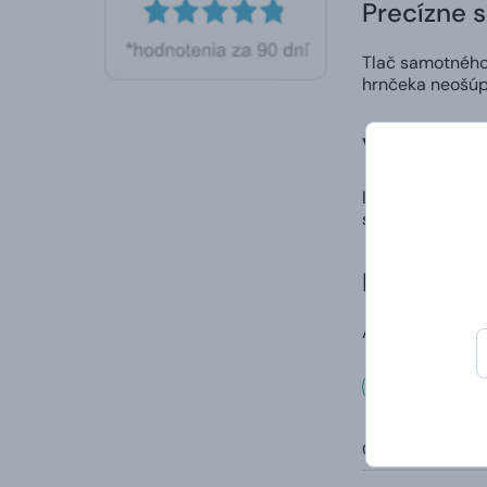
Precízne 
Tlač samotného 
hrnčeka neošúp
Vlastný di
Ľahko a rýchlo 
spôsob, ako nie
Doručenie
A to vrátane va
Rozmer
Objem: