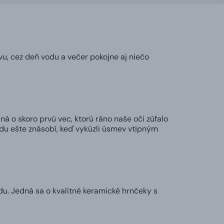
vu, cez deň vodu a večer pokojne aj niečo
ná o skoro prvú vec, ktorú ráno naše oči zúfalo
adu ešte znásobí, keď vykúzli úsmev vtipným
u. Jedná sa o kvalitné keramické hrnčeky s