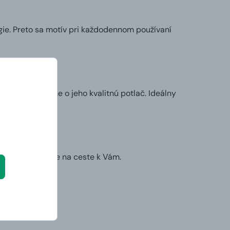
ie. Preto sa motív pri každodennom používaní
my sa postaráme o jeho kvalitnú potlač. Ideálny
l.
ruhý deň už bude na ceste k Vám.