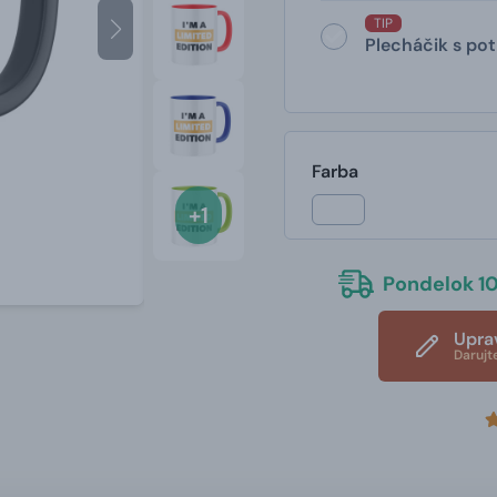
TIP
Plecháčik s po
Farba
+1
Pondelok 10
Upra
Darujt