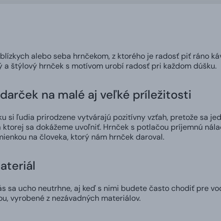
 blízkych alebo seba hrnčekom, z ktorého je radosť piť ráno ká
ný a štýlový hrnček s motívom urobí radosť pri každom dúšku.
darček na malé aj veľké príležitosti
 si ľudia prirodzene vytvárajú pozitívny vzťah, pretože sa jed
 ktorej sa dokážeme uvoľniť. Hrnček s potlačou príjemnú nál
ienkou na človeka, ktorý nám hrnček daroval.
ateriál
 sa ucho neutrhne, aj keď s nimi budete často chodiť pre vod
ou, vyrobené z nezávadných materiálov.