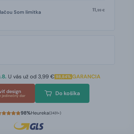
11,
99 €
tlačou Som limitka
.8.
U vás už od 3,99 €
GARANCIA
98,84%
viť design
Do košíka
e jedinečný dar
98%
Heureka
(2431×)