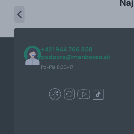
Naj
+421 944 766 858
podpora@manboxeo.sk
Po-Pia 8:30-17