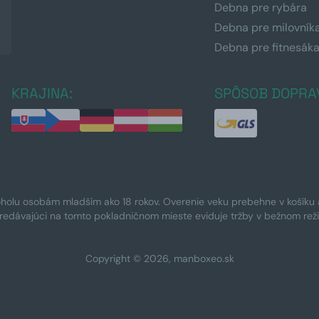
Debna pre rybára
Debna pre milovník
Debna pre fitnesák
KRAJINA:
SPÔSOB DOPRA
oholu osobám mladším ako 18 rokov. Overenie veku prebehne v košíku a 
Predávajúci na tomto pokladničnom mieste eviduje tržby v bežnom rež
Copyright © 2026, manboxeo.sk