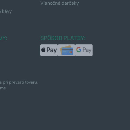
Vianočné darčeky
a kávy
a
VY:
SPÔSOB PLATBY:
pri prevzatí tovaru.
ime