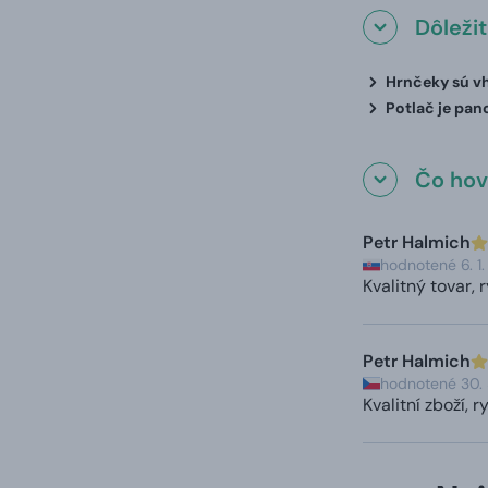
Dôleži
Hrnčeky sú vh
Potlač je pan
Čo hovo
Petr Halmich
hodnotené 6. 1
Kvalitný tovar, 
Petr Halmich
hodnotené 30.
Kvalitní zboží, 