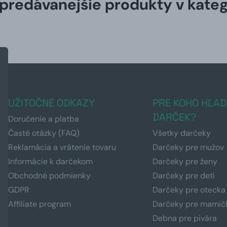
predávanejšie produkty v kateg
UŽITOČNÉ ODKAZY
PRE KOHO HĽAD
DARČEK?
Doručenie a platba
Časté otázky (FAQ)
Všetky darčeky
Reklamácia a vrátenie tovaru
Darčeky pre mužov
Informácie k darčekom
Darčeky pre ženy
Obchodné podmienky
Darčeky pre deti
GDPR
Darčeky pre otecka
Affiliate program
Darčeky pre mamič
Debna pre pivára