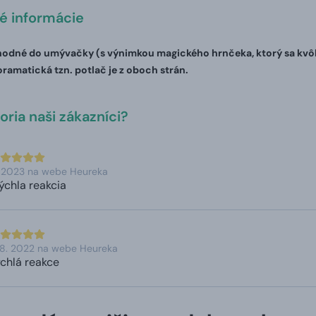
té informácie
odné do umývačky (s výnimkou magického hrnčeka, ktorý sa kvôli 
oramatická tzn. potlač je z oboch strán.
ria naši zákazníci?
. 2023 na webe Heureka
rýchla reakcia
 8. 2022 na webe Heureka
rychlá reakce