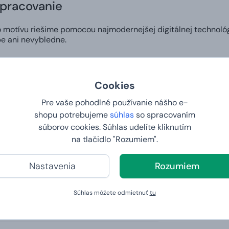
spracovanie
motívu riešime pomocou najmodernejšej digitálnej technológ
e ani nevybledne.
zajn
Cookies
si v našom editore môžete vytvoriť vlastný dizajn na hrnček a 
Pre vaše pohodlné používanie nášho e-
komu pripraviť skutočne osobitý darček alebo vyjadriť svoj štý
shopu potrebujeme
súhlas
so spracovaním
súborov cookies. Súhlas udelíte kliknutím
 do 2. dňa
na tlačidlo "Rozumiem".
šej vlastnej potlače. Vy nám zadáte tričko vašich snov a na d
Nastavenia
Rozumiem
y a váha
Súhlas môžete odmietnuť
tu
325 ml