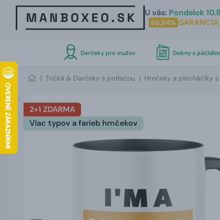
U vás:
Pondelok 10.8
GARANCIA
98,84%
Darčeky pre mužov
Debny s páčidl
|
Tričká & Darčeky s potlačou
|
Hrnčeky a plecháčiky s
2+1 ZDARMA
Viac typov a farieb hrnčekov