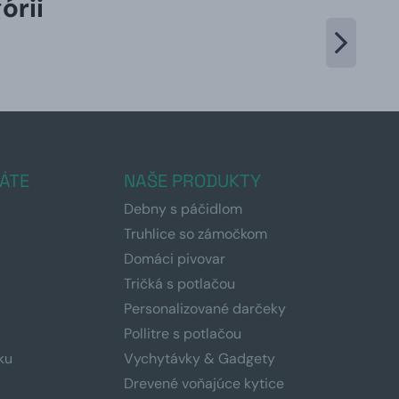
órii
ÁTE
NAŠE PRODUKTY
Debny s páčidlom
Truhlice so zámočkom
Domáci pivovar
Tričká s potlačou
Personalizované darčeky
Pollitre s potlačou
ku
Vychytávky & Gadgety
Drevené voňajúce kytice