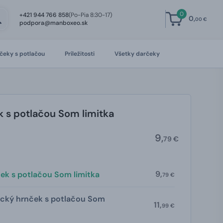
0
+421 944 766 858
(Po-Pia 8:30-17)
0,
00 €
podpora@manboxeo.sk
čeky s potlačou
Príležitosti
Všetky darčeky
 s potlačou Som limitka
9,
79 €
9,
ek s potlačou Som limitka
79 €
cký hrnček s potlačou Som
11,
99 €