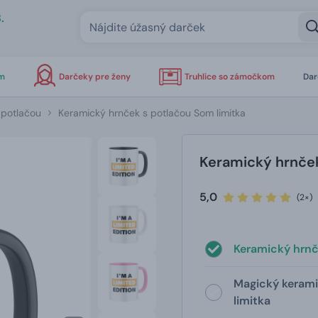
.
om
Darčeky pre ženy
Truhlice so zámočkom
Dar
 potlačou
Keramický hrnček s potlačou Som limitka
Keramický hrnček
5,0
(2×)
Keramický hrnč
Magický kerami
limitka