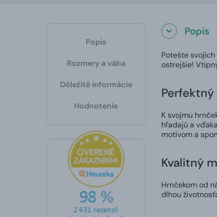
Popis
Popis
Potešte svojich
Rozmery a váha
ostrejšie! Vtip
Dôležité informácie
Perfektný 
Hodnotenie
K svojmu hrnčeku
hľadajú a vďaka
motívom a spom
Kvalitný m
Hrnčekom od nás
dlhou životnosť