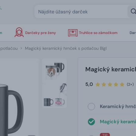
.
om
Darčeky pre ženy
Truhlice so zámočkom
Dar
 potlačou
Magický keramický hrnček s potlačou Bígl
Magický keramick
5,0
(2×)
Keramický hrnč
Magický kerami
TIP