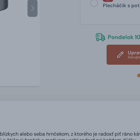
Plecháčik s pot
Pondelok 10
Upra
Darujt
 blízkych alebo seba hrnčekom, z ktorého je radosť piť ráno ká