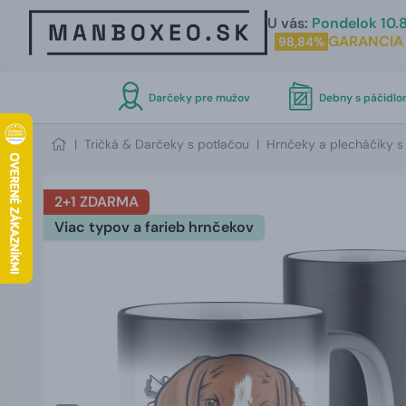
U vás:
Pondelok 10.8
GARANCIA
98,84%
Darčeky pre mužov
Debny s páčidl
|
Tričká & Darčeky s potlačou
|
Hrnčeky a plecháčiky s
2+1 ZDARMA
Viac typov a farieb hrnčekov