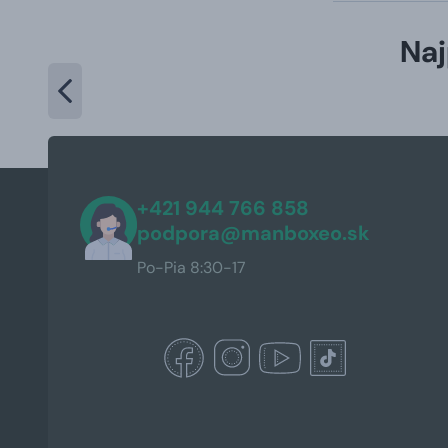
Naj
+421 944 766 858
podpora@manboxeo.sk
Po-Pia 8:30-17