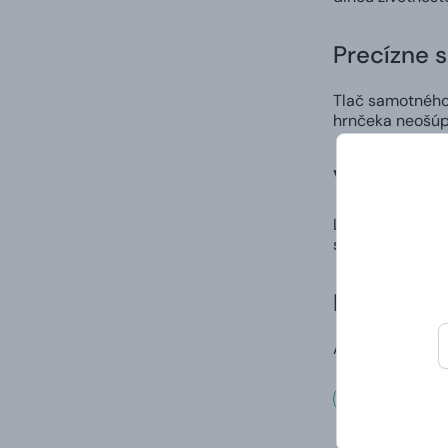
Precízne 
Tlač samotného 
hrnčeka neošúp
Vlastný di
Ľahko a rýchlo 
spôsob, ako nie
Doručenie
A to vrátane va
Rozmer