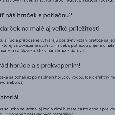
ný a štýlový hrnček s motívom urobí radosť pri každom dúšku.
iť náš hrnček s potlačou?
darček na malé aj veľké príležitosti
 si ľudia prirodzene vytvárajú pozitívny vzťah, pretože sa jed
 ktorej sa dokážeme uvoľniť. Hrnček s potlačou príjemnú nál
ienkou na človeka, ktorý nám hrnček daroval.
 rád horúce a s prekvapením!
čeka sa odhalí až po naplnení horúcou vodou. Ide o efektný m
ávu alebo čaj.
ateriál
 sa ucho neutrhne, aj keď s nimi budete často chodiť pre vod
ou, vyrobené z nezávadných materiálov.