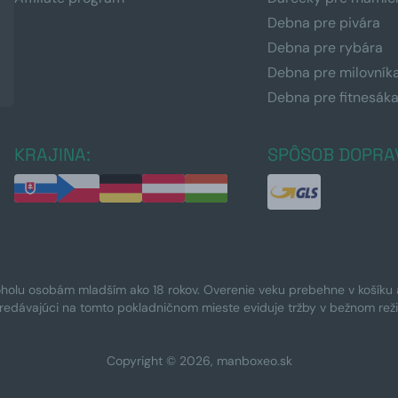
Debna pre pivára
Debna pre rybára
Debna pre milovník
Debna pre fitnesák
KRAJINA:
SPÔSOB DOPRA
oholu osobám mladším ako 18 rokov. Overenie veku prebehne v košíku a 
Predávajúci na tomto pokladničnom mieste eviduje tržby v bežnom rež
Copyright © 2026, manboxeo.sk