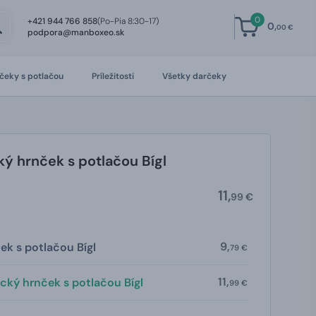
0
+421 944 766 858
(Po-Pia 8:30-17)
0,
00 €
podpora@manboxeo.sk
čeky s potlačou
Príležitosti
Všetky darčeky
ý hrnček s potlačou Bígl
11,
99 €
9,
ek s potlačou Bígl
79 €
11,
cký hrnček s potlačou Bígl
99 €