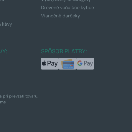
Drevené voňajúce kytice
Vianočné darčeky
a kávy
a
VY:
SPÔSOB PLATBY:
pri prevzatí tovaru.
ime