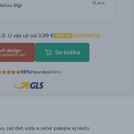
11,
99 €
lačou Bígl
.8.
U vás už od 3,99 €
GARANCIA
98,84%
viť design
Do košíka
e jedinečný dar
98%
Heureka
(2431×)
vu, cez deň vodu a večer pokojne aj niečo