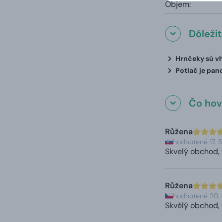
Objem:
Dôleži
Hrnčeky sú vh
Potlač je pan
Čo hovo
Růžena
hodnotené 17. 
Skvelý obchod, 
Růžena
hodnotené 20.
Skvělý obchod, 