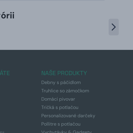
órii
ÁTE
NAŠE PRODUKTY
Debny s páčidlom
Truhlice so zámočkom
Domáci pivovar
Tričká s potlačou
Personalizované darčeky
Pollitre s potlačou
ku
Vychytávky & Gadgety