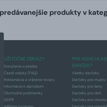
predávanejšie produkty v kateg
UŽITOČNÉ ODKAZY
PRE KOHO HĽAD
DARČEK?
Doručenie a platba
Časté otázky (FAQ)
Všetky darčeky
Reklamácia a vrátenie tovaru
Darčeky pre mužov
Informácie k darčekom
Darčeky pre ženy
Obchodné podmienky
Darčeky pre deti
GDPR
Darčeky pre otecka
Affiliate program
Darčeky pre mamič