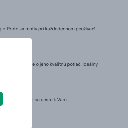
ie. Preto sa motív pri každodennom používaní
my sa postaráme o jeho kvalitnú potlač. Ideálny
l.
ruhý deň už bude na ceste k Vám.