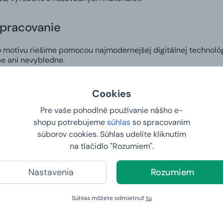
spracovanie
motívu riešime pomocou najmodernejšej digitálnej technológ
e ani nevybledne.
zajn
Cookies
Pre vaše pohodlné používanie nášho e-
si v našom editore môžete vytvoriť vlastný dizajn na hrnček a 
komu pripraviť skutočne osobitý darček alebo vyjadriť svoj štý
shopu potrebujeme
súhlas
so spracovaním
súborov cookies. Súhlas udelíte kliknutím
na tlačidlo "Rozumiem".
 do 2. dňa
Nastavenia
Rozumiem
šej vlastnej potlače. Vy nám zadáte tričko vašich snov a na d
y a váha
Súhlas môžete odmietnuť
tu