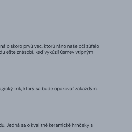
ná o skoro prvú vec, ktorú ráno naše oči zúfalo
adu ešte znásobí, keď vykúzli úsmev vtipným
agický trik, ktorý sa bude opakovať zakaždým,
u. Jedná sa o kvalitné keramické hrnčeky s