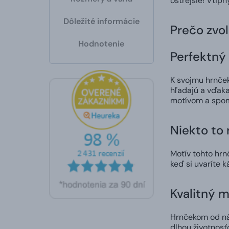
ostrejšie! Vtip
Dôležité informácie
Prečo zvol
Hodnotenie
Perfektný 
K svojmu hrnčeku
hľadajú a vďaka
motívom a spom
Niekto to
Motív tohto hrn
keď si uvaríte k
Kvalitný m
Hrnčekom od nás
dlhou životnosť