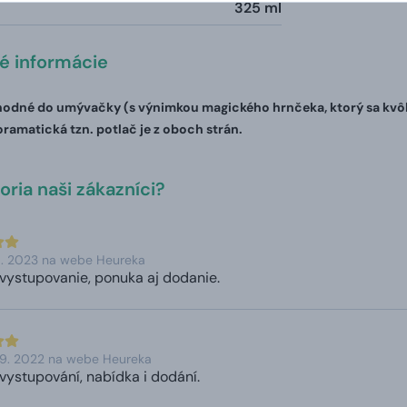
325 ml
té informácie
odné do umývačky (s výnimkou magického hrnčeka, ktorý sa kvôli 
oramatická tzn. potlač je z oboch strán.
ria naši zákazníci?
5. 2023 na webe Heureka
vystupovanie, ponuka aj dodanie.
 9. 2022 na webe Heureka
vystupování, nabídka i dodání.