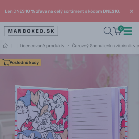
Len DNES
10 % zľava
na celý sortiment s kódom
DNES10
.
0
|
|
Licencované produkty
Čarovný Snehulienkin zápisník v
Posledné kusy