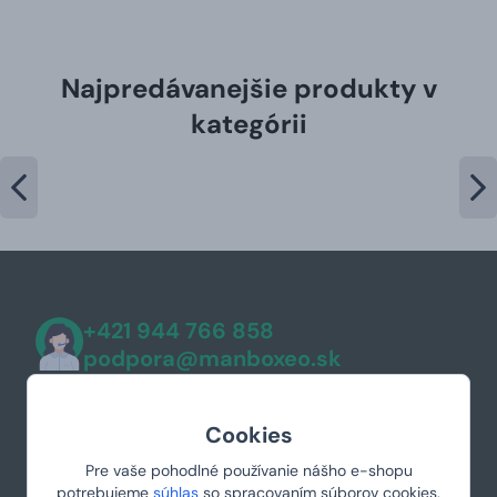
Najpredávanejšie produkty v
kategórii
+421 944 766 858
podpora@manboxeo.sk
Po-Pia 8:30-17
Cookies
Pre vaše pohodlné používanie nášho e-shopu
potrebujeme
súhlas
so spracovaním súborov cookies.