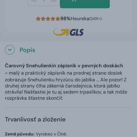
98%
Heureka
(2431×)
Popis
Čarovný Snehulienkin zápisník v pevných doskách
-
malý a praktický zápisník na prednej strane dosiek
zobrazuje Snehulienku hryzúcu do jablka ... Ale pozor! Z
druhej strany číha zákerná čarodejnica, ktorá jablko
otrávila! Našťastie je tu aj sedem trpaslíkov, a tak môže
rozprávka šťastne skončiť.
Trvanlivosť a zloženie
Země původu:
Vyrobeo v Číně.