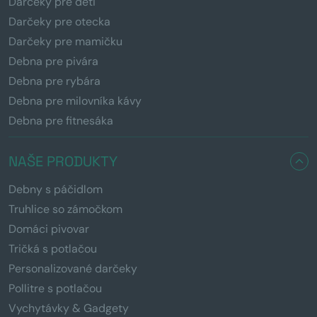
Darčeky pre deti
Darčeky pre otecka
Darčeky pre mamičku
Debna pre pivára
Debna pre rybára
Debna pre milovníka kávy
Debna pre fitnesáka
NAŠE PRODUKTY
Debny s páčidlom
Truhlice so zámočkom
Domáci pivovar
Tričká s potlačou
Personalizované darčeky
Pollitre s potlačou
Vychytávky & Gadgety