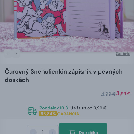
Galéria
Čarovný Snehulienkin zápisník v pevných
doskách
3,
4,99 €
99 €
Pondelok 10.8.
U vás už od 3,99 €
98,84%
GARANCIA
-
+
Do košíka