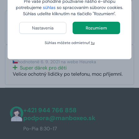
Pre vaše pohodlné používanie nášho e-shopu
potrebujeme
súhlas
so spracovaním súborov cookies.
Súhlas udelíte kliknutím na tlačidlo "Rozumiem".
Ověřený zákazník
hodnotené 5. 4. 2022 na webe Heureka
Nastavenia
Rozumiem
Veľmi ochotný ľudí po telefóne, veľmi príjemní.
Súhlas môžete odmietnuť
tu
Jana
hodnotené 6. 9. 2021 na webe Heureka
Super dárek pro děti
Velice ochotný lidičky po telefonu, moc příjemní.
+421 944 766 858
podpora@manboxeo.sk
Po-Pia 8:30-17