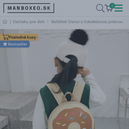
0
|
Darčeky pre deti
Batôžtek Donut s čokoládovou polevou
Posledné kusy
Bestseller