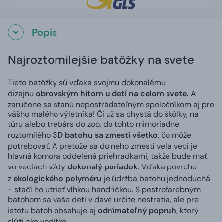
Popis
Najroztomilejšie batôžky na svete
Tieto batôžky sú vďaka svojmu dokonalému
dizajnu
obrovským hitom u detí na celom svete.
A
zaručene sa stanú nepostrádateľným spoločníkom aj pre
vášho malého výletníka! Či už sa chystá do škôlky, na
túru alebo trebárs do zoo, do tohto mimoriadne
roztomilého
3D batohu sa zmestí všetko
, čo môže
potrebovať. A pretože sa do neho zmestí veľa vecí je
hlavná komora oddelená priehradkami, takže bude mať
vo veciach vždy
dokonalý poriadok
. Vďaka povrchu
z
ekologického polyméru
je údržba batohu jednoduchá
- stačí ho utrieť vlhkou handričkou. S pestrofarebným
batohom sa vaše deti v dave určite nestratia, ale pre
istotu batoh obsahuje aj
odnímateľný popruh
, ktorý
slúži ako vodítko.