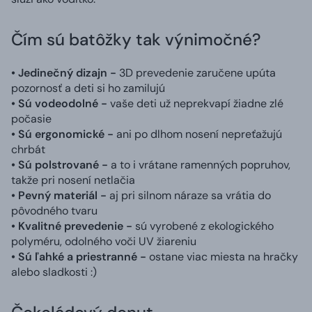
Čím sú batôžky tak výnimočné?
• Jedinečný dizajn -
3D prevedenie zaručene upúta
pozornosť a deti si ho zamilujú
• Sú vodeodolné -
vaše deti už neprekvapí žiadne zlé
počasie
• Sú ergonomické -
ani po dlhom nosení nepreťažujú
chrbát
• Sú polstrované -
a to i vrátane ramenných popruhov,
takže pri nosení netlačia
• Pevný materiál -
aj pri silnom náraze sa vrátia do
pôvodného tvaru
• Kvalitné prevedenie -
sú vyrobené z ekologického
polyméru, odolného voči UV žiareniu
• Sú ľahké a priestranné -
ostane viac miesta na hračky
alebo sladkosti :)