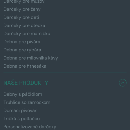
Darčeky pre mužov
Darčeky pre ženy
Darčeky pre deti
Darčeky pre otecka
Darčeky pre mamičku
Debna pre pivára
Debna pre rybára
Debna pre milovníka kávy
Debna pre fitnesáka
NAŠE PRODUKTY
Debny s páčidlom
Truhlice so zámočkom
Domáci pivovar
Tričká s potlačou
Personalizované darčeky