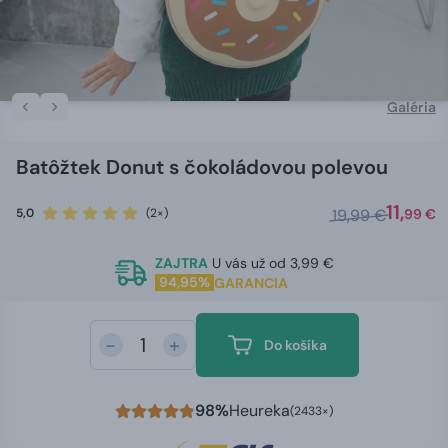
Galéria
Batôžtek Donut s čokoládovou polevou
11,
5,0
(2×)
19,99 €
99 €
ZAJTRA
U vás už od 3,99 €
94,95%
GARANCIA
-
+
Do košíka
98%
Heureka
(2433×)