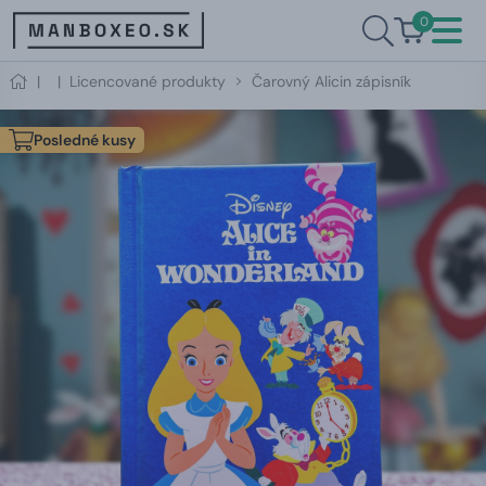
0
|
|
Licencované produkty
Čarovný Alicin zápisník
Posledné kusy