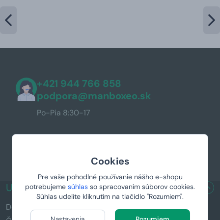
+421 944 766 858
podpora@manboxeo.sk
Po-Pia 8:30-17
Cookies
Pre vaše pohodlné používanie nášho e-shopu
UŽITOČNÉ ODKAZY
potrebujeme
súhlas
so spracovaním súborov cookies.
Súhlas udelíte kliknutím na tlačidlo "Rozumiem".
Doručenie a platba
Nastavenia
Rozumiem