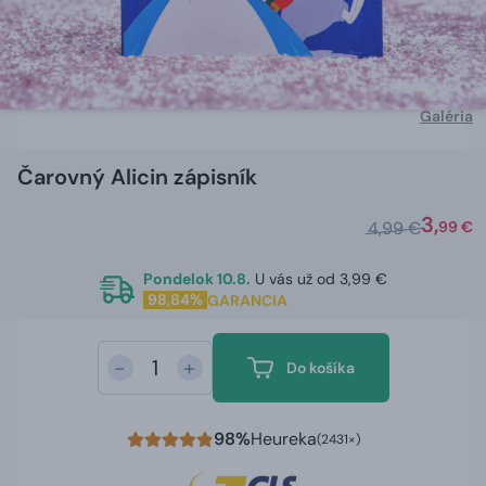
Galéria
Čarovný Alicin zápisník
3,
4,99 €
99 €
Pondelok 10.8.
U vás už od 3,99 €
98,84%
GARANCIA
-
+
Do košíka
98%
Heureka
(2431×)