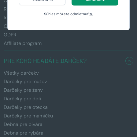
Časté otázky (FAQ)
Reklamácia a vrátenie tovaru
Súhlas môžete odmietnuť
tu
Informácie k darčekom
Obchodné podmienky
GDPR
Affiliate program
PRE KOHO HĽADÁTE DARČEK?
Všetky darčeky
Darčeky pre mužov
Darčeky pre ženy
Darčeky pre deti
Darčeky pre otecka
Darčeky pre mamičku
Debna pre pivára
Debna pre rybára