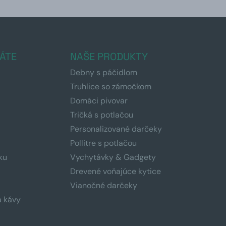
ÁTE
NAŠE PRODUKTY
Debny s páčidlom
Truhlice so zámočkom
Domáci pivovar
Tričká s potlačou
Personalizované darčeky
Pollitre s potlačou
ku
Vychytávky & Gadgety
Drevené voňajúce kytice
Vianočné darčeky
a kávy
a