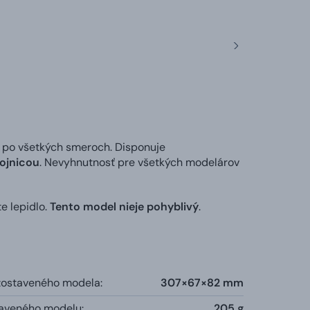
u po všetkých smeroch. Disponuje
 ojnicou
. Nevyhnutnosť pre všetkých modelárov
e lepidlo.
Tento model nieje pohyblivý
.
zostaveného modela:
307×67×82 mm
aveného modelu:
205 g