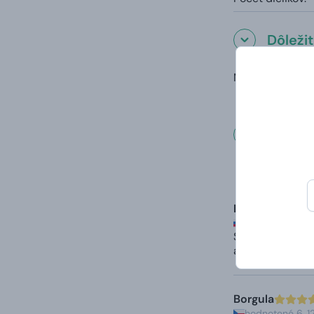
Dôleži
Model parnej lo
Čo hovo
Mária
hodnotené 21. 
Super komunikác
alebo meniny
Borgula
hodnotené 6. 1