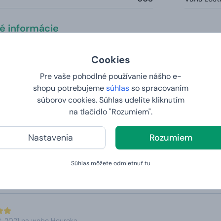
té informácie
komotívy z 60. rokov 19. storočia s množstvom detailov je zhot
Cookies
Pre vaše pohodlné používanie nášho e-
shopu potrebujeme
súhlas
so spracovaním
ria naši zákazníci?
súborov cookies. Súhlas udelíte kliknutím
na tlačidlo "Rozumiem".
Nastavenia
Rozumiem
3. 2025 na webe Heureka
Súhlas môžete odmietnuť
tu
ia, rýchle dodanie, perfektný prístup veľký výber možnosti k
2. 2021 na webe Heureka