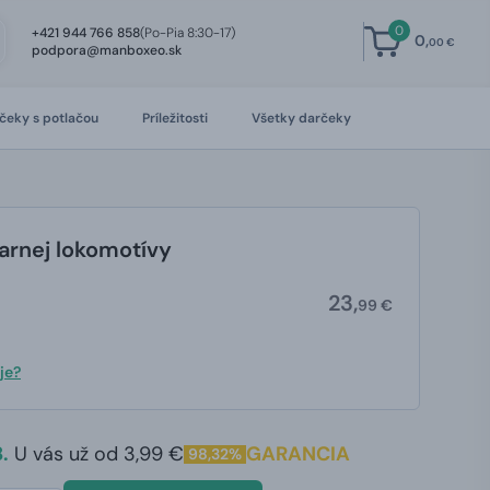
0
+421 944 766 858
(Po-Pia 8:30-17)
0,
00 €
podpora@manboxeo.sk
čeky s potlačou
Príležitosti
Všetky darčeky
arnej lokomotívy
23,
99 €
je?
.
U vás už od 3,99 €
GARANCIA
98,32%