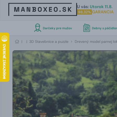
U vás:
Utorok 11.8.
GARANCIA
98,32%
Darčeky pre mužov
Debny s páčidl
|
|
3D Stavebnice a puzzle
Drevený model parnej lo