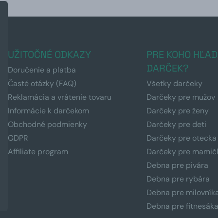
UŽITOČNÉ ODKAZY
PRE KOHO HĽAD
DARČEK?
Doručenie a platba
Časté otázky (FAQ)
Všetky darčeky
Reklamácia a vrátenie tovaru
Darčeky pre mužov
Informácie k darčekom
Darčeky pre ženy
Obchodné podmienky
Darčeky pre deti
GDPR
Darčeky pre otecka
Affiliate program
Darčeky pre mamič
Debna pre pivára
Debna pre rybára
Debna pre milovník
Debna pre fitnesák