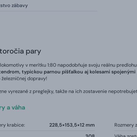
stvo zábavy
toročia pary
lokomotívy v merítku 1:80 napodobňuje svoju reálnu predloh
tendrom, typickou parnou píšťalkou aj kolesami spojenými
 železničnej dopravy!
ízne vyrezané z preglejky, takže na ich zostavenie nepotrebujet
y a váha
ry krabice:
228,5×153,5×12 mm
Rozmery 
308
Váha zost