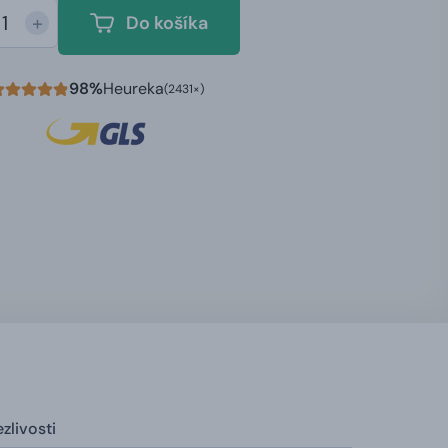
+
Do košíka
98%
Heureka
(2431×)
zlivosti