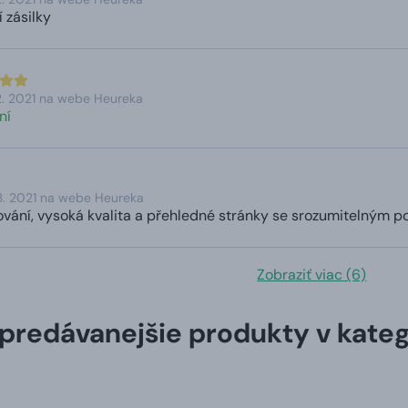
 zásilky
2. 2021 na webe Heureka
ní
3. 2021 na webe Heureka
ování, vysoká kvalita a přehledné stránky se srozumitelným p
Zobraziť viac (6)
predávanejšie produkty v kateg