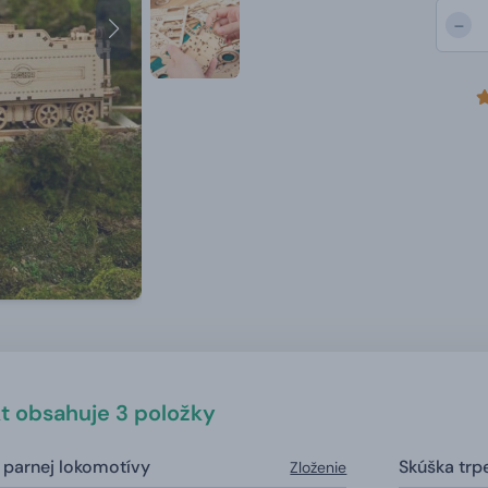
-
t obsahuje 3 položky
parnej lokomotívy
Skúška trpe
Zloženie