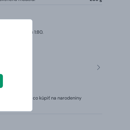
ovený v merítku 1:80.
ed človek nevie co kúpiť na narodeniny