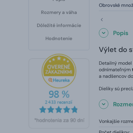
Obrovské množ
Rozmery a váha
Dôležité informácie
Popis
Hodnotenie
Výlet do s
Detailný model 
odnímateľným
a nadšencov do
Dieliky sú prec
Rozmer
Vonkajšie rozme
Počet dielikov: