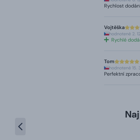
Rychlost dodání
Vojtěška
hodnotené 2. 1
Rychlé dodá
Tom
hodnotené 15. 
Perfektní zprac
Naj