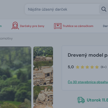
om
Darčeky pre ženy
Truhlice so zámočkom
Dar
komotívy
Drevený model p
5,0
(6×)
Čo 3D stavebnica obsahu
Utorok 11.8