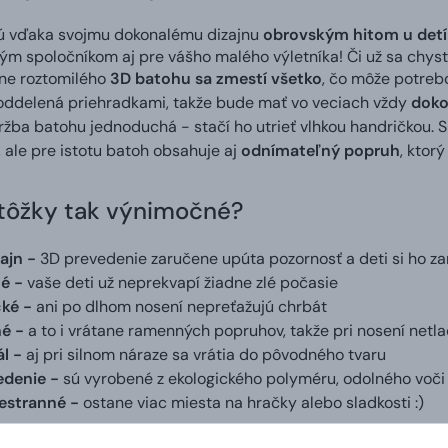
sú vďaka svojmu dokonalému dizajnu
obrovským hitom u detí
m spoločníkom aj pre vášho malého výletníka! Či už sa chystá
ne roztomilého
3D batohu sa zmestí všetko
, čo môže potrebo
oddelená priehradkami, takže bude mať vo veciach vždy
doko
ržba batohu jednoduchá - stačí ho utrieť vlhkou handričkou.
, ale pre istotu batoh obsahuje aj
odnímateľný popruh
, ktorý
tôžky tak výnimočné?
ajn -
3D prevedenie zaručene upúta pozornosť a deti si ho za
né
-
vaše deti už neprekvapí žiadne zlé počasie
ké -
ani po dlhom nosení nepreťažujú chrbát
né -
a to i vrátane ramenných popruhov, takže pri nosení netla
ál -
aj pri silnom náraze sa vrátia do pôvodného tvaru
vedenie -
sú vyrobené z ekologického polyméru, odolného voči
iestranné -
ostane viac miesta na hračky alebo sladkosti :)