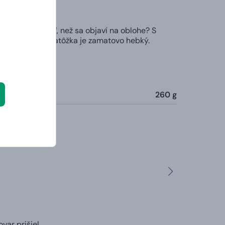
Prečo ale čakať, než sa objaví na oblohe? S
dažďa. Povrch batôžka je zamatovo hebký.
260 g
ar prišiel.