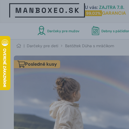
U vás:
ZAJTRA 7.8.
GARANCIA
99,02%
Darčeky pre mužov
Debny s páčidl
|
Darčeky pre deti
Batôžtek Dúha s mráčikom
Posledné kusy