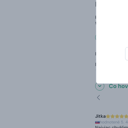
Dúha
Krásna, magická
týmto roztomilý
Rozmer
Rozmery:
Doporučený vek
Čo hovo
Jitka
hodnotené 5. 
Najviac chválim