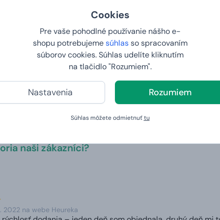
Cookies
 a hlavne veselá dúha rozjasní aj to najchmúrmejšie počasie! 
Pre vaše pohodlné používanie nášho e-
m 3D batôžkom si ju môžu vaše deti užívať každý deň aj bez 
shopu potrebujeme
súhlas
so spracovaním
súborov cookies. Súhlas udelíte kliknutím
y a váha
na tlačidlo "Rozumiem".
Nastavenia
Rozumiem
23×13×21 cm
Váha:
:
1–6 let
Súhlas môžete odmietnuť
tu
ria naši zákazníci?
4. 2022 na webe Heureka
 rýchlosť dodania – jeden deň som objednala, druhý deň mi tov