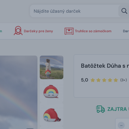
om
Darčeky pre ženy
Truhlice so zámočkom
Dar
Batôžtek Dúha s
5,0
(3×)
ZAJTRA
-