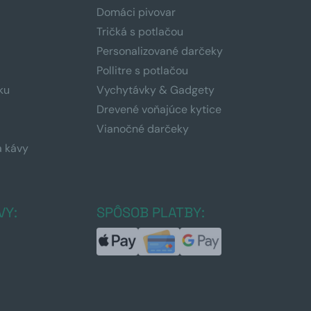
Domáci pivovar
Tričká s potlačou
Personalizované darčeky
Pollitre s potlačou
ku
Vychytávky & Gadgety
Drevené voňajúce kytice
Vianočné darčeky
a kávy
a
VY:
SPÔSOB PLATBY: