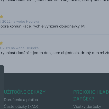
1. 2022 na webe Heureka
obrá komunikace, rychlé vyřízení objednávky. M.
9. 2021 na webe Heureka
 rychlost dodání - jeden den jsem objednala, druhý den mi zbo
UŽITOČNÉ ODKAZY
PRE KOHO HĽAD
DARČEK?
Doručenie a platba
Časté otázky (FAQ)
Všetky darčeky