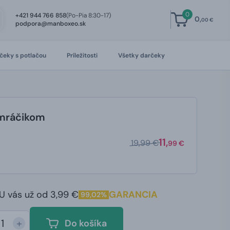
0
+421 944 766 858
(Po-Pia 8:30-17)
0,
00 €
podpora@manboxeo.sk
čeky s potlačou
Príležitosti
Všetky darčeky
 mráčikom
11,
19,99 €
99 €
U vás už od 3,99 €
GARANCIA
99,02%
+
Do košíka