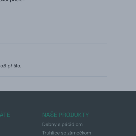
ží přišlo.
ÁTE
NAŠE PRODUKTY
Debny s páčidlom
Truhlice so zámočkom