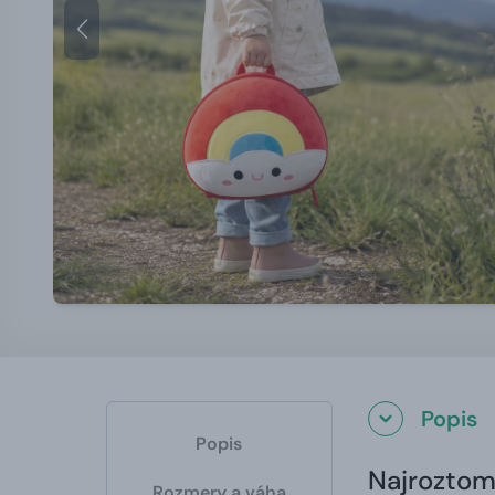
Popis
Popis
Najroztomi
Rozmery a váha