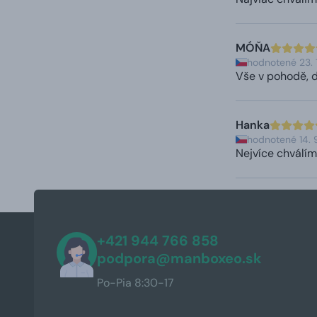
MÓŇA
hodnotené 23. 
Vše v pohodě, d
Hanka
hodnotené 14. 
Nejvíce chválím
+421 944 766 858
podpora@manboxeo.sk
Po-Pia 8:30-17