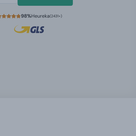
98%
Heureka
(2431×)