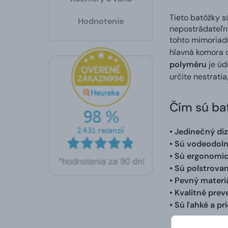
Tieto batôžky 
Hodnotenie
nepostrádateľný
tohto mimoriad
hlavná komora 
polyméru
je úd
určite nestratia
Čím sú ba
• Jedinečný diz
• Sú
vodeodol
• Sú ergonomic
• Sú polstrova
• Pevný materi
• Kvalitné pre
• Sú ľahké a pr