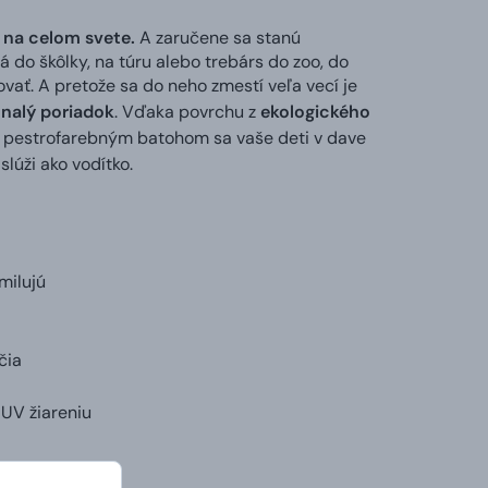
 na celom svete.
A zaručene sa stanú
 do škôlky, na túru alebo trebárs do zoo, do
vať. A pretože sa do neho zmestí veľa vecí je
nalý poriadok
. Vďaka povrchu z
ekologického
 S pestrofarebným batohom sa vaše deti v dave
 slúži ako vodítko.
milujú
čia
 UV žiareniu