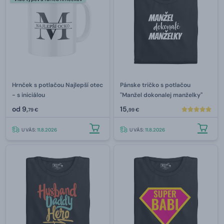
Hrnček s potlačou Najlepší otec
Pánske tričko s potlačou
- s iniciálou
"Manžel dokonalej manželky"
od
9,
15,
79 €
99 €
U VÁS:
11.8.2026
U VÁS:
11.8.2026