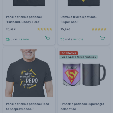
Pánske tričko s potlačou
Dámske tričko s potlačou
"Husband, Daddy, Hero"
"Super babi"
15,
15,
99 €
99 €
U VÁS:
11.8.2026
U VÁS:
11.8.2026
2+1 ZDARMA
Viac typov a farieb hrnčekov
Pánske tričko s potlačou "Keď
Hrnček s potlačou Superségra -
to neopraví dedo.."
celopotlač