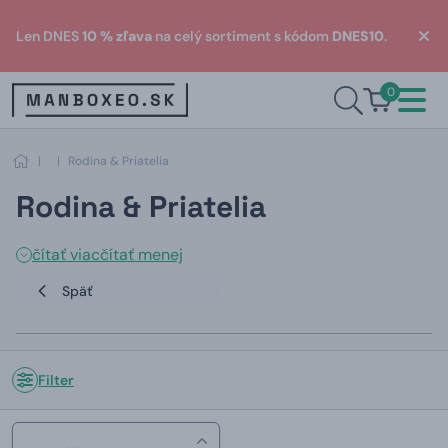
Len DNES
10 % zľava
na celý sortiment s kódom
DNES10
.
0
|
|
Rodina & Priatelia
Rodina & Priatelia
čítať viac
čítať menej
Späť
Filter