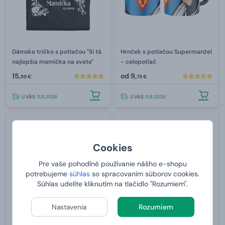
Dámske tričko s potlačou "Si tá
Hrnček s potlačou Supermanžel
najlepšia mamička na svete"
- celopotlač
15,
od
9,
99 €
79 €
U VÁS:
11.8.2026
U VÁS:
11.8.2026
Cookies
Pre vaše pohodlné používanie nášho e-shopu
potrebujeme
súhlas
so spracovaním súborov cookies.
Súhlas udelíte kliknutím na tlačidlo "Rozumiem".
Nastavenia
Rozumiem