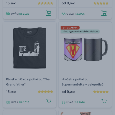
15,
od
9,
99 €
79 €
U VÁS:
11.8.2026
U VÁS:
11.8.2026
2+1 ZDARMA
Viac typov a farieb hrnčekov
Pánske tričko s potlačou "The
Hrnček s potlačou
Grandfather"
Supermanželka - celopotlač
15,
od
9,
99 €
79 €
U VÁS:
11.8.2026
U VÁS:
11.8.2026