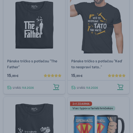
Pánske tričko s potlačou "The
Pánske tričko s potlačou "Keď
Father"
to neopraví tato.."
15,
15,
99 €
99 €
U VÁS:
11.8.2026
U VÁS:
11.8.2026
2+1 ZDARMA
Viac typov a farieb hrnčekov