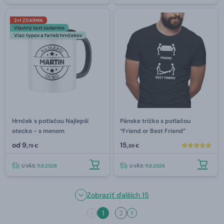
2+1 ZDARMA
Vlastný text zadarmo
Viac typov a farieb hrnčekov
Hrnček s potlačou Najlepší
Pánske tričko s potlačou
otecko - s menom
“Friend or Best Friend”
od
9,
15,
79 €
99 €
U VÁS:
11.8.2026
U VÁS:
11.8.2026
Zobraziť ďalších 15
1
2