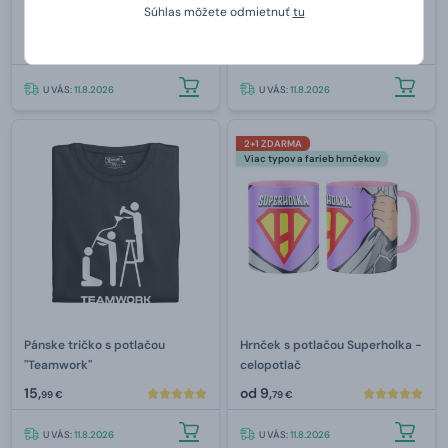
Pánske tričko s potlačou
Pánske tričko s potlačou
Súhlas môžete odmietnuť
tu
"Evolution’s over"
"Evolution of Father"
15,
15,
99 €
99 €
U VÁS:
11.8.2026
U VÁS:
11.8.2026
2+1 ZDARMA
Viac typov a farieb hrnčekov
Pánske tričko s potlačou
Hrnček s potlačou Superholka -
"Teamwork"
celopotlač
15,
od
9,
99 €
79 €
U VÁS:
11.8.2026
U VÁS:
11.8.2026