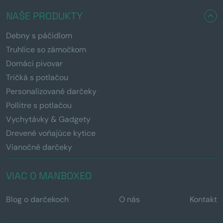
NAŠE PRODUKTY
Debny s páčidlom
Truhlice so zámočkom
Domáci pivovar
Tričká s potlačou
Personalizované darčeky
Pollitre s potlačou
Vychytávky & Gadgety
Drevené voňajúce kytice
Vianočné darčeky
VIAC O MANBOXEO
Blog o darčekoch
O nás
Kontakt