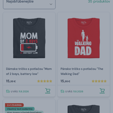
Najobľúbenejšie
35 produktov
Dámske tričko s potlačou "Mom
Pánske tričko s potlačou "The
of 2 boys, battery low"
Walking Dad"
15,
15,
99 €
99 €
U VÁS:
11.8.2026
U VÁS:
11.8.2026
2+1 ZDARMA
Vlastný text zadarmo
Viac typov a farieb hrnčekov