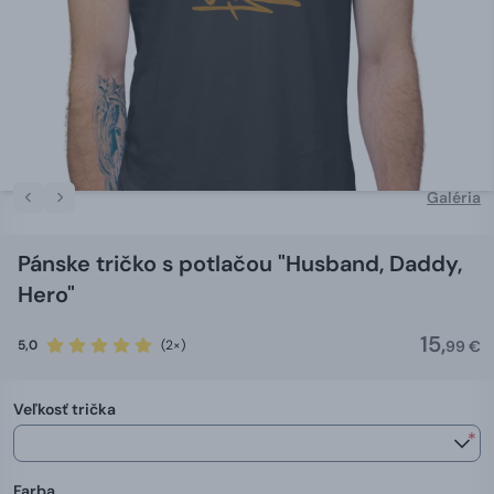
Galéria
Pánske tričko s potlačou "Husband, Daddy,
Hero"
15,
5,0
(2×)
99 €
Veľkosť trička
*
Farba