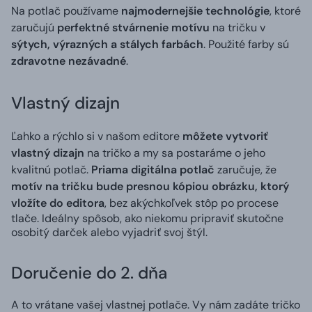
Na potlač používame
najmodernejšie technológie
, ktoré
zaručujú
perfektné stvárnenie motívu
na tričku v
sýtych, výrazných a stálych farbách
. Použité farby sú
zdravotne nezávadné
.
Vlastný dizajn
Ľahko a rýchlo si v našom editore
môžete vytvoriť
vlastný dizajn
na tričko a my sa postaráme o jeho
kvalitnú potlač.
Priama digitálna potlač
zaručuje, že
motív na tričku bude presnou kópiou obrázku, ktorý
vložíte do editora
, bez akýchkoľvek stôp po procese
tlače. Ideálny spôsob, ako niekomu pripraviť skutočne
osobitý darček alebo vyjadriť svoj štýl.
Doručenie do 2. dňa
A to vrátane vašej vlastnej potlače. Vy nám zadáte tričko