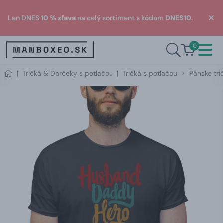
Len DNES
10 % zľava
na celý sortiment s kódom
DNES10
.
0
|
Tričká & Darčeky s potlačou
|
Tričká s potlačou
Pánske tri