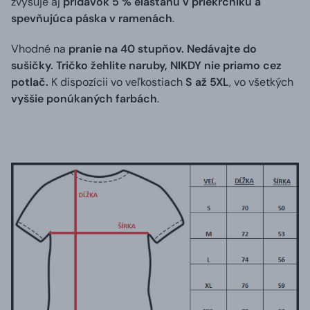
zvyšuje aj
prídavok 5 % elastanu v priekrčníku a
spevňujúca páska v ramenách
.
Vhodné na
pranie na 40 stupňov. Nedávajte do
sušičky. Tričko žehlite naruby, NIKDY nie priamo cez
potlač.
K dispozícii vo veľkostiach
S až 5XL
, vo všetkých
vyššie ponúkaných farbách
.