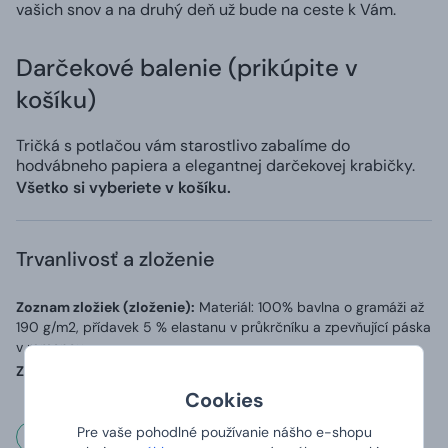
vašich snov a na druhý deň už bude na ceste k Vám.
Darčekové balenie (prikúpite v
košíku)
Tričká s potlačou vám starostlivo zabalíme do
hodvábneho papiera a elegantnej darčekovej krabičky.
Všetko si vyberiete v košíku.
Trvanlivosť a zloženie
Zoznam zložiek (zloženie):
Materiál: 100% bavlna o gramáži až
190 g/m2, přídavek 5 % elastanu v průkrčníku a zpevňující páska
v ramenou.
Země původu:
Vyrobeno v Bangladéši, potištěno v ČR
Cookies
Pre vaše pohodlné používanie nášho e-shopu
Rozmery a váha