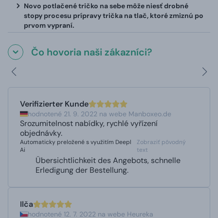
Novo potlačené tričko na sebe môže niesť drobné
stopy procesu prípravy trička na tlač, ktoré zmiznú po
prvom vypraní.
Čo hovoria naši zákazníci?
Verifizierter Kunde
hodnotené 21. 9. 2022 na webe Manboxeo.de
Srozumitelnost nabídky, rychlé vyřízení
objednávky.
Automaticky preložené s využitím Deepl
Zobraziť pôvodný
Ai
text
Übersichtlichkeit des Angebots, schnelle
Erledigung der Bestellung.
Ilča
hodnotené 12. 7. 2022 na webe Heureka