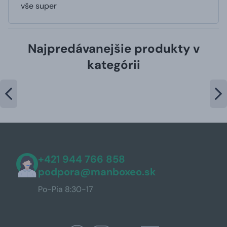
vše super
Najpredávanejšie produkty v
kategórii
+421 944 766 858
podpora@manboxeo.sk
Po-Pia 8:30-17