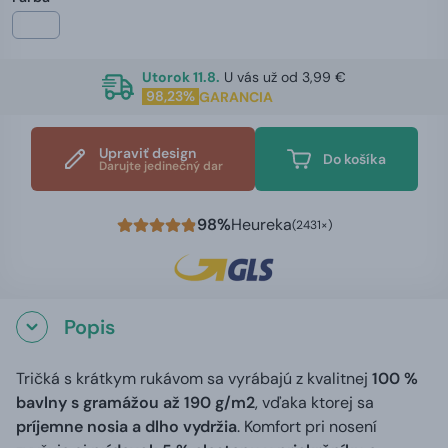
Utorok 11.8.
U vás už od 3,99 €
98,23%
GARANCIA
Upraviť design
Do košíka
Darujte jedinečný dar
98%
Heureka
(2431×)
Popis
Tričká s krátkym rukávom sa vyrábajú z kvalitnej
100 %
bavlny s gramážou až 190 g/m2
, vďaka ktorej sa
príjemne nosia a dlho vydržia
. Komfort pri nosení