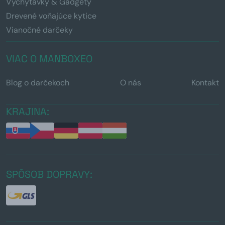
Vychytávky & Gadgety
Drevené voňajúce kytice
Vianočné darčeky
VIAC O MANBOXEO
Blog o darčekoch
O nás
Kontakt
KRAJINA:
SPÔSOB DOPRAVY: