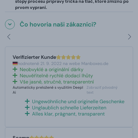
stopy procesu prípravy trička na tlač, ktoré zmiznú po
prvom vypraní.
Čo hovoria naši zákazníci?
Verifizierter Kunde
hodnotené 21. 9. 2022 na webe Manboxeo.de
Neobvyklé a originální dárky
Neuvěřitelně rychlé dodací lhůty
Vše jasné, stručné, transparentní
Automaticky preložené s využitím Deepl
Zobraziť pôvodný
Ai
text
Ungewöhnliche und originelle Geschenke
Unglaublich schnelle Lieferzeiten
Alles klar, prägnant, transparent
Scamp