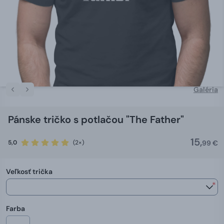
Galéria
Pánske tričko s potlačou "The Father"
15,
5,0
(2×)
99 €
Veľkosť trička
*
Farba