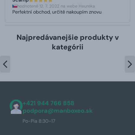
hodnotené 12. 7. 2022 na webe Heureka
Perfektní obchod, určitě nakoupím znovu
Najpredávanejšie produkty v
kategórii
+421 944 766 858
podpora@manboxeo.sk
Po-Pia 8:30-17