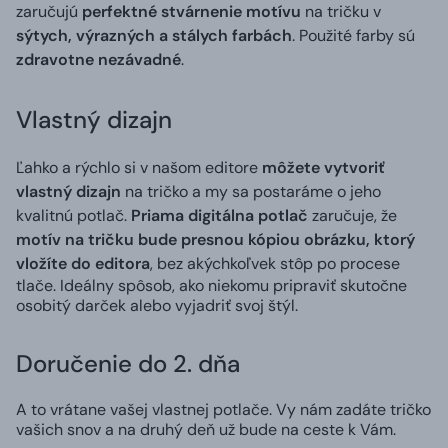
zaručujú
perfektné stvárnenie motívu
na tričku v
sýtych, výrazných a stálych farbách
. Použité farby sú
zdravotne nezávadné
.
Vlastný dizajn
Ľahko a rýchlo si v našom editore
môžete vytvoriť
vlastný dizajn
na tričko a my sa postaráme o jeho
kvalitnú potlač.
Priama digitálna potlač
zaručuje, že
motív na tričku bude presnou kópiou obrázku, ktorý
vložíte do editora
, bez akýchkoľvek stôp po procese
tlače. Ideálny spôsob, ako niekomu pripraviť skutočne
osobitý darček alebo vyjadriť svoj štýl.
Doručenie do 2. dňa
A to vrátane vašej vlastnej potlače. Vy nám zadáte tričko
vašich snov a na druhý deň už bude na ceste k Vám.