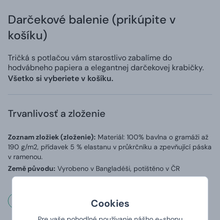
Darčekové balenie (prikúpite v
košíku)
Tričká s potlačou vám starostlivo zabalíme do
hodvábneho papiera a elegantnej darčekovej krabičky.
Všetko si vyberiete v košíku.
Trvanlivosť a zloženie
Zoznam zložiek (zloženie):
Materiál: 100% bavlna o gramáži až
190 g/m2, přídavek 5 % elastanu v průkrčníku a zpevňující páska
v ramenou.
Země původu:
Vyrobeno v Bangladéši, potištěno v ČR
Rozmery a váha
Cookies
Pre vaše pohodlné používanie nášho e-shopu