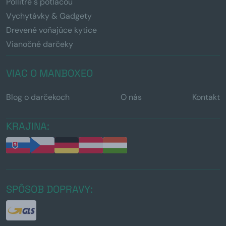
Pollitre s potlačou
Vychytávky & Gadgety
Drevené voňajúce kytice
Vianočné darčeky
VIAC O MANBOXEO
Blog o darčekoch
O nás
Kontakt
KRAJINA:
SPÔSOB DOPRAVY: