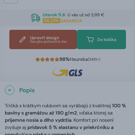
Utorok 11.8.
U vás už od 3,99 €
98,23%
GARANCIA
Upraviť design
Do košíka
Darujte jedinečný dar
98%
Heureka
(2431×)
Popis
Tričká s krátkym rukávom sa vyrábajú z kvalitnej
100 %
bavlny s gramážou až 190 g/m2
, vďaka ktorej sa
príjemne nosia a dlho vydržia
. Komfort pri nosení
zvyšuje aj
prídavok 5 % elastanu v priekrčníku a
spevňujúca páska v ramenách
.