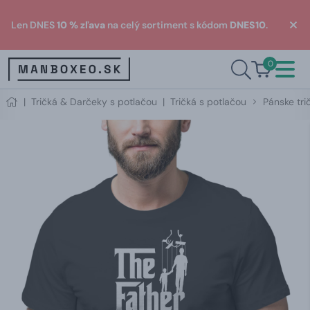
Len DNES
10 % zľava
na celý sortiment s kódom
DNES10
.
0
|
Tričká & Darčeky s potlačou
|
Tričká s potlačou
Pánske tri