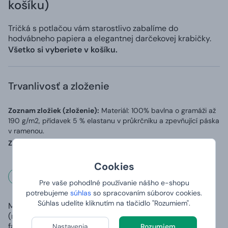
košíku)
Tričká s potlačou vám starostlivo zabalíme do
hodvábneho papiera a elegantnej darčekovej krabičky.
Všetko si vyberiete v košíku.
Trvanlivosť a zloženie
Zoznam zložiek (zloženie):
Materiál: 100% bavlna o gramáži až
190 g/m2, přídavek 5 % elastanu v průkrčníku a zpevňující páska
v ramenou.
Země původu:
Vyrobeno v Bangladéši, potištěno v ČR
Cookies
Rozmery a váha
Pre vaše pohodlné používanie nášho e-shopu
potrebujeme
súhlas
so spracovaním súborov cookies.
Súhlas udelíte kliknutím na tlačidlo "Rozumiem".
Materiál
100% čiastočne česaná prstencová
(rozdielny u šedej
bavlna, priekrčník s 5 % elastanu
farby):
Nastavenia
Rozumiem