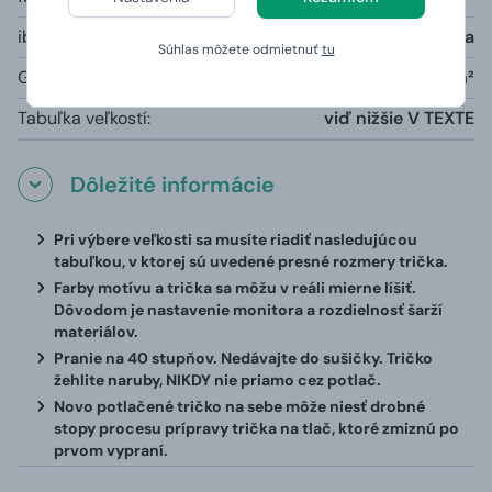
iba šedá farba melange:
85% bavlna, 15% viskóza
Súhlas môžete odmietnuť
tu
Gramáž:
190g/m²
Tabuľka veľkostí:
viď nižšie V TEXTE
Dôležité informácie
Pri výbere veľkosti sa musíte riadiť nasledujúcou
tabuľkou, v ktorej sú uvedené presné rozmery trička.
Farby motívu a trička sa môžu v reáli mierne líšiť.
Dôvodom je nastavenie monitora a rozdielnosť šarží
materiálov.
Pranie na 40 stupňov. Nedávajte do sušičky. Tričko
žehlite naruby, NIKDY nie priamo cez potlač.
Novo potlačené tričko na sebe môže niesť drobné
stopy procesu prípravy trička na tlač, ktoré zmiznú po
prvom vypraní.