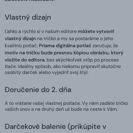
Vlastný dizajn
Ľahko a rýchlo si v našom editore
môžete vytvoriť
vlastný dizajn
na tričko a my sa postaráme o jeho
kvalitnú potlač.
Priama digitálna potlač
zaručuje, že
motív na tričku bude presnou kópiou obrázku, ktorý
vložíte do editora
, bez akýchkoľvek stôp po procese
tlače. Ideálny spôsob, ako niekomu pripraviť skutočne
osobitý darček alebo vyjadriť svoj štýl.
Doručenie do 2. dňa
A to vrátane vašej vlastnej potlače. Vy nám zadáte tričko
vašich snov a na druhý deň už bude na ceste k Vám.
Darčekové balenie (prikúpite v