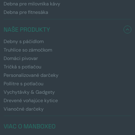
Debna pre milovníka kávy
Debna pre fitnesáka
NAŠE PRODUKTY
Debny s páčidlom
Truhlice so zámočkom
Domáci pivovar
Tričká s potlačou
Personalizované darčeky
Pollitre s potlačou
Vychytávky & Gadgety
Drevené voňajúce kytice
Vianočné darčeky
VIAC O MANBOXEO