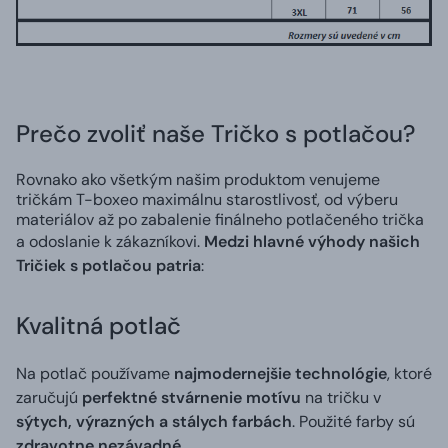
Prečo zvoliť naše Tričko s potlačou?
Rovnako ako všetkým našim produktom venujeme
tričkám T-boxeo maximálnu starostlivosť, od výberu
materiálov až po zabalenie finálneho potlačeného trička
a odoslanie k zákazníkovi.
Medzi hlavné výhody našich
Tričiek s potlačou patria
:
Kvalitná potlač
Na potlač používame
najmodernejšie technológie
, ktoré
zaručujú
perfektné stvárnenie motívu
na tričku v
sýtych, výrazných a stálych farbách
. Použité farby sú
zdravotne nezávadné
.