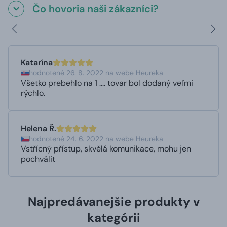
Čo hovoria naši zákazníci?
Katarína
hodnotené 26. 8. 2022 na webe Heureka
Všetko prebehlo na 1 .... tovar bol dodaný veľmi
rýchlo.
Helena Ř.
hodnotené 24. 6. 2022 na webe Heureka
Vstřícný přístup, skvělá komunikace, mohu jen
pochválit
Najpredávanejšie produkty v
kategórii