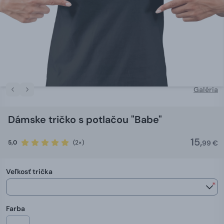
Galéria
Dámske tričko s potlačou "Babe"
15,
5,0
(2×)
99 €
Veľkosť trička
*
Farba