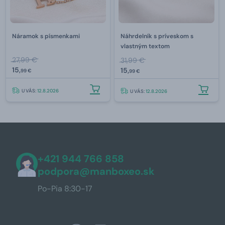
Náramok s písmenkami
Náhrdelník s príveskom s
vlastným textom
27,99 €
31,99 €
15,
15,
99 €
99 €
U VÁS:
12.8.2026
U VÁS:
12.8.2026
+421 944 766 858
podpora@manboxeo.sk
Po-Pia 8:30-17