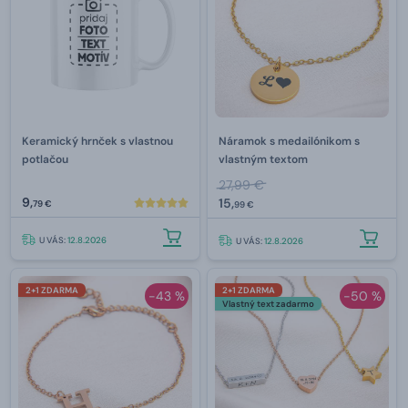
Keramický hrnček s vlastnou
Náramok s medailónikom s
potlačou
vlastným textom
27,99 €
9,
15,
79 €
99 €
U VÁS:
12.8.2026
U VÁS:
12.8.2026
2+1 ZDARMA
2+1 ZDARMA
-43 %
-50 %
Vlastný text zadarmo