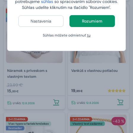
potrebujeme
súhlas
so spracovaním súborov cookies.
Súhlas udelíte kliknutím na tlačidlo "Rozumiem".
2+1 ZDARMA
2+1 ZDARMA
-33 %
Vlastný text zadarmo
Bestseller
Bestseller
Nastavenia
Rozumiem
Súhlas môžete odmietnuť
tu
Náramok s príveskom s
Vankúš s vlastnou potlačou
vlastným textom
23,99 €
19,
15,
99 €
99 €
U VÁS:
12.8.2026
U VÁS:
12.8.2026
2+1 ZDARMA
2+1 ZDARMA
-43 %
Viac typov a farieb hrnčekov
Vlastný text zadarmo
Bestseller