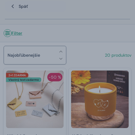
Späť
Filter
Najobľúbenejšie
20 produktov
2+1 ZDARMA
-50 %
Vlastný text zadarmo