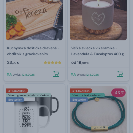
Kuchynská doštička drevená -
Veľká sviečka v keramike -
obdĺžnik s gravírovaním
Lavenduľa & Eucalyptus 400 g
23,
od
19,
99 €
99 €
U VÁS:
12.8.2026
U VÁS:
12.8.2026
2+1 ZDARMA
2+1 ZDARMA
-43 %
Viac typov a farieb hrnčekov
Vlastný text zadarmo
Bestseller
Bestseller