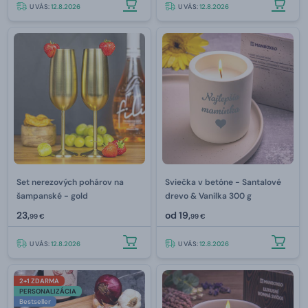
U VÁS:
12.8.2026
U VÁS:
12.8.2026
Set nerezových pohárov na
Sviečka v betóne - Santalové
šampanské - gold
drevo & Vanilka 300 g
23,
od
19,
99 €
99 €
U VÁS:
12.8.2026
U VÁS:
12.8.2026
2+1 ZDARMA
PERSONALIZÁCIA
Bestseller