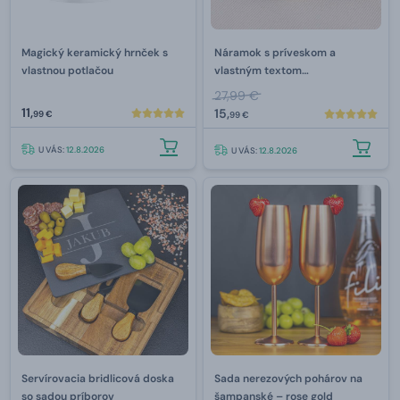
Magický keramický hrnček s
Náramok s príveskom a
vlastnou potlačou
vlastným textom
(dvojitá šnúrka)
27,99 €
11,
15,
99 €
99 €
U VÁS:
12.8.2026
U VÁS:
12.8.2026
Servírovacia bridlicová doska
Sada nerezových pohárov na
so sadou príborov
šampanské – rose gold