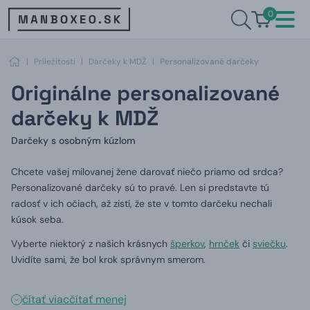
0
|
Príležitosti
|
Darčeky k MDŽ
|
Personalizované darčeky
Originálne personalizované
darčeky k MDŽ
Darčeky s osobným kúzlom
Chcete vašej milovanej žene darovať niečo priamo od srdca?
Personalizované darčeky sú to pravé.
Len si predstavte tú
radosť v ich očiach, až zistí, že ste v tomto darčeku nechali
kúsok seba.
Vyberte niektorý z našich krásnych
šperkov
,
hrnček
či
sviečku
.
Uvidíte sami, že bol krok správnym smerom.
čítať viac
čítať menej