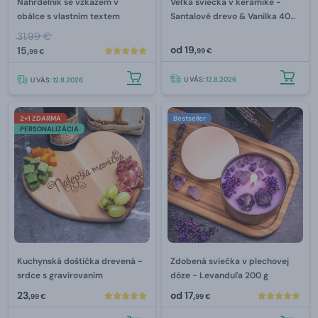
Náhrdelník se vzkazem v
Veľká sviečka v keramike -
obálce s vlastním textem
Santalové drevo & Vanilka 400
g
31,99 €
od
19,
15,
99 €
99 €
U VÁS:
12.8.2026
U VÁS:
12.8.2026
2+1 ZDARMA
Bestseller
PERSONALIZÁCIA
Kuchynská doštička drevená -
Zdobená sviečka v plechovej
srdce s gravírovaním
dóze - Levanduľa 200 g
23,
od
17,
99 €
99 €