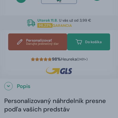
+2
Utorok 11.8.
U vás už od 3,99 €
98,23%
GARANCIA
Personalizovať
Do košíka
Darujte jedinečný dar
98%
Heureka
(2431×)
Popis
Personalizovaný náhrdelník presne
podľa vašich predstáv