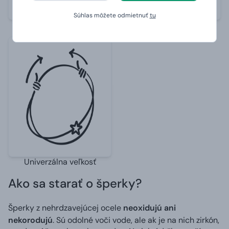
Súhlas môžete odmietnuť
tu
Vodeodolné
Neoxidujú a nekorodujú
Univerzálna veľkosť
Ako sa starať o šperky?
Šperky z nehrdzavejúcej ocele
neoxidujú ani
nekorodujú
. Sú odolné voči vode, ale ak je na nich zirkón,