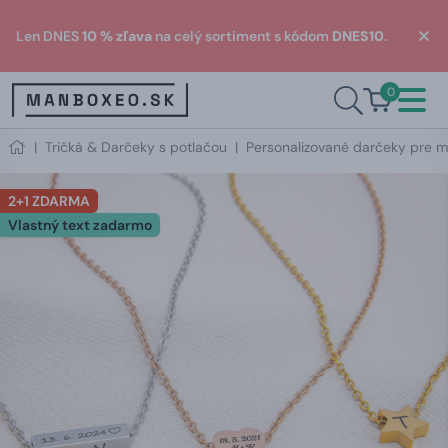
Len DNES
10 % zľava
na celý sortiment s kódom
DNES10
.
0
|
Tričká & Darčeky s potlačou
|
Personalizované darčeky pre m
2+1 ZDARMA
Vlastný text zadarmo