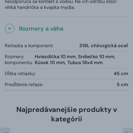
neodporúča sa kontakt s vodou. Na ich údržbu stačí
vlhká handrička a kvapka mydla.
Rozmery a váha
Retiazka a komponent:
316L chirurgická oceľ
Rozmery
Hviezdička 10 mm, Srdiečko 10 mm,
komponentu:
Kúsok 10 mm, Tubus 18x4 mm
Dĺžka retiazky:
45 cm
Predĺženie reťaze:
5 cm
Najpredávanejšie produkty v
kategórii