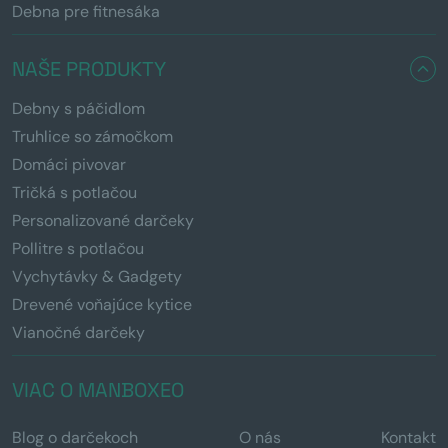
Debna pre fitnesáka
NAŠE PRODUKTY
Debny s páčidlom
Truhlice so zámočkom
Domáci pivovar
Tričká s potlačou
Personalizované darčeky
Pollitre s potlačou
Vychytávky & Gadgety
Drevené voňajúce kytice
Vianočné darčeky
VIAC O MANBOXEO
Blog o darčekoch
O nás
Kontakt