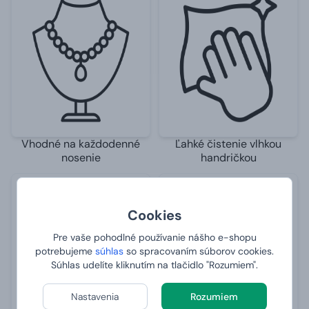
Vhodné na každodenné
Ľahké čistenie vlhkou
nosenie
handričkou
Cookies
Pre vaše pohodlné používanie nášho e-shopu
potrebujeme
súhlas
so spracovaním súborov cookies.
Súhlas udelíte kliknutím na tlačidlo "Rozumiem".
Nastavenia
Rozumiem