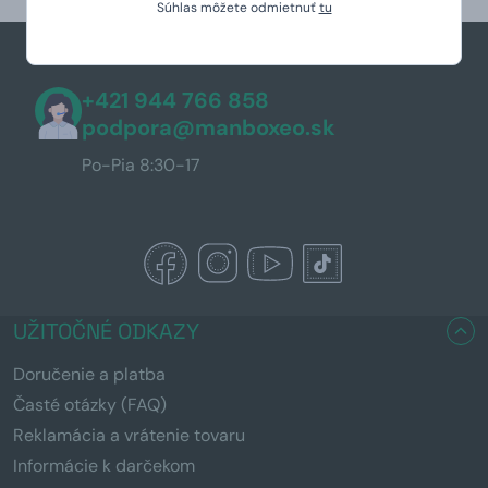
Súhlas môžete odmietnuť
tu
+421 944 766 858
podpora@manboxeo.sk
Po-Pia 8:30-17
UŽITOČNÉ ODKAZY
Doručenie a platba
Časté otázky (FAQ)
Reklamácia a vrátenie tovaru
Informácie k darčekom