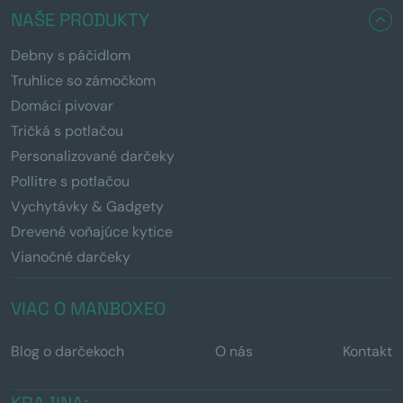
NAŠE PRODUKTY
Debny s páčidlom
Truhlice so zámočkom
Domáci pivovar
Tričká s potlačou
Personalizované darčeky
Pollitre s potlačou
Vychytávky & Gadgety
Drevené voňajúce kytice
Vianočné darčeky
VIAC O MANBOXEO
Blog o darčekoch
O nás
Kontakt
KRAJINA: