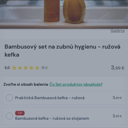
Galéria
Bambusový set na zubnú hygienu - ružová
kefka
3,
5,0
(1×)
99 €
Zvoľte si obsah balenia
•
Čo Set produktov obsahuje?
3,
Praktická Bambusová kefka - ružová
99 €
TIP
3,
99 €
Bambusová kefka - ružová so stojanom