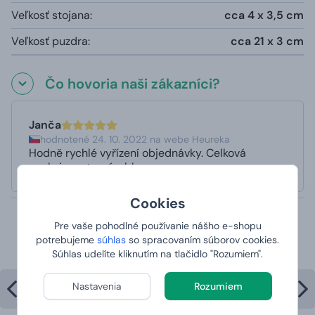
Veľkosť stojana:
cca 4 x 3,5 cm
Veľkosť puzdra:
cca 21 x 3 cm
Čo hovoria naši zákazníci?
Janča
hodnotené 24. 10. 2022 na webe Heureka
Hodně rychlé vyřízení objednávky. Celková
spokojenost s výrobkem
Cookies
Najpredávanejšie produkty v
Pre vaše pohodlné používanie nášho e-shopu
potrebujeme
súhlas
so spracovaním súborov cookies.
kategórii
Súhlas udelíte kliknutím na tlačidlo "Rozumiem".
Nastavenia
Rozumiem