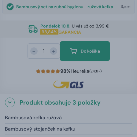
3,
Bambusový set na zubnú hygienu - ružová kefka
99 €
Pondelok 10.8.
U vás už od 3,99 €
98,84%
GARANCIA
-
+
Do košíka
98%
Heureka
(2431×)
Produkt obsahuje 3 položky
Bambusová kefka ružová
Bambusový stojanček na kefku