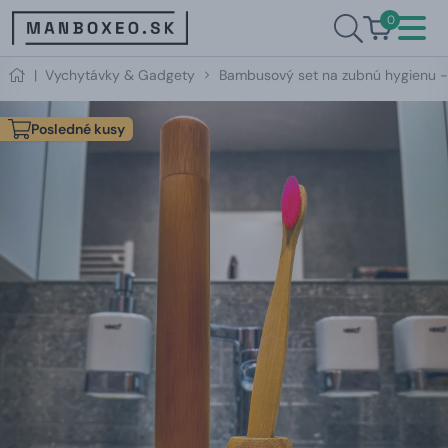
0
|
Vychytávky & Gadgety
Bambusový set na zubnú hygienu -
Posledné kusy