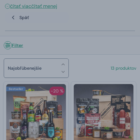
čítať viac
čítať menej
Späť
Filter
Najobľúbenejšie
13 produktov
Bestseller
-20 %