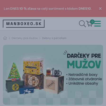
Len DNES
10 % zľava
na celý sortiment s kódom
DNES10
.
0
|
Darčeky pre mužov
|
Debny s páčidlom