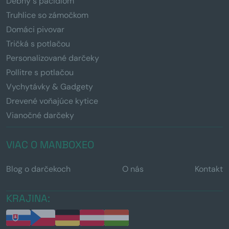
Debny s páčidlom
Truhlice so zámočkom
Domáci pivovar
Tričká s potlačou
Personalizované darčeky
Pollitre s potlačou
Vychytávky & Gadgety
Drevené voňajúce kytice
Vianočné darčeky
VIAC O MANBOXEO
Blog o darčekoch
O nás
Kontakt
KRAJINA: