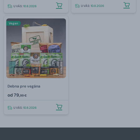
U VÁS:
10.8.2026
U VÁS:
10.8.2026
Vegan
Debna pre vegána
od
79,
99 €
U VÁS:
10.8.2026