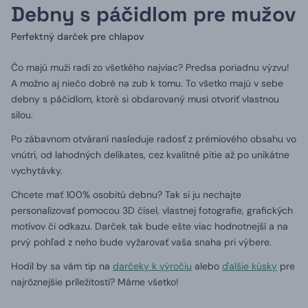
Debny s páčidlom pre mužov
Perfektný darček pre chlapov
Čo majú muži radi zo všetkého najviac? Predsa poriadnu výzvu!
A možno aj niečo dobré na zub k tomu. To všetko majú v sebe
debny s páčidlom, ktoré si obdarovaný musí otvoriť vlastnou
silou.
Po zábavnom otváraní nasleduje radosť z prémiového obsahu vo
vnútri, od lahodných delikates, cez kvalitné pitie až po unikátne
vychytávky.
Chcete mať 100% osobitú debnu? Tak si ju nechajte
personalizovať pomocou 3D čísel, vlastnej fotografie, grafických
motívov či odkazu. Darček tak bude ešte viac hodnotnejší a na
prvý pohľad z neho bude vyžarovať vaša snaha pri výbere.
Hodil by sa vám tip na
darčeky k výročiu
alebo
ďalšie kúsky
pre
najrôznejšie príležitosti?
Máme všetko!