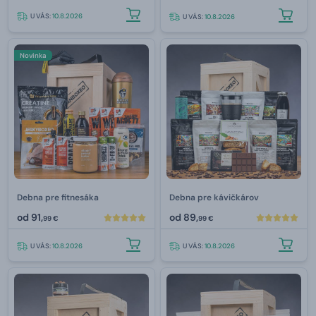
U VÁS:
10.8.2026
U VÁS:
10.8.2026
Novinka
Debna pre fitnesáka
Debna pre kávičkárov
od
91,
od
89,
99 €
99 €
U VÁS:
10.8.2026
U VÁS:
10.8.2026