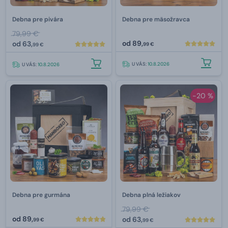
Debna pre pivára
Debna pre mäsožravca
79,99 €
od
89,
od
63,
99 €
99 €
U VÁS:
10.8.2026
U VÁS:
10.8.2026
-20 %
Debna pre gurmána
Debna plná ležiakov
79,99 €
od
89,
od
63,
99 €
99 €