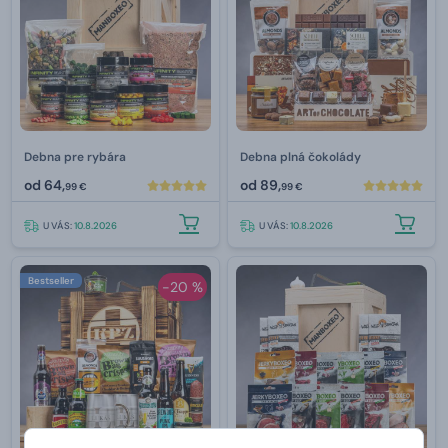
Debna pre rybára
Debna plná čokolády
od
64,
od
89,
99 €
99 €
U VÁS:
10.8.2026
U VÁS:
10.8.2026
Bestseller
-20 %