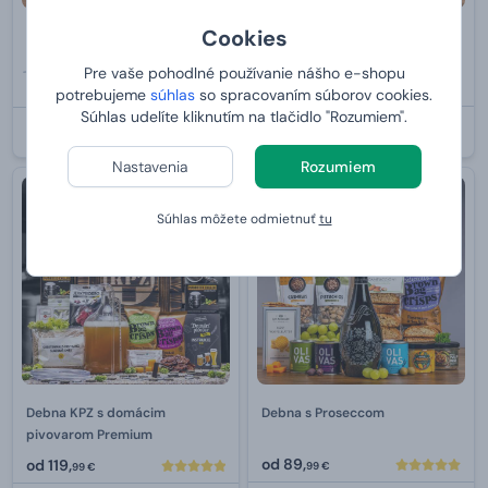
Cookies
KPZ debna pre pivára
Debna JERKYNÁTOR
129,99 €
Pre vaše pohodlné používanie nášho e-shopu
od
79,
103,
99 €
99 €
potrebujeme
súhlas
so spracovaním súborov cookies.
Súhlas udelíte kliknutím na tlačidlo "Rozumiem".
U VÁS:
10.8.2026
U VÁS:
10.8.2026
Nastavenia
Rozumiem
Súhlas môžete odmietnuť
tu
Debna KPZ s domácim
Debna s Proseccom
pivovarom Premium
od
89,
od
119,
99 €
99 €