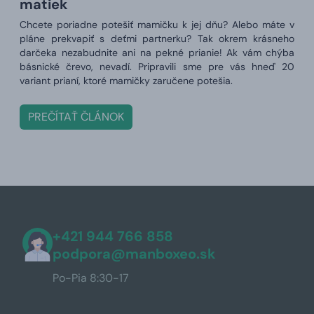
matiek
Chcete poriadne potešiť mamičku k jej dňu? Alebo máte v
pláne prekvapiť s deťmi partnerku? Tak okrem krásneho
darčeka nezabudnite ani na pekné prianie! Ak vám chýba
básnické črevo, nevadí. Pripravili sme pre vás hneď 20
variant prianí, ktoré mamičky zaručene potešia.
PREČÍTAŤ ČLÁNOK
+421 944 766 858
podpora@manboxeo.sk
Po-Pia 8:30-17