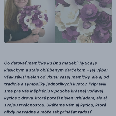
Čo darovať mamičke ku Dňu matiek? Kytica je
klasickým a stále obľúbeným darčekom – jej výber
však závisí nielen od vkusu vašej mamičky, ale aj od
tradície a symboliky jednotlivých kvetov. Pripravili
sme pre vás inšpiráciu v podobe krásnej voňavej
kytice z dreva, ktorá poteší nielen vzhľadom, ale aj
svojou trvácnosťou. Ukážeme vám aj kyticu, ktorá
nikdy nezvädne a môže tak prinášať radosť