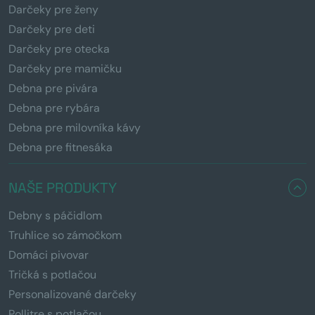
Darčeky pre ženy
Darčeky pre deti
Darčeky pre otecka
Darčeky pre mamičku
Debna pre pivára
Debna pre rybára
Debna pre milovníka kávy
Debna pre fitnesáka
NAŠE PRODUKTY
Debny s páčidlom
Truhlice so zámočkom
Domáci pivovar
Tričká s potlačou
Personalizované darčeky
Pollitre s potlačou