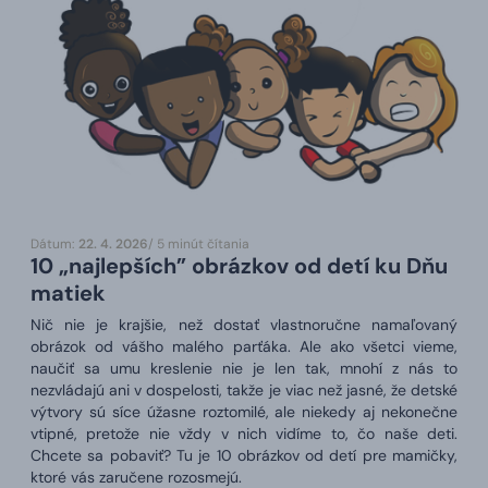
Dátum:
22. 4. 2026
/ 5 minút čítania
10 „najlepších” obrázkov od detí ku Dňu
matiek
Nič nie je krajšie, než dostať vlastnoručne namaľovaný
obrázok od vášho malého parťáka. Ale ako všetci vieme,
naučiť sa umu kreslenie nie je len tak, mnohí z nás to
nezvládajú ani v dospelosti, takže je viac než jasné, že detské
výtvory sú síce úžasne roztomilé, ale niekedy aj nekonečne
vtipné, pretože nie vždy v nich vidíme to, čo naše deti.
Chcete sa pobaviť? Tu je 10 obrázkov od detí pre mamičky,
ktoré vás zaručene rozosmejú.