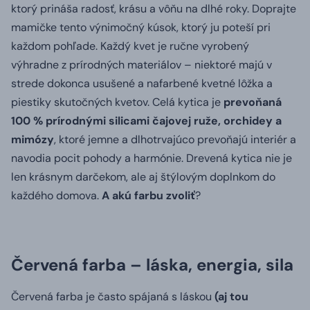
ktorý prináša radosť, krásu a vôňu na dlhé roky. Doprajte
mamičke tento výnimočný kúsok, ktorý ju poteší pri
každom pohľade. Každý kvet je ručne vyrobený
výhradne z prírodných materiálov – niektoré majú v
strede dokonca usušené a nafarbené kvetné lôžka a
piestiky skutočných kvetov. Celá kytica je
prevoňaná
100 % prírodnými silicami čajovej ruže, orchidey a
mimózy
, ktoré jemne a dlhotrvajúco prevoňajú interiér a
navodia pocit pohody a harmónie. Drevená kytica nie je
len krásnym darčekom, ale aj štýlovým doplnkom do
každého domova.
A akú farbu zvoliť
?
Červená farba – láska, energia, sila
Červená farba je často spájaná s láskou
(aj tou