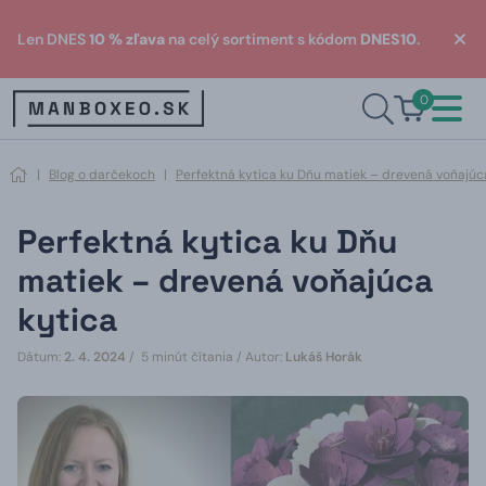
Len DNES
10 % zľava
na celý sortiment s kódom
DNES10
.
0
|
Blog o darčekoch
|
Perfektná kytica ku Dňu matiek – drevená voňajúc
Perfektná kytica ku Dňu
matiek – drevená voňajúca
kytica
Dátum:
2. 4. 2024
/ 5 minút čítania /
Autor:
Lukáš Horák