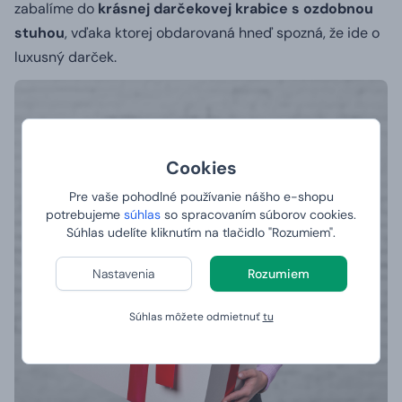
zabalíme do
krásnej darčekovej krabice s ozdobnou
stuhou
, vďaka ktorej obdarovaná hneď spozná, že ide o
luxusný darček.
Cookies
Pre vaše pohodlné používanie nášho e-shopu
potrebujeme
súhlas
so spracovaním súborov cookies.
Súhlas udelíte kliknutím na tlačidlo "Rozumiem".
Nastavenia
Rozumiem
Súhlas môžete odmietnuť
tu