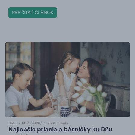
PREČÍTAŤ ČLÁNOK
Dátum:
14. 4. 2026
/ 7 minút čítania
Najlepšie priania a básničky ku Dňu