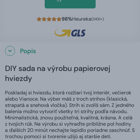
98%
Heureka
(2431×)
Popis
DIY sada na výrobu papierovej
hviezdy
Poskladaj si hviezdu, ktorá rozžiari tvoj interiér, večierok
alebo Vianoce. Na výber máš z troch strihov (klasická,
strapatá a snehová vločka). Strih si zvolíš sám. Z jedného
balenia možno vytvoriť všetky tri strihy podľa návodu.
Minimalistická, znovu použiteľná, kvalitná, krásna. A celá
z tvojich rúk. Na výrobu si vyhraďte približne pol hodiny
a ďalších 20 minút nechajte lepidlo poriadne zaschnúť. S
trochou pomoci si tvorenie užijú aj staršie deti.