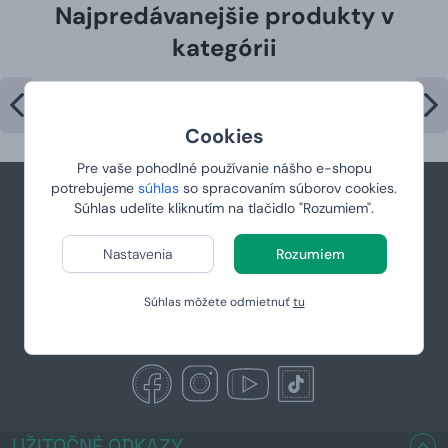
Najpredávanejšie produkty v
kategórii
Cookies
Pre vaše pohodlné používanie nášho e-shopu
potrebujeme
súhlas
so spracovaním súborov cookies.
Súhlas udelíte kliknutím na tlačidlo "Rozumiem".
+421 944 766 858
Nastavenia
Rozumiem
podpora@manboxeo.sk
Po-Pia 8:30-17
Súhlas môžete odmietnuť
tu
UŽITOČNÉ ODKAZY