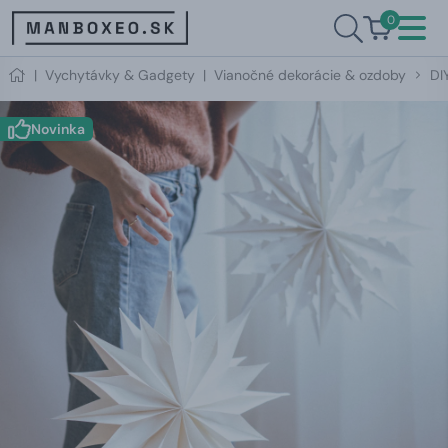
0
|
Vychytávky & Gadgety
|
Vianočné dekorácie & ozdoby
DI
Novinka