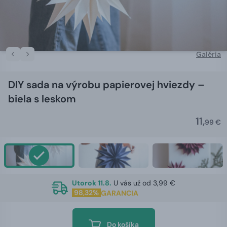
Galéria
DIY sada na výrobu papierovej hviezdy –
biela s leskom
11,
99 €
Utorok 11.8.
U vás už od 3,99 €
98,32%
GARANCIA
Do košíka