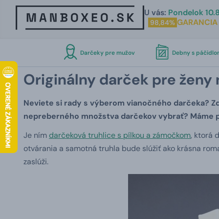
U vás:
Pondelok 10.8
GARANCIA
98,84%
Darčeky pre mužov
Debny s páčidl
Originálny darček pre ženy
Neviete si rady s výberom vianočného darčeka? Zdá
nepreberného množstva darčekov vybrať? Máme pr
Je ním
darčeková truhlice s pílkou a zámočkom
, ktorá
otvárania a samotná truhla bude slúžiť ako krásna rom
zaslúži.