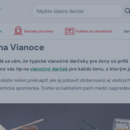
.
om
Darčeky pre ženy
Truhlice so zámočkom
Dar
 na Vianoce
 sa vám, že typické vianočné darčeky pre ženy sú príliš 
e vás tip na
vianočný darček
pre každú ženu, s ktorým 
 dokáže nielen prekvapiť, ale aj pobaviť obdarovanú aj všetkýc
antická spomienka. Truhla so kaštieľom patrí medzi najpredáv