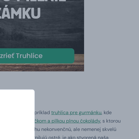
rčite potešia napríklad
truhlica pre gurmánku
, kde
mboxeo so zámočkom a pílkou plnou čokolády
, s ktorou
ke máme aj trochu nekonvenčnú, ale nemenej skvelú
e dámy, ktoré milujú ostré, je ako stvorená naša