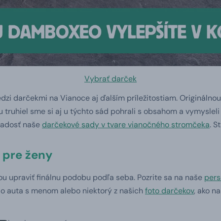
Vybrať darček
i darčekmi na Vianoce aj ďalším príležitostiam. Originálnou
 u truhiel sme si aj u týchto sád pohrali s obsahom a vymysle
 radosť naše
darčekové sady v tvare vianočného stromčeka
. S
 pre ženy
u upraviť finálnu podobu podľa seba. Pozrite sa na naše
pers
do auta s menom alebo niektorý z našich
foto darčekov
, ako n