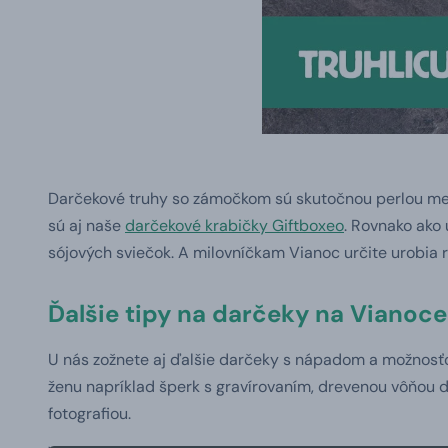
Darčekové truhy so zámočkom sú skutočnou perlou medz
sú aj naše
darčekové krabičky Giftboxeo
. Rovnako ako
sójových sviečok. A milovníčkam Vianoc určite urobia
Ďalšie tipy na darčeky na Vianoce
U nás zožnete aj ďalšie darčeky s nápadom a možnosťo
ženu napríklad šperk s gravírovaním, drevenou vôňou 
fotografiou.