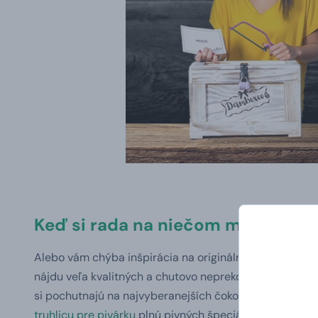
Keď si rada na niečom maškrtí
Alebo vám chýba inšpirácia na originálne vianočné darč
nájdu veľa kvalitných a chutovo neprekonateľných dobrô
si pochutnajú na najvyberanejších čokoládových špeci
truhlicu pre pivárku
plnú pivných špeciálov aj chuťoviek