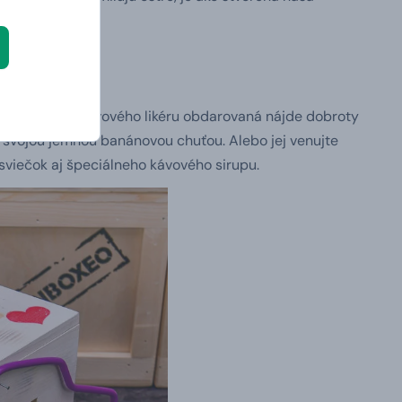
m lahodného kávového likéru obdarovaná nájde dobroty
ý svojou jemnou banánovou chuťou. Alebo jej venujte
sviečok aj špeciálneho kávového sirupu.