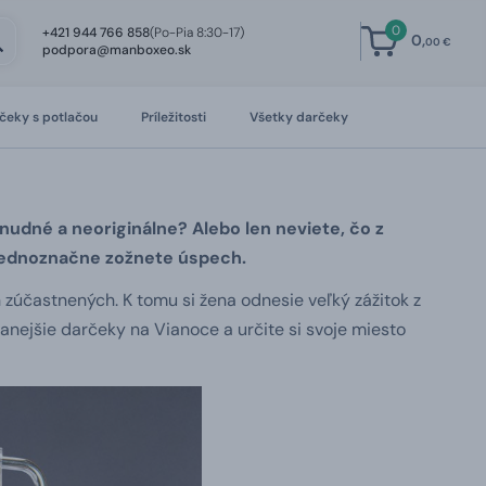
0
+421 944 766 858
(Po-Pia 8:30-17)
0,
00 €
podpora@manboxeo.sk
čeky s potlačou
Príležitosti
Všetky darčeky
nudné a neoriginálne? Alebo len neviete, čo z
jednoznačne zožnete úspech.
h zúčastnených. K tomu si žena odnesie veľký zážitok z
anejšie darčeky na Vianoce a určite si svoje miesto