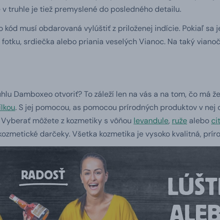
v truhle je tiež premyslené do posledného detailu.
 kód musí obdarovaná vylúštiť z priloženej indície. Pokiaľ sa j
 fotku, srdiečka alebo priania veselých Vianoc. Na taký via
lu Damboxeo otvoriť? To záleží len na vás a na tom, čo má ž
lkou
. S jej pomocou, as pomocou prírodných produktov v nej 
. Vyberať môžete z kozmetiky s vôňou
levandule
,
ruže
alebo
ci
 kozmetické darčeky. Všetka kozmetika je vysoko kvalitná, prír