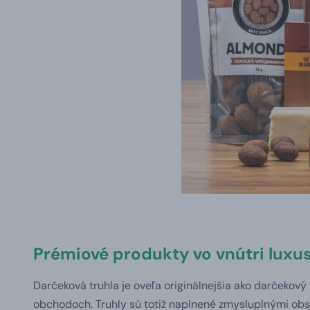
Prémiové produkty vo vnútri luxu
Darčeková truhla je oveľa originálnejšia ako darčekový 
obchodoch. Truhly sú totiž naplnené zmysluplnými obs