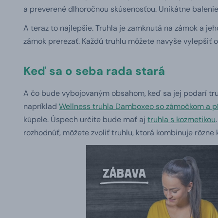
a preverené dlhoročnou skúsenosťou. Unikátne balenie 
A teraz to najlepšie. Truhla je zamknutá na zámok a jeho
zámok prerezať. Každú truhlu môžete navyše vylepšiť o
Keď sa o seba rada stará
A čo bude vybojovaným obsahom, keď sa jej podarí truh
napríklad
Wellness truhla Damboxeo so zámočkom a pí
kúpele. Úspech určite bude mať aj
truhla s kozmetikou
rozhodnúť, môžete zvoliť truhlu, ktorá kombinuje rôzne