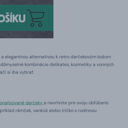
 a elegantnou alternatívou k retro darčekovým košom
li dômyselné kombinácie delikates, kozmetiky a vonných
tačí si iba vybrať.
onalizované darčeky
a navrhnite pre svoju obľúbenú
apríklad rámček, vankúš alebo tričko s rodinnou