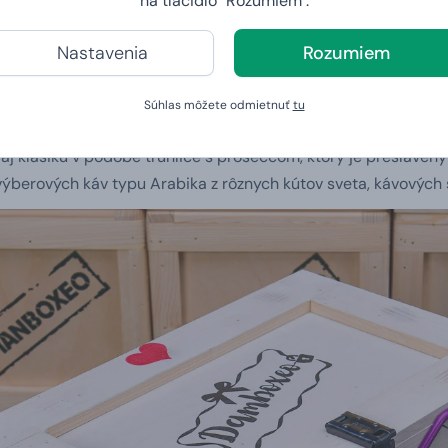
na tlačidlo "Rozumiem".
Nastavenia
Rozumiem
ný nápoj
Súhlas môžete odmietnuť
tu
o pitia, pripravili sme
darčekovú truhlicu s Baileys
, kde okre
 aj klasiku v podobe truhlice s proseccom, ktorý je presláven
výberových káv typu Arabika z rôznych kútov sveta, kávových 