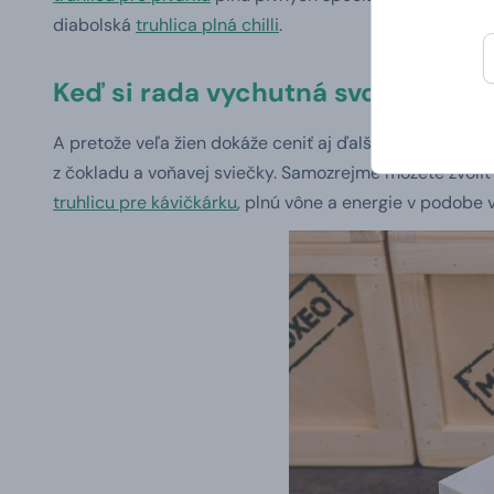
diabolská
truhlica plná chilli
.
Keď si rada vychutná svoj obľúbe
A pretože veľa žien dokáže ceniť aj ďalšie druhy dobréh
z čokladu a voňavej sviečky. Samozrejme môžete zvoliť
truhlicu pre kávičkárku
, plnú vône a energie v podobe 