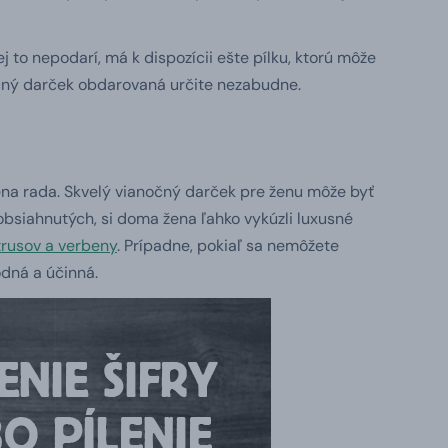
ej to nepodarí, má k dispozícii ešte pílku, ktorú môže
nočný darček obdarovaná určite nezabudne.
ena rada. Skvelý vianočný darček pre ženu môže byť
obsiahnutých, si doma žena ľahko vykúzli luxusné
trusov a verbeny
. Prípadne, pokiaľ sa nemôžete
odná a účinná.