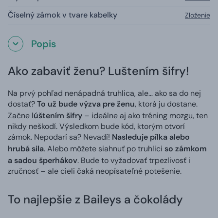
Číselný zámok v tvare kabelky
Zloženie
Popis
Ako zabaviť ženu? Luštením šifry!
Na prvý pohľad nenápadná truhlica, ale… ako sa do nej
dostať?
To už bude výzva pre ženu
, ktorá ju dostane.
Začne l
úštením šifry
– ideálne aj ako tréning mozgu, ten
nikdy neškodí. Výsledkom bude kód, ktorým otvorí
zámok. Nepodarí sa? Nevadí!
Nasleduje pílka alebo
hrubá sila
. Alebo môžete siahnuť po truhlici
so zámkom
a sadou šperhákov
. Bude to vyžadovať trpezlivosť i
zručnosť – ale cieli čaká neopísateľné potešenie.
To najlepšie z Baileys a čokolády