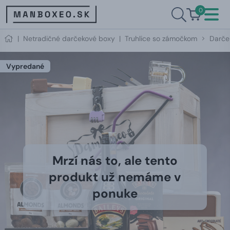
0
|
Netradičné darčekové boxy
|
Truhlice so zámočkom
Darček
Vypredané
Mrzí nás to, ale tento
produkt už nemáme v
ponuke