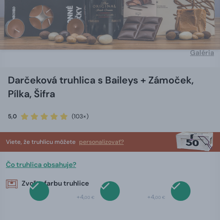
Galéria
Darčeková truhlica s Baileys + Zámoček,
Pílka, Šifra
5,0
(103×)
Viete, že truhlicu môžete
personalizovať?
Čo truhlica obsahuje?
Zvoľte farbu truhlice
+4,
+4,
00 €
00 €