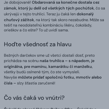
Je dobojované!
Obdarovaná sa konečne dostala cez
zámok, ktorý ju delil od všetkých tých pochúťok
, čo sa
ukrývajú v tejto truhlici. Teraz ju čaká len
dokonalý
chuťový zážitok
, na ktorý tak skoro nezabudne. Môže sa
tešiť na neodolateľnú kombináciu likéru, čokolády,
orieškov a čo ešte? To už uvidí sama.
Hoďte všednosť za hlavu
Bežných darčekov sme už všetci dostali dosť, preto
prichádza na scénu
naša truhlica – s nápadom, je
originálna, pre maminu, kamarátku či manželku
,
všetky budú oslnené tým, čo ste vymysleli.
Navyše
môžete pridať spoločnú fotku, mmotív alebo
čísla –
slzy šťastia zaručené!
Čo vás čaká vo vnútri?