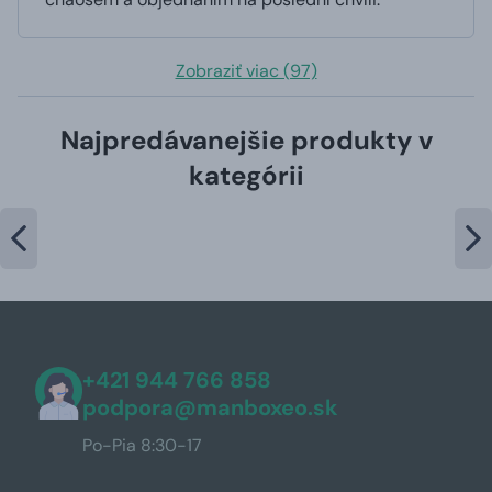
Zobraziť viac (97)
Najpredávanejšie produkty v
kategórii
+421 944 766 858
podpora@manboxeo.sk
Po-Pia 8:30-17