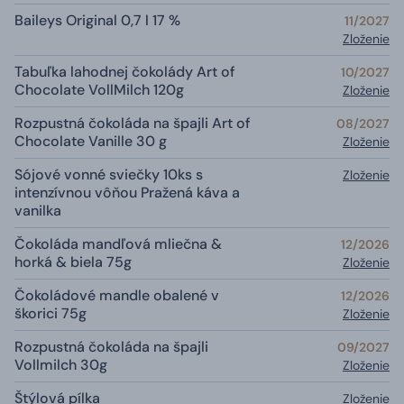
Baileys Original 0,7 l 17 %
11/2027
Zloženie
Tabuľka lahodnej čokolády Art of
10/2027
Chocolate VollMilch 120g
Zloženie
Rozpustná čokoláda na špajli Art of
08/2027
Chocolate Vanille 30 g
Zloženie
Sójové vonné sviečky 10ks s
Zloženie
intenzívnou vôňou Pražená káva a
vanilka
Čokoláda mandľová mliečna &
12/2026
horká & biela 75g
Zloženie
Čokoládové mandle obalené v
12/2026
škorici 75g
Zloženie
Rozpustná čokoláda na špajli
09/2027
Vollmilch 30g
Zloženie
Štýlová pílka
Zloženie