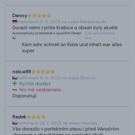
Denny
hodnotené 13. 9. 2025 na webe Manboxeo.de
Dorazil velmi rychle Krabice a obsah byly skvělé
Automaticky preložené s využitím Deepl
Zobraziť pôvodný
Ai
text
Kam sehr schnell an Kiste und inhalt war alles
super
nelca98
hodnotené 18. 8. 2025 na webe Zbozi.cz
Rychlé dodání
Nic mě nezklamalo.
Doporučuji
Radek
hodnotené 26. 2. 2025 na webe Heureka
Vše dorazilo v perfektním stavu i před Vánočním
chaosem a objednáním na poslední chvíli.