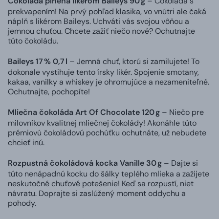
Čokoláda plnená likérom Baileys 90 g
– Čokoláda s
prekvapením! Na prvý pohľad klasika, vo vnútri ale čaká
náplň s likérom Baileys. Uchváti vás svojou vôňou a
jemnou chuťou. Chcete zažiť niečo nové? Ochutnajte
túto čokoládu.
Baileys 17 % 0,7 l
– Jemná chuť, ktorú si zamilujete! To
dokonale vystihuje tento írsky likér. Spojenie smotany,
kakaa, vanilky a whiskey je ohromujúce a nezameniteľné.
Ochutnajte, pochopíte!
Mliečna čokoláda Art Of Chocolate 120 g
– Niečo pre
milovníkov kvalitnej mliečnej čokolády! Akonáhle túto
prémiovú čokoládovú pochúťku ochutnáte, už nebudete
chcieť inú.
Rozpustná čokoládová kocka Vanille 30 g
– Dajte si
túto nenápadnú kocku do šálky teplého mlieka a zažijete
neskutočné chuťové potešenie! Keď sa rozpustí, niet
návratu. Doprajte si zaslúžený moment oddychu a
pohody.