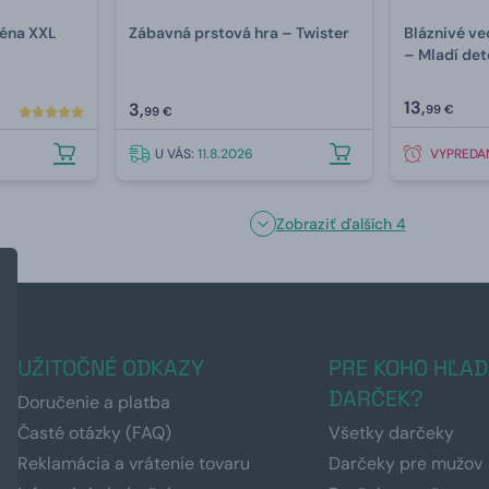
zéna XXL
Zábavná prstová hra – Twister
Bláznivé v
– Mladí det
13,
3,
99 €
99 €
U VÁS:
11.8.2026
VYPREDA
Zobraziť ďalších 4
UŽITOČNÉ ODKAZY
PRE KOHO HĽAD
DARČEK?
Doručenie a platba
Časté otázky (FAQ)
Všetky darčeky
Reklamácia a vrátenie tovaru
Darčeky pre mužov