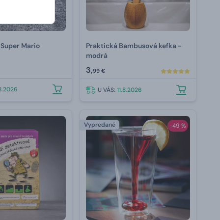
 Super Mario
Praktická Bambusová kefka -
modrá
3,
99 €
.8.2026
U VÁS:
11.8.2026
Vypredané
-49 %