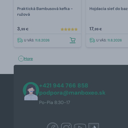
Praktická Bambusová kefka -
Hojdacia sieť do ba
ružová
3,
17,
99 €
99 €
U VÁS:
11.8.2026
U VÁS:
11.8.2026
Hore
+421 944 766 858
podpora@manboxeo.sk
Po-Pia 8:30-17