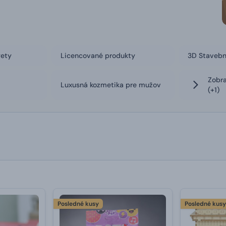
gety
Licencované produkty
3D Stavebn
Zobra
Luxusná kozmetika pre mužov
(+1)
Posledné kusy
Posledné kus