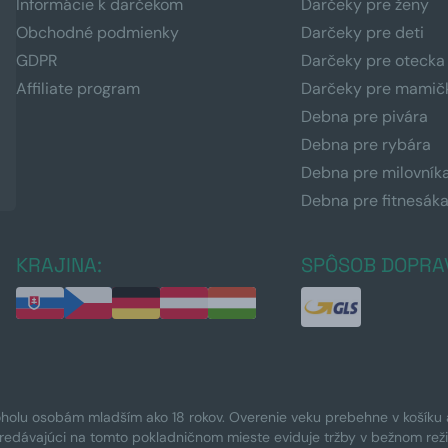
Informácie k darčekom
Darčeky pre ženy
Obchodné podmienky
Darčeky pre deti
GDPR
Darčeky pre otecka
Affiliate program
Darčeky pre mamič
Debna pre pivára
Debna pre rybára
Debna pre milovník
Debna pre fitnesák
KRAJINA:
SPÔSOB DOPRA
oholu osobám mladším ako 18 rokov. Overenie veku prebehne v košíku a 
Predávajúci na tomto pokladničnom mieste eviduje tržby v bežnom rež