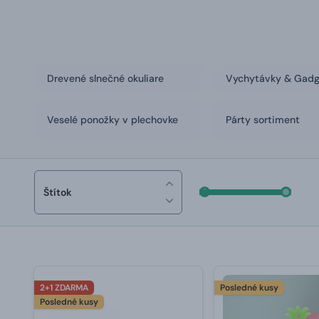
Drevené slnečné okuliare
Vychytávky & Gad
Veselé ponožky v plechovke
Párty sortiment
Štítok
2+1 ZDARMA
Posledné kusy
Posledné kusy