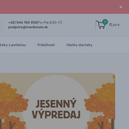
0
+421 944 766 858
(Po-Pia 8:30-17)
0,
00 €
podpora@manboxeo.sk
čeky s potlačou
Príležitosti
Všetky darčeky