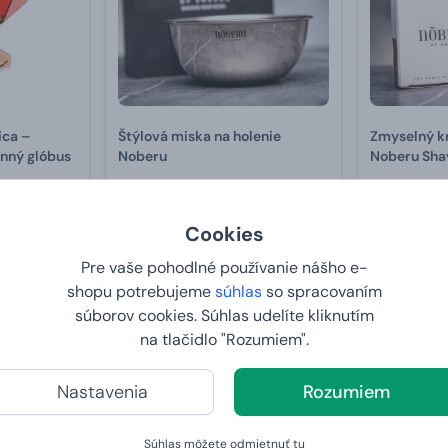
ica –
Štýlová miska na holenie
Zmyselný k
nný glóbus
Noberu
Noberu Sha
17,99 €
17,
9,
99 €
99 €
Cookies
U VÁS:
11.8.2026
U VÁS:
11
Pre vaše pohodlné používanie nášho e-
shopu potrebujeme
súhlas
so spracovaním
súborov cookies. Súhlas udelíte kliknutím
Posledné kusy
Posledné kus
-14 %
na tlačidlo "Rozumiem".
Nastavenia
Rozumiem
Súhlas môžete odmietnuť
tu