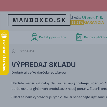
U vás:
Utorok 11.8.
GARANCIA
98,23%
Darčeky pre mužov
Debny s páčidl
|
VÝPREDAJ
VÝPREDAJ SKLADU
Drobné aj veľké darčeky so zľavou
Hľadáte menší originálny darček za
najvýhodnejšiu cenu
? C
darčekov a originálnych produktov z našej ponuky. Zlacnili sm
Sklad sa nám vyprázdňuje rýchlo, tak si nenechajte ujsť šanc