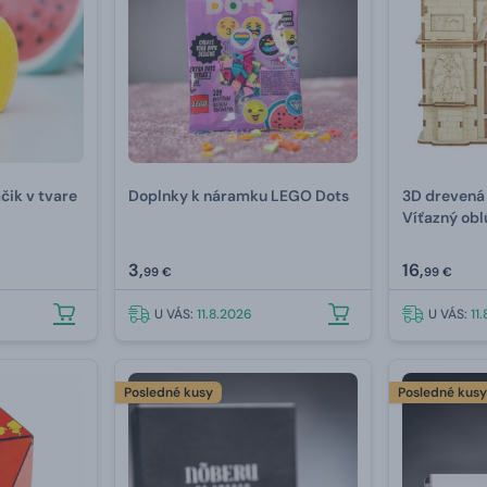
čik v tvare
Doplnky k náramku LEGO Dots
3D drevená
Víťazný obl
3,
16,
99 €
99 €
U VÁS:
11.8.2026
U VÁS:
11
Posledné kusy
Posledné kus