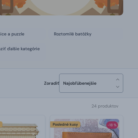
ice a puzzle
Roztomilé batôžky
ziť ďalšie kategórie
Zoradiť
Najobľúbenejšie
24 produktov
y
Posledné kusy
-18 %