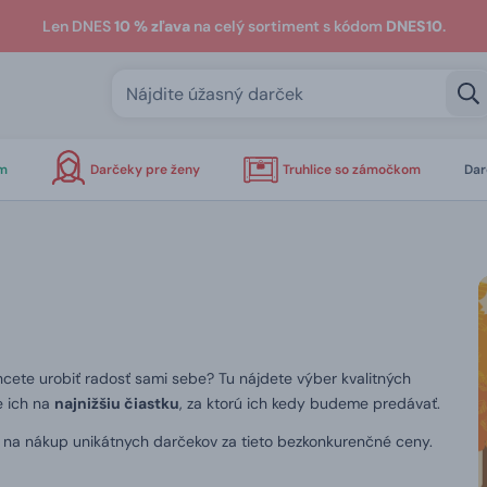
Len DNES
10 % zľava
na celý sortiment s kódom
DNES10
.
om
Darčeky pre ženy
Truhlice so zámočkom
Dar
hcete urobiť radosť sami sebe? Tu nájdete výber kvalitných
e ich na
najnižšiu čiastku
, za ktorú ich kedy budeme predávať.
u na nákup unikátnych darčekov za tieto bezkonkurenčné ceny.