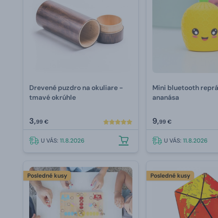
Drevené puzdro na okuliare -
Mini bluetooth reprá
tmavé okrúhle
ananása
3,
9,
99 €
99 €
U VÁS:
11.8.2026
U VÁS:
11.8.2026
Posledné kusy
Posledné kusy