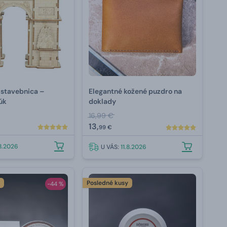
 stavebnica –
Elegantné kožené puzdro na
úk
doklady
16,99 €
13,
99 €
.8.2026
U VÁS:
11.8.2026
y
Posledné kusy
-44 %