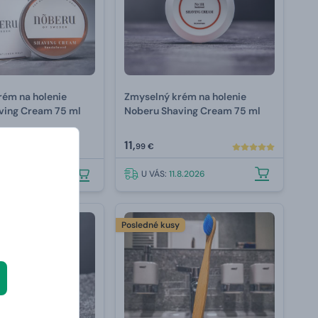
rém na holenie
Zmyselný krém na holenie
ving Cream 75 ml
Noberu Shaving Cream 75 ml
11,
99 €
U VÁS:
11.8.2026
.8.2026
y
Posledné kusy