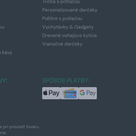
Tričká s potlačou
Personalizované darčeky
Pollitre s potlačou
ku
Vychytávky & Gadgety
Drevené voňajúce kytice
Vianočné darčeky
a kávy
a
VY:
SPÔSOB PLATBY:
pri prevzatí tovaru.
ime