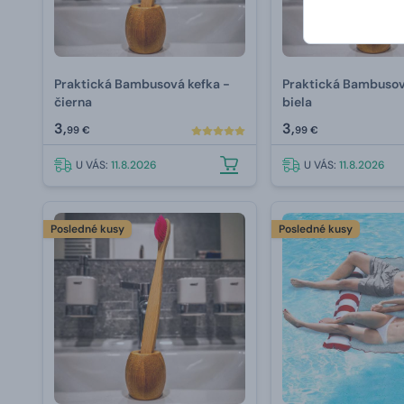
Praktická Bambusová kefka -
Praktická Bambusov
čierna
biela
3,
3,
99 €
99 €
U VÁS:
11.8.2026
U VÁS:
11.8.2026
Posledné kusy
Posledné kusy