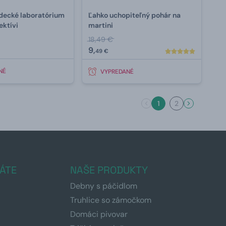
edecké laboratórium
Ľahko uchopiteľný pohár na
ektívi
martini
18,49 €
9,
49 €
NÉ
VYPREDANÉ
1
2
ÁTE
NAŠE PRODUKTY
Debny s páčidlom
Truhlice so zámočkom
Domáci pivovar