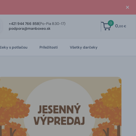
0
+421 944 766 858
(Po-Pia 8:30-17)
0,
00 €
podpora@manboxeo.sk
čeky s potlačou
Príležitosti
Všetky darčeky