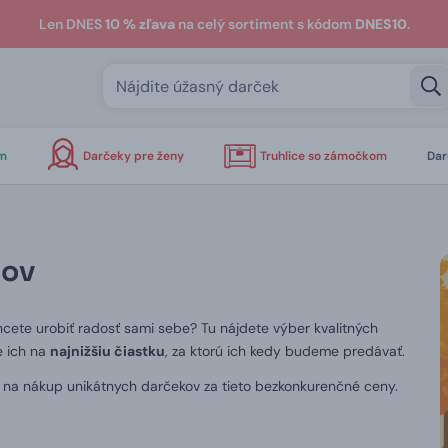
Len DNES
10 % zľava
na celý sortiment s kódom
DNES10
.
om
Darčeky pre ženy
Truhlice so zámočkom
Dar
žov
hcete urobiť radosť sami sebe? Tu nájdete výber kvalitných
e ich na
najnižšiu čiastku
, za ktorú ich kedy budeme predávať.
u na nákup unikátnych darčekov za tieto bezkonkurenčné ceny.