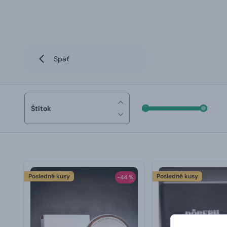
Späť
Štítok
Posledné kusy
Posledné kusy
-44 %