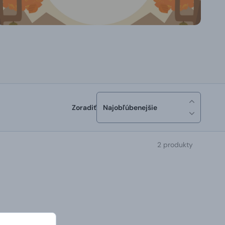
Zoradiť
Najobľúbenejšie
2 produkty