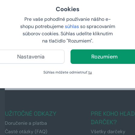
Cookies
Pre vaše pohodlné používanie nášho e-
shopu potrebujeme
súhlas
so spracovaním
súborov cookies. Súhlas udelíte kliknutím
lenie
na tlačidlo "Rozumiem".
Nastavenia
Rozumiem
Súhlas môžete odmietnuť
tu
UŽITOČNÉ ODKAZY
PRE KOHO HĽAD
DARČEK?
Doručenie a platba
Časté otázky (FAQ)
Všetky darčeky