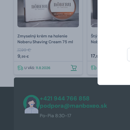
Zmyselný krém na holenie
Štýlová miska na ho
Noberu Shaving Cream 75 ml
Noberu
17,99 €
17,
9,
99 €
99 €
U VÁS:
11.8.2026
U VÁS:
11.8.2026
+421 944 766 858
podpora@manboxeo.sk
Po-Pia 8:30-17