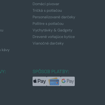
Domáci pivovar
Tričká s potlačou
Personalizované darčeky
Pollitre s potlačou
ku
Vychytávky & Gadgety
Drevené voňajúce kytice
Vianočné darčeky
a kávy
a
VY:
SPÔSOB PLATBY: