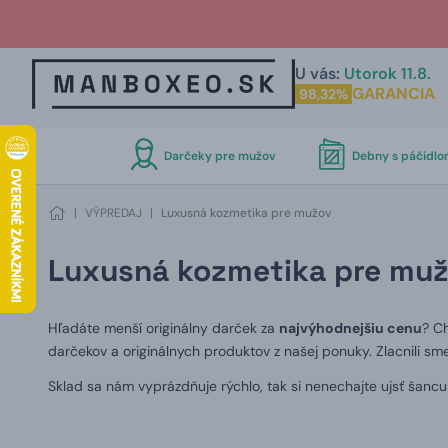
U vás:
Utorok 11.8.
GARANCIA
98,32%
Darčeky pre mužov
Debny s páčidl
|
VÝPREDAJ
|
Luxusná kozmetika pre mužov
Luxusná kozmetika pre mu
Hľadáte menší originálny darček za
najvýhodnejšiu cenu
? C
darčekov a originálnych produktov z našej ponuky. Zlacnili sm
Sklad sa nám vyprázdňuje rýchlo, tak si nenechajte ujsť šanc