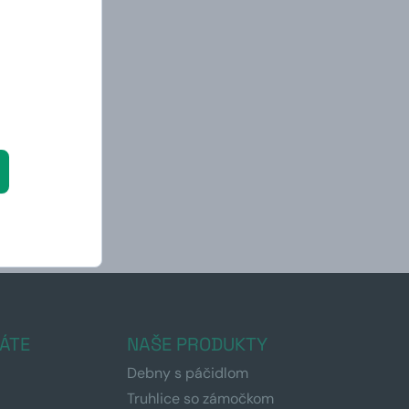
ÁTE
NAŠE PRODUKTY
Debny s páčidlom
Truhlice so zámočkom