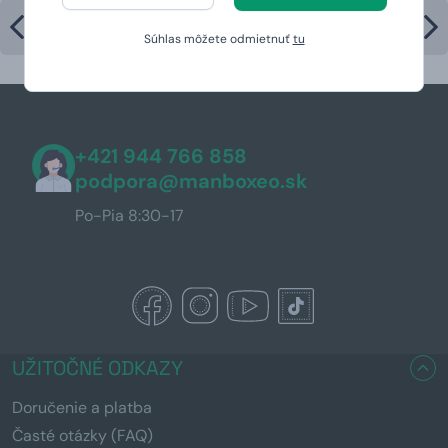
Súhlas môžete odmietnuť
tu
+421 944 766 858
podpora@manboxeo.sk
Po-Pia 8:30-17
UŽITOČNÉ ODKAZY
Doručenie a platba
Časté otázky (FAQ)