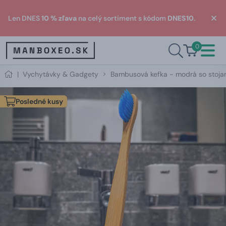
Len DNES
10 % zľava
na celý sortiment s kódom
DNES10
.
0
|
Vychytávky & Gadgety
Bambusová kefka - modrá so stoj
Posledné kusy