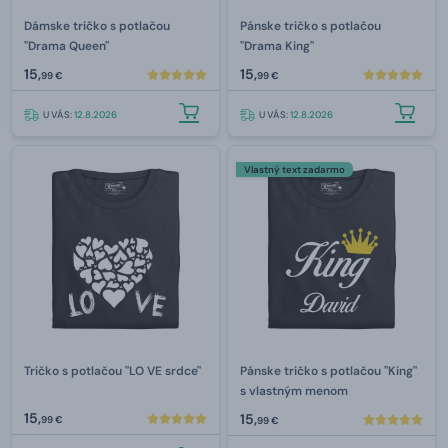
Dámske tričko s potlačou
Pánske tričko s potlačou
"Drama Queen"
"Drama King"
15,
15,
99 €
99 €
U VÁS:
12.8.2026
U VÁS:
12.8.2026
Vlastný text zadarmo
Tričko s potlačou "LO VE srdce"
Pánske tričko s potlačou "King"
s vlastným menom
15,
15,
99 €
99 €