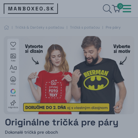
0
|
Tričká & Darčeky s potlačou
|
Tričká s potlačou
|
Pre páry
Originálne tričká pre páry
Dokonalé tričká pre oboch