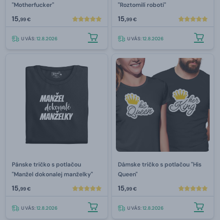
"Motherfucker"
"Roztomilí roboti"
15,
15,
99 €
99 €
U VÁS:
12.8.2026
U VÁS:
12.8.2026
Pánske tričko s potlačou
Dámske tričko s potlačou "His
"Manžel dokonalej manželky"
Queen"
15,
15,
99 €
99 €
U VÁS:
12.8.2026
U VÁS:
12.8.2026