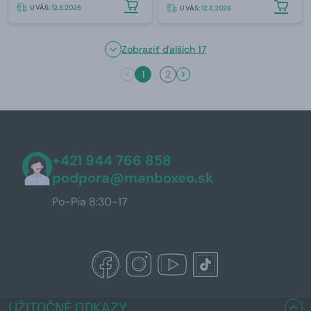
U VÁS:
12.8.2026
U VÁS:
12.8.2026
Zobraziť ďalších 17
1
2
+421 944 766 858
podpora@manboxeo.sk
Po-Pia 8:30-17
UŽITOČNÉ ODKAZY