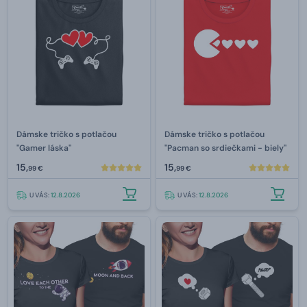
Dámske tričko s potlačou
Dámske tričko s potlačou
"Gamer láska"
"Pacman so srdiečkami - biely"
15,
15,
99 €
99 €
U VÁS:
12.8.2026
U VÁS:
12.8.2026