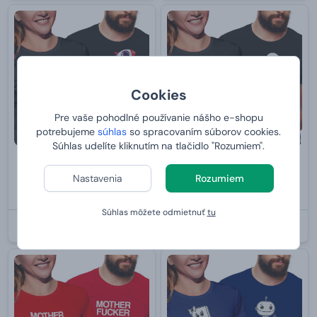
Cookies
Pre vaše pohodlné používanie nášho e-shopu
potrebujeme
súhlas
so spracovaním súborov cookies.
Súhlas udelíte kliknutím na tlačidlo "Rozumiem".
Dámske tričko s potlačou "Love
Dámske tričko s potlačou
Nastavenia
Rozumiem
each other to the Moon and
"Matica"
back"
15,
15,
99 €
99 €
Súhlas môžete odmietnuť
tu
U VÁS:
12.8.2026
U VÁS:
12.8.2026