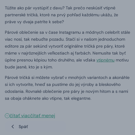
Túžite ako pár vystúpiť z davu?
Tak prečo neskúsiť vtipné
partnerské tričká, ktoré na prvý pohľad každému ukážu, že
práve vy dvaja patríte k sebe?
Párové oblečenie sa v čase Instagramu a módnych celebrít stále
viac nosí, tak nebuďte pozadu.
Stačí si v našom jednoduchom
editore za pár sekúnd vytvoriť originálne tričká pre páry, ktoré
máme v najrôznejších veľkostiach aj farbách.
Nemusíte tak byť
úplne presnou kópiou toho druhého, ale vďaka
vtipnému
motívu
bude jasné, kto je s kým.
Párové tričká si môžete vybrať v mnohých variantoch a akonáhle
si ich vytvoríte, hneď sa pustíme do jej výroby a bleskového
odoslania.
Rovnaké oblečenie pre páry je novým hitom a s nami
sa obaja oháknete ako vtipne, tak elegantne.
čítať viac
čítať menej
Späť