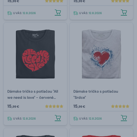
15,
15,
99 €
99 €
U VÁS:
12.8.2026
U VÁS:
12.8.2026
Dámske tričko s potlačou "All
Dámske tričko s potlačou
we need is love" - ​​červené
"Srdce"
srdce
15,
15,
99 €
99 €
U VÁS:
12.8.2026
U VÁS:
12.8.2026