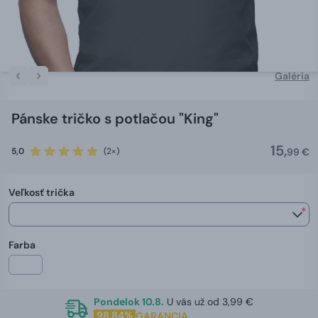
Galéria
Pánske tričko s potlačou "King"
15,
5,0
(2×)
99 €
Veľkosť trička
*
Farba
Pondelok 10.8.
U vás už od 3,99 €
98,84%
GARANCIA