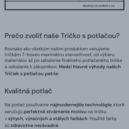
Prečo zvoliť naše Tričko s potlačou?
Rovnako ako všetkým našim produktom venujeme
tričkám T-boxeo maximálnu starostlivosť, od výberu
materiálov až po zabalenie finálneho potlačeného trička
a odoslanie k zákazníkovi.
Medzi hlavné výhody našich
Tričiek s potlačou patria
:
Kvalitná potlač
Na potlač používame
najmodernejšie technológie
, ktoré
zaručujú
perfektné stvárnenie motívu
na tričku
v
sýtych, výrazných a stálych farbách
. Použité farby
sú
zdravotne nezávadné
.