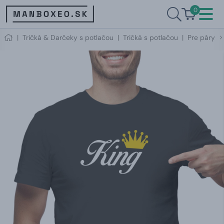
0
|
Tričká & Darčeky s potlačou
|
Tričká s potlačou
|
Pre páry