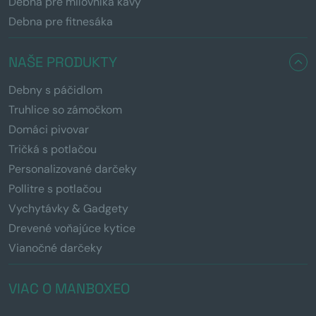
Debna pre milovníka kávy
Debna pre fitnesáka
NAŠE PRODUKTY
Debny s páčidlom
Truhlice so zámočkom
Domáci pivovar
Tričká s potlačou
Personalizované darčeky
Pollitre s potlačou
Vychytávky & Gadgety
Drevené voňajúce kytice
Vianočné darčeky
VIAC O MANBOXEO