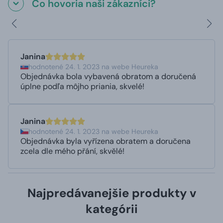
Čo hovoria naši zákazníci?
Janina
hodnotené 24. 1. 2023 na webe Heureka
Objednávka bola vybavená obratom a doručená
úplne podľa môjho priania, skvelé!
Janina
hodnotené 24. 1. 2023 na webe Heureka
Objednávka byla vyřízena obratem a doručena
zcela dle mého přání, skvělé!
Najpredávanejšie produkty v
kategórii