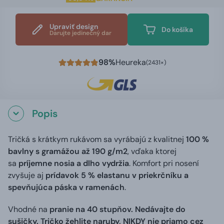
Upraviť design
Do košíka
Darujte jedinečný dar
98%
Heureka
(2431×)
Popis
Tričká s krátkym rukávom sa vyrábajú z kvalitnej
100 %
bavlny s gramážou až 190 g/m2
, vďaka ktorej
sa
príjemne nosia a dlho vydržia
. Komfort pri nosení
zvyšuje aj
prídavok 5 % elastanu v priekrčníku a
spevňujúca páska v ramenách
.
Vhodné na
pranie na 40 stupňov. Nedávajte do
sušičky. Tričko žehlite naruby, NIKDY nie priamo cez