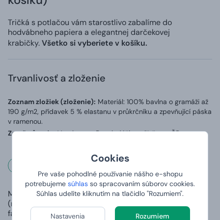
Tričká s potlačou vám starostlivo zabalíme do
hodvábneho papiera a elegantnej darčekovej
krabičky.
Všetko si vyberiete v košíku.
Trvanlivosť a zloženie
Zoznam zložiek (zloženie):
Materiál: 100% bavlna o gramáži až
190 g/m2, přídavek 5 % elastanu v průkrčníku a zpevňující páska
v ramenou.
Země původu:
Vyrobeno v Bangladéši, potištěno v ČR
Cookies
Rozmery a váha
Pre vaše pohodlné používanie nášho e-shopu
potrebujeme
súhlas
so spracovaním súborov cookies.
Materiál
100% čiastočne česaná prstencová
Súhlas udelíte kliknutím na tlačidlo "Rozumiem".
(rozdielny u šedej
bavlna, priekrčník s 5 % elastanu
farby):
Nastavenia
Rozumiem