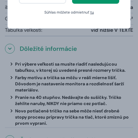
iba šedá farba melange:
85% bavlna, 15% viskóza
Súhlas môžete odmietnuť
tu
Gramáž:
190g/m²
Tabuľka veľkostí:
viď nižšie V TEXTE
Dôležité informácie
Pri výbere veľkosti sa musíte riadiť nasledujúcou
tabuľkou, v ktorej sú uvedené presné rozmery trička.
Farby motívu a trička sa môžu v reáli mierne líšiť.
Dôvodom je nastavenie monitora a rozdielnosť šarží
materiálov.
Pranie na 40 stupňov. Nedávajte do sušičky. Tričko
žehlite naruby, NIKDY nie priamo cez potlač.
Novo potlačené tričko na sebe môže niesť drobné
stopy procesu prípravy trička na tlač, ktoré zmiznú po
prvom vypraní.