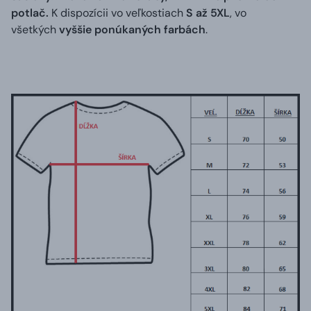
potlač.
K dispozícii vo veľkostiach
S až 5XL
, vo
všetkých
vyššie ponúkaných farbách
.