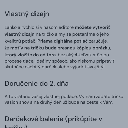
Vlastný dizajn
Ľahko a rýchlo si v našom editore
môžete vytvoriť
vlastný dizajn
na tričko a my sa postaráme o jeho
kvalitnú potlač.
Priama digitálna potlač
zaručuje,
že
motív na tričku bude presnou kópiou obrázku,
ktorý vložíte do editora
, bez akýchkoľvek stôp po
procese tlače. Ideálny spôsob, ako niekomu pripraviť
skutočne osobitý darček alebo vyjadriť svoj štýl.
Doručenie do 2. dňa
A to vrátane vašej vlastnej potlače. Vy nám zadáte tričko
vašich snov a na druhý deň už bude na ceste k Vám.
Darčekové balenie (prikúpite v
košíku)