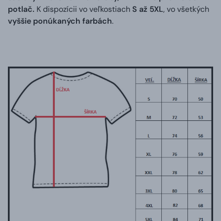
potlač.
K dispozícii vo veľkostiach
S až 5XL
, vo všetkých
vyššie ponúkaných farbách
.