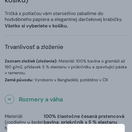
Tričká s potlačou vám starostlivo zabalíme do
hodvábneho papiera a elegantnej darčekovej krabičky.
Všetko si vyberiete v košíku.
Trvanlivosť a zloženie
Zoznam zložiek (zloženie):
Materiál: 100% bavlna o gramáži až
190 g/m2, přídavek 5 % elastanu v průkrčníku a zpevňující páska
v ramenou.
Země původu:
Vyrobeno v Bangladéši, potištěno v ČR
Rozmery a váha
Materiál
100% čiastočne česaná prstencová
(rozdielny u šedej
bavlna, priekrčník s 5 % elastanu
farby):