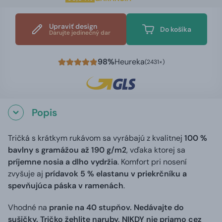
Upraviť design
Do košíka
Darujte jedinečný dar
98%
Heureka
(2431×)
Popis
Tričká s krátkym rukávom sa vyrábajú z kvalitnej
100 %
bavlny s gramážou až 190 g/m2
, vďaka ktorej sa
príjemne nosia a dlho vydržia
. Komfort pri nosení
zvyšuje aj
prídavok 5 % elastanu v priekrčníku a
spevňujúca páska v ramenách
.
Vhodné na
pranie na 40 stupňov. Nedávajte do
sušičky. Tričko žehlite naruby, NIKDY nie priamo cez