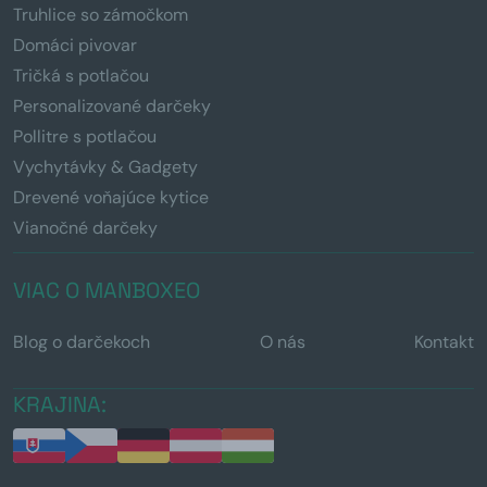
Truhlice so zámočkom
Domáci pivovar
Tričká s potlačou
Personalizované darčeky
Pollitre s potlačou
Vychytávky & Gadgety
Drevené voňajúce kytice
Vianočné darčeky
VIAC O MANBOXEO
Blog o darčekoch
O nás
Kontakt
KRAJINA: