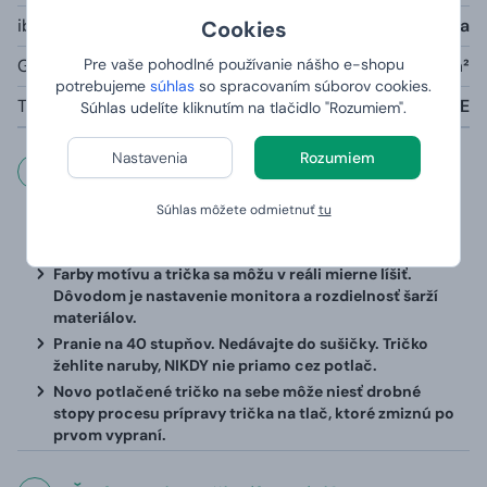
iba šedá farba melange:
85% bavlna, 15% viskóza
Cookies
Pre vaše pohodlné používanie nášho e-shopu
Gramáž:
190g/m²
potrebujeme
súhlas
so spracovaním súborov cookies.
Tabuľka veľkostí:
viď nižšie V TEXTE
Súhlas udelíte kliknutím na tlačidlo "Rozumiem".
Nastavenia
Rozumiem
Dôležité informácie
Súhlas môžete odmietnuť
tu
Pri výbere veľkosti sa musíte riadiť nasledujúcou
tabuľkou, v ktorej sú uvedené presné rozmery trička.
Farby motívu a trička sa môžu v reáli mierne líšiť.
Dôvodom je nastavenie monitora a rozdielnosť šarží
materiálov.
Pranie na 40 stupňov. Nedávajte do sušičky. Tričko
žehlite naruby, NIKDY nie priamo cez potlač.
Novo potlačené tričko na sebe môže niesť drobné
stopy procesu prípravy trička na tlač, ktoré zmiznú po
prvom vypraní.