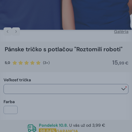
Galéria
Pánske tričko s potlačou "Roztomilí roboti"
15,
5,0
(3×)
99 €
Veľkosť trička
*
Farba
Pondelok 10.8.
U vás už od 3,99 €
98,84%
GARANCIA