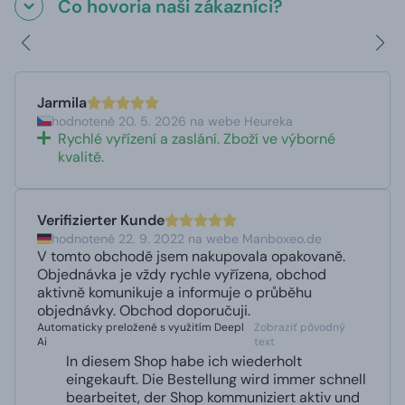
Čo hovoria naši zákazníci?
Jarmila
hodnotené 20. 5. 2026 na webe Heureka
Rychlé vyřízení a zaslání. Zboží ve výborné
kvalitě.
Verifizierter Kunde
hodnotené 22. 9. 2022 na webe Manboxeo.de
V tomto obchodě jsem nakupovala opakovaně.
Objednávka je vždy rychle vyřízena, obchod
aktivně komunikuje a informuje o průběhu
objednávky. Obchod doporučuji.
Automaticky preložené s využitím Deepl
Zobraziť pôvodný
Ai
text
In diesem Shop habe ich wiederholt
eingekauft. Die Bestellung wird immer schnell
bearbeitet, der Shop kommuniziert aktiv und