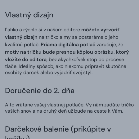
Vlastný dizajn
Ľahko a rýchlo si v našom editore
môžete vytvoriť
vlastný dizajn
na tričko a my sa postaráme o jeho
kvalitnú potlač.
Priama digitálna potlač
zaručuje, že
motív na tričku bude presnou kópiou obrázku, ktorý
vložíte do editora
, bez akýchkoľvek stôp po procese
tlače. Ideálny spôsob, ako niekomu pripraviť skutočne
osobitý darček alebo vyjadriť svoj štýl.
Doručenie do 2. dňa
A to vrátane vašej vlastnej potlače. Vy nám zadáte tričko
vašich snov a na druhý deň už bude na ceste k Vám.
Darčekové balenie (prikúpite v
košíku)