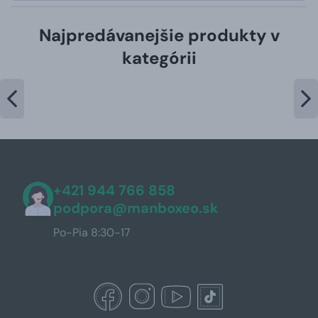
Najpredávanejšie produkty v
kategórii
+421 944 766 858
podpora@manboxeo.sk
Po-Pia 8:30-17