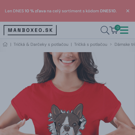
Len DNES
10 % zľava
na celý sortiment s kódom
DNES10
.
0
|
Tričká & Darčeky s potlačou
|
Tričká s potlačou
Dámske tri