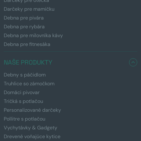
Darčeky pre otecka
Darčeky pre mamičku
Debna pre pivára
Debna pre rybára
Debna pre milovníka kávy
Debna pre fitnesáka
NAŠE PRODUKTY
Debny s páčidlom
Truhlice so zámočkom
Domáci pivovar
Tričká s potlačou
Personalizované darčeky
Pollitre s potlačou
Vychytávky & Gadgety
Drevené voňajúce kytice