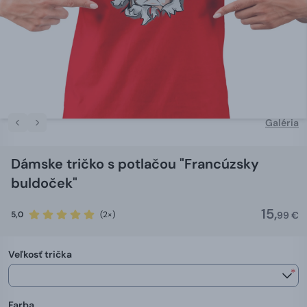
Galéria
Dámske tričko s potlačou "Francúzsky
buldoček"
15,
5,0
(2×)
99 €
Veľkosť trička
*
Farba