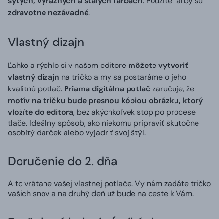
sýtych, výrazných a stálych farbách
. Použité farby sú
zdravotne nezávadné
.
Vlastný dizajn
Ľahko a rýchlo si v našom editore
môžete vytvoriť
vlastný dizajn
na tričko a my sa postaráme o jeho
kvalitnú potlač.
Priama digitálna potlač
zaručuje, že
motív na tričku bude presnou kópiou obrázku, ktorý
vložíte do editora
, bez akýchkoľvek stôp po procese
tlače. Ideálny spôsob, ako niekomu pripraviť skutočne
osobitý darček alebo vyjadriť svoj štýl.
Doručenie do 2. dňa
A to vrátane vašej vlastnej potlače. Vy nám zadáte tričko
vašich snov a na druhý deň už bude na ceste k Vám.