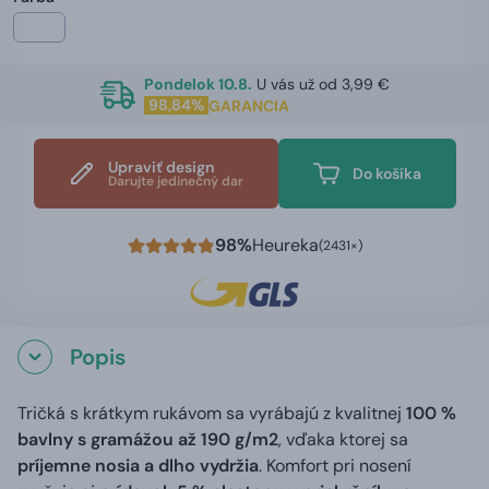
Pondelok 10.8.
U vás už od 3,99 €
98,84%
GARANCIA
Upraviť design
Do košíka
Darujte jedinečný dar
98%
Heureka
(2431×)
Popis
Tričká s krátkym rukávom sa vyrábajú z kvalitnej
100 %
bavlny s gramážou až 190 g/m2
, vďaka ktorej sa
príjemne nosia a dlho vydržia
. Komfort pri nosení