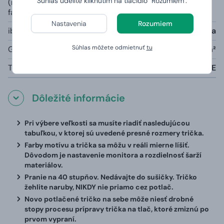
Súhlas udelíte kliknutím na tlačidlo "Rozumiem".
(rozdielny u šedej
bavlna, priekrčník s 5 % elastanu
farby):
Nastavenia
Rozumiem
iba šedá farba melange:
85% bavlna, 15% viskóza
Súhlas môžete odmietnuť
tu
Gramáž:
190g/m²
Tabuľka veľkostí:
viď nižšie V TEXTE
Dôležité informácie
Pri výbere veľkosti sa musíte riadiť nasledujúcou
tabuľkou, v ktorej sú uvedené presné rozmery trička.
Farby motívu a trička sa môžu v reáli mierne líšiť.
Dôvodom je nastavenie monitora a rozdielnosť šarží
materiálov.
Pranie na 40 stupňov. Nedávajte do sušičky. Tričko
žehlite naruby, NIKDY nie priamo cez potlač.
Novo potlačené tričko na sebe môže niesť drobné
stopy procesu prípravy trička na tlač, ktoré zmiznú po
prvom vypraní.