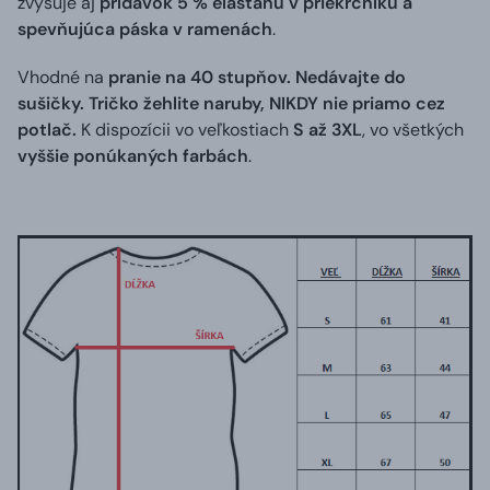
zvyšuje aj
prídavok 5 % elastanu v priekrčníku a
spevňujúca páska v ramenách
.
Vhodné na
pranie na 40 stupňov. Nedávajte do
sušičky. Tričko žehlite naruby, NIKDY nie priamo cez
potlač.
K dispozícii vo veľkostiach
S až 3XL
, vo všetkých
vyššie ponúkaných farbách
.