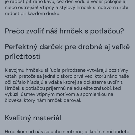
je radosť piť ráno kávu, cez deň vodu a večer pokojne aj
niečo ostrejšie! Vtipný a štýlový hrnček s motívom urobí
radosť pri každom dúšku.
Prečo zvoliť náš hrnček s potlačou?
Perfektný darček pre drobné aj veľké
príležitosti
K svojmu hrnčeku si ľudia prirodzene vytvárajú pozitívny
vzťah, pretože sa jedná o skoro prvá vec, ktorú ráno naše
oči zúfalo hľadajú a vďaka ktorej sa dokážeme uvoľniť.
Hrnček s potlačou príjemnú náladu ešte znásobí, keď
vykúzli úsmev vtipným motívom a spomienkou na
človeka, ktorý nám hrnček daroval.
Kvalitný materiál
Hrnčekom od nás sa ucho neutrhne, aj keď s nimi budete