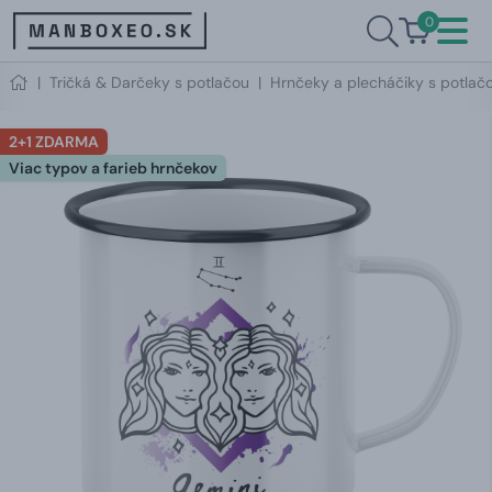
0
|
Tričká & Darčeky s potlačou
|
Hrnčeky a plecháčiky s potlač
2+1 ZDARMA
Viac typov a farieb hrnčekov