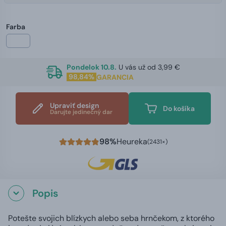
Farba
Pondelok 10.8.
U vás už od 3,99 €
98,84%
GARANCIA
Upraviť design
Do košíka
Darujte jedinečný dar
98%
Heureka
(2431×)
Popis
Potešte svojich blízkych alebo seba hrnčekom, z ktorého