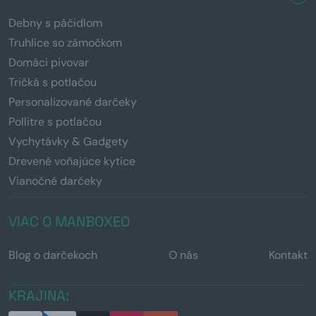
Debny s páčidlom
Truhlice so zámočkom
Domáci pivovar
Tričká s potlačou
Personalizované darčeky
Pollitre s potlačou
Vychytávky & Gadgety
Drevené voňajúce kytice
Vianočné darčeky
VIAC O MANBOXEO
Blog o darčekoch
O nás
Kontakt
KRAJINA: