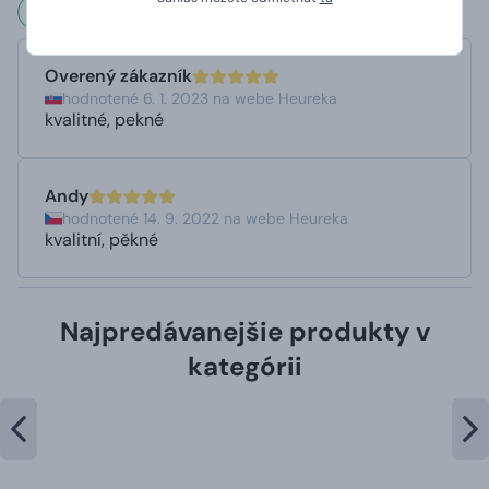
Čo hovoria naši zákazníci?
Overený zákazník
hodnotené 6. 1. 2023 na webe Heureka
kvalitné, pekné
Andy
hodnotené 14. 9. 2022 na webe Heureka
kvalitní, pěkné
Najpredávanejšie produkty v
kategórii