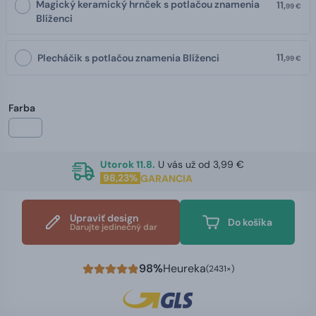
Magický keramický hrnček s potlačou znamenia
11,
99 €
Blíženci
11,
Plecháčik s potlačou znamenia Blíženci
99 €
Farba
Utorok 11.8.
U vás už od 3,99 €
98,23%
GARANCIA
Upraviť design
Do košíka
Darujte jedinečný dar
98%
Heureka
(2431×)