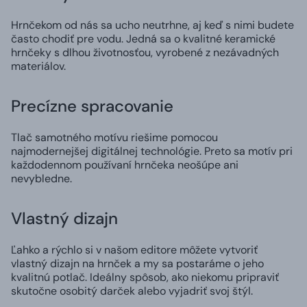
Hrnčekom od nás sa ucho neutrhne, aj keď s nimi budete
často chodiť pre vodu. Jedná sa o kvalitné keramické
hrnčeky s dlhou životnosťou, vyrobené z nezávadných
materiálov.
Precízne spracovanie
Tlač samotného motívu riešime pomocou
najmodernejšej digitálnej technológie. Preto sa motív pri
každodennom používaní hrnčeka neošúpe ani
nevybledne.
Vlastný dizajn
Ľahko a rýchlo si v našom editore môžete vytvoriť
vlastný dizajn na hrnček a my sa postaráme o jeho
kvalitnú potlač. Ideálny spôsob, ako niekomu pripraviť
skutočne osobitý darček alebo vyjadriť svoj štýl.