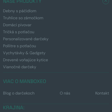
NAŠE PRODUKTY
Debny s páčidlom
Truhlice so zámočkom
Domáci pivovar
Tričká s potlačou
Personalizované darčeky
Pollitre s potlačou
Vychytávky & Gadgety
Drevené voňajúce kytice
Vianočné darčeky
VIAC O MANBOXEO
Blog o darčekoch
O nás
Kontakt
KRAJINA: