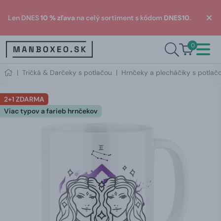
Len DNES
10 % zľava
na celý sortiment s kódom
DNES10
.
0
|
Tričká & Darčeky s potlačou
|
Hrnčeky a plecháčiky s potlač
2+1 ZDARMA
Viac typov a farieb hrnčekov