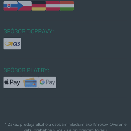
SPÔSOB DOPRAVY:
SPÔSOB PLATBY:
* Zákaz predaja alkoholu osobám mladším ako 18 rokov. Overenie
veku prebehne v košíku a pri prevzatí tovaru.