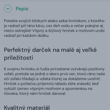
Popis
Potešte svojich blízkych alebo seba hrnčekom, z ktorého
je radosť piť ráno kávu, cez deň vodu a večer pokojne aj
niečo ostrejšie! Vtipný a štýlový hrnček s motívom urobí
radosť pri každom dúšku.
Perfektný darček na malé aj veľké
príležitosti
K svojmu hrnčeku si ľudia prirodzene vytvárajú pozitívny
vzťah, pretože sa jedná o skoro prvú vec, ktorú ráno naše
oči zúfalo hľadajú a vďaka ktorej sa dokážeme uvoľniť.
Hrnček s potlačou príjemnú náladu ešte znásobí, keď
vykúzli úsmev vtipným motívom a spomienkou na
človeka, ktorý nám hrnček daroval.
Kvalitný materiál