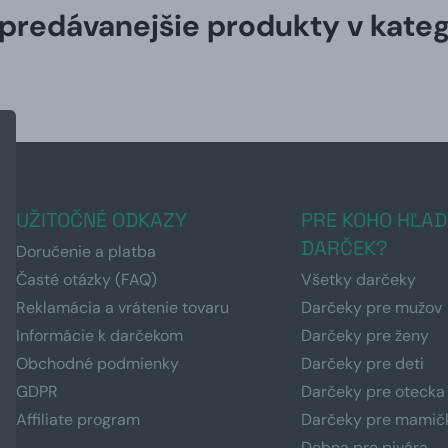
predávanejšie produkty v kateg
UŽITOČNÉ ODKAZY
PRE KOHO HĽAD
DARČEK?
Doručenie a platba
Časté otázky (FAQ)
Všetky darčeky
Reklamácia a vrátenie tovaru
Darčeky pre mužov
Informácie k darčekom
Darčeky pre ženy
Obchodné podmienky
Darčeky pre deti
GDPR
Darčeky pre otecka
Affiliate program
Darčeky pre mamič
Debna pre pivára