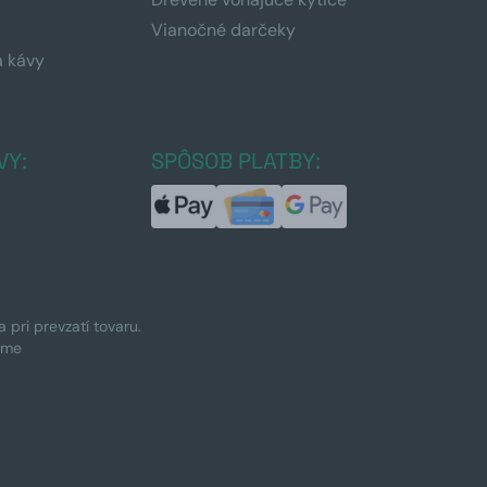
Vianočné darčeky
a kávy
a
VY:
SPÔSOB PLATBY:
pri prevzatí tovaru.
ime