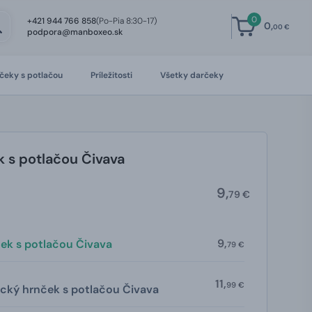
0
+421 944 766 858
(Po-Pia 8:30-17)
0,
00 €
podpora@manboxeo.sk
čeky s potlačou
Príležitosti
Všetky darčeky
 s potlačou Čivava
9,
79 €
9,
ek s potlačou Čivava
79 €
11,
99 €
cký hrnček s potlačou Čivava