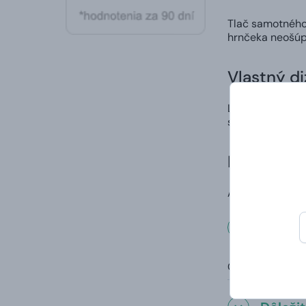
Tlač samotného 
hrnčeka neošúp
Vlastný di
Ľahko a rýchlo 
spôsob, ako nie
Doručenie
A to vrátane va
Rozmer
Objem: