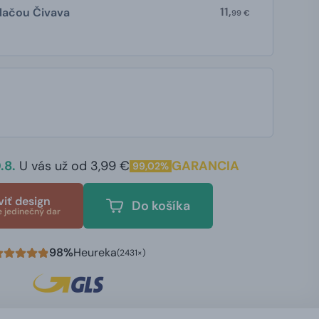
11,
tlačou Čivava
99 €
.8.
U vás už od 3,99 €
GARANCIA
99,02%
viť design
Do košíka
e jedinečný dar
98%
Heureka
(2431×)