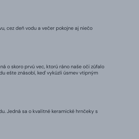
vu, cez deň vodu a večer pokojne aj niečo
ná o skoro prvú vec, ktorú ráno naše oči zúfalo
adu ešte znásobí, keď vykúzli úsmev vtipným
u. Jedná sa o kvalitné keramické hrnčeky s