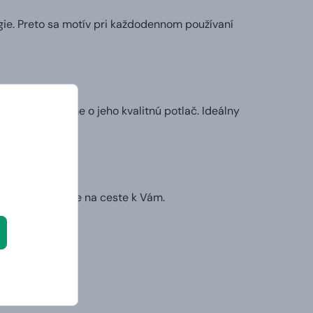
ie. Preto sa motív pri každodennom používaní
my sa postaráme o jeho kvalitnú potlač. Ideálny
l.
ruhý deň už bude na ceste k Vám.