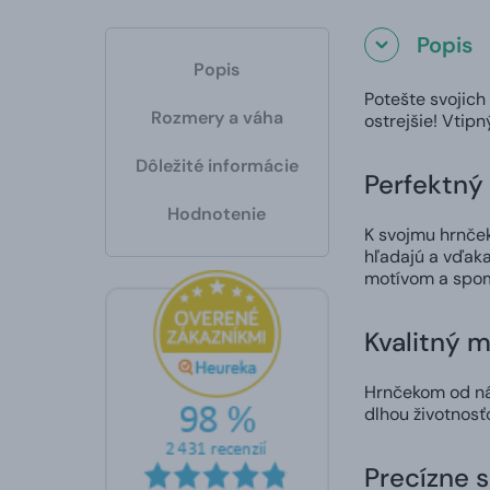
Popis
Popis
Potešte svojich
Rozmery a váha
ostrejšie! Vtip
Dôležité informácie
Perfektný 
Hodnotenie
K svojmu hrnčeku
hľadajú a vďaka
motívom a spom
Kvalitný m
Hrnčekom od nás
dlhou životnosť
Precízne 