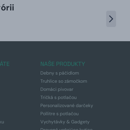
órii
ÁTE
NAŠE PRODUKTY
Debny s páčidlom
Truhlice so zámočkom
Domáci pivovar
Tričká s potlačou
Personalizované darčeky
Pollitre s potlačou
ku
Vychytávky & Gadgety
Drevené voňajúce kytice