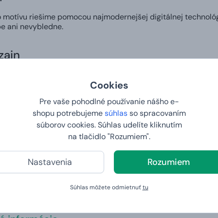
motívu riešime pomocou najmodernejšej digitálnej technológ
e ani nevybledne.
zajn
si v našom editore môžete vytvoriť vlastný dizajn na hrnček a 
Cookies
komu pripraviť skutočne osobitý darček alebo vyjadriť svoj štý
Pre vaše pohodlné používanie nášho e-
 do 2. dňa
shopu potrebujeme
súhlas
so spracovaním
súborov cookies. Súhlas udelíte kliknutím
na tlačidlo "Rozumiem".
šej vlastnej potlače. Vy nám zadáte tričko vašich snov a na d
y a váha
Nastavenia
Rozumiem
Súhlas môžete odmietnuť
tu
325 ml