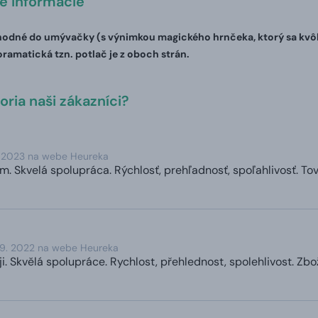
té informácie
odné do umývačky (s výnimkou magického hrnčeka, ktorý sa kvôli 
oramatická tzn. potlač je z oboch strán.
ria naši zákazníci?
. 2023 na webe Heureka
 Skvelá spolupráca. Rýchlosť, prehľadnosť, spoľahlivosť. Tovar
 9. 2022 na webe Heureka
. Skvělá spolupráce. Rychlost, přehlednost, spolehlivost. Zboží 