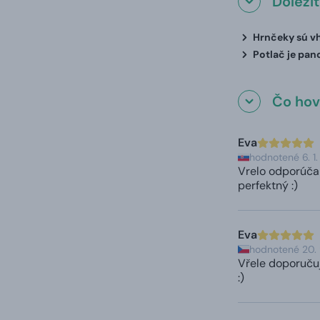
Dôleži
Hrnčeky sú vh
Potlač je pan
Čo hovo
Eva
hodnotené 6. 1
Vrelo odporúčam.
perfektný :)
Eva
hodnotené 20.
Vřele doporučuji
:)