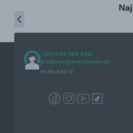
Naj
+421 944 766 858
podpora@manboxeo.sk
Po-Pia 8:30-17