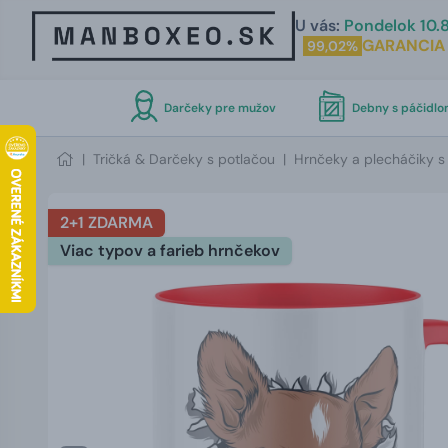
U vás:
Pondelok 10.8
GARANCIA
99,02%
Darčeky pre mužov
Debny s páčidl
|
Tričká & Darčeky s potlačou
|
Hrnčeky a plecháčiky s
2+1 ZDARMA
Viac typov a farieb hrnčekov