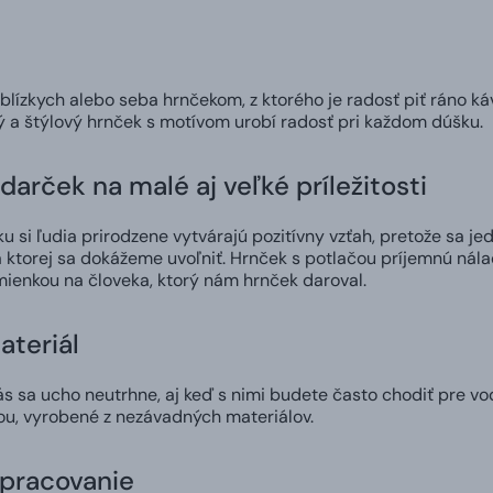
 blízkych alebo seba hrnčekom, z ktorého je radosť piť ráno ká
ný a štýlový hrnček s motívom urobí radosť pri každom dúšku.
darček na malé aj veľké príležitosti
 si ľudia prirodzene vytvárajú pozitívny vzťah, pretože sa jed
 ktorej sa dokážeme uvoľniť. Hrnček s potlačou príjemnú nál
ienkou na človeka, ktorý nám hrnček daroval.
ateriál
 sa ucho neutrhne, aj keď s nimi budete často chodiť pre vod
ou, vyrobené z nezávadných materiálov.
spracovanie