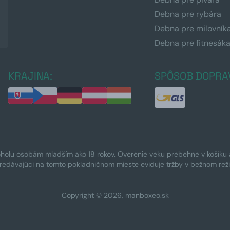
Debna pre rybára
Debna pre milovník
Debna pre fitnesák
KRAJINA:
SPÔSOB DOPRA
oholu osobám mladším ako 18 rokov. Overenie veku prebehne v košíku a 
Predávajúci na tomto pokladničnom mieste eviduje tržby v bežnom rež
Copyright © 2026, manboxeo.sk