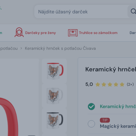
.
om
Darčeky pre ženy
Truhlice so zámočkom
Dar
 potlačou
Keramický hrnček s potlačou Čivava
Keramický hrnček
5,0
(2×)
Keramický hrnč
TIP
Magický kerami