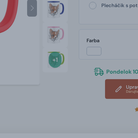
Plecháčik s po
Farba
+1
Pondelok 10
Upra
Darujt