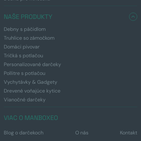
NAŠE PRODUKTY
Debny s páčidlom
Truhlice so zámočkom
Domáci pivovar
Tričká s potlačou
Personalizované darčeky
Pollitre s potlačou
Vychytávky & Gadgety
Drevené voňajúce kytice
Vianočné darčeky
VIAC O MANBOXEO
Blog o darčekoch
O nás
Kontakt