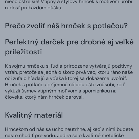
niečo ostrejšie! Vtipný a štýlový hrnček s motívom urobí
radosť pri každom dúšku.
Prečo zvoliť náš hrnček s potlačou?
Perfektný darček pre drobné aj veľké
príležitosti
K svojmu hrnčeku si ľudia prirodzene vytvárajú pozitívny
vzťah, pretože sa jedná o skoro prvá vec, ktorú ráno naše
oči zúfalo hľadajú a vďaka ktorej sa dokážeme uvoľniť.
Hrnček s potlačou príjemnú náladu ešte znásobí, keď
vykúzli úsmev vtipným motívom a spomienkou na
človeka, ktorý nám hrnček daroval.
Kvalitný materiál
Hrnčekom od nás sa ucho neutrhne, aj keď s nimi budete
často chodiť pre vodu. Jedná sa o kvalitné metalické