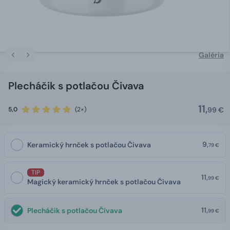
Galéria
Plecháčik s potlačou Čivava
11,
5,0
(2×)
99 €
9,
Keramický hrnček s potlačou Čivava
79 €
TIP
11,
99 €
Magický keramický hrnček s potlačou Čivava
11,
Plecháčik s potlačou Čivava
99 €