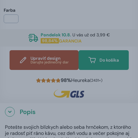
Farba
Pondelok 10.8.
U vás už od 3,99 €
98,84%
GARANCIA
Upraviť design
Do košíka
Darujte jedinečný dar
98%
Heureka
(2431×)
Popis
Potešte svojich blízkych alebo seba hrnčekom, z ktorého
je radosť piť ráno kávu, cez deň vodu a večer pokojne aj