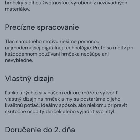
hrnčeky s dlhou životnosťou, vyrobené z nezávadných
materiálov.
Precízne spracovanie
Tlač samotného motívu riešime pomocou
najmodernejšej digitálnej technológie. Preto sa motív pri
každodennom používaní hrnčeka neošúpe ani
nevybledne.
Vlastný dizajn
Ľahko a rýchlo si v našom editore môžete vytvoriť
vlastný dizajn na hrnček a my sa postaráme o jeho
kvalitnú potlač. Ideálny spôsob, ako niekomu pripraviť
skutočne osobitý darček alebo vyjadriť svoj štýl.
Doručenie do 2. dňa