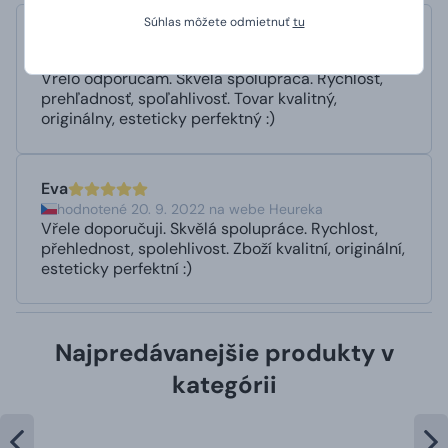
Súhlas môžete odmietnuť
tu
Eva
hodnotené 17. 5. 2023 na webe Heureka
Vrelo odporúčam. Skvelá spolupráca. Rýchlosť,
prehľadnosť, spoľahlivosť. Tovar kvalitný,
originálny, esteticky perfektný :)
Eva
hodnotené 20. 9. 2022 na webe Heureka
Vřele doporučuji. Skvělá spolupráce. Rychlost,
přehlednost, spolehlivost. Zboží kvalitní, originální,
esteticky perfektní :)
Najpredávanejšie produkty v
kategórii