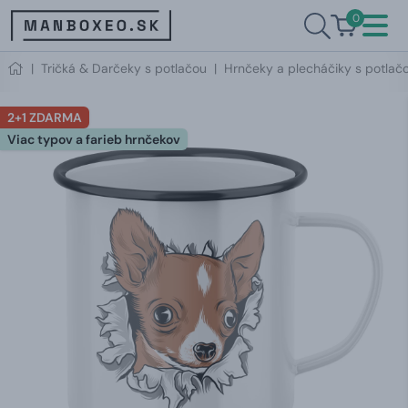
0
|
Tričká & Darčeky s potlačou
|
Hrnčeky a plecháčiky s potlač
2+1 ZDARMA
Viac typov a farieb hrnčekov