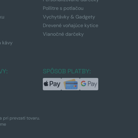
Pollitre s potlačou
ku
Vychytávky & Gadgety
Drevené voňajúce kytice
Vianočné darčeky
a kávy
a
VY:
SPÔSOB PLATBY:
pri prevzatí tovaru.
ime