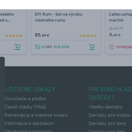
českého
DIY Rum - Set na výrobu
Ľahko uchop
ol s
vlastného rumu
martini
l
18,49 €
9,
85,
49 €
99 €
U VÁS:
10.8.2026
VYPREDA
UŽITOČNÉ ODKAZY
PRE KOHO HĽAD
DARČEK?
Doručenie a platba
Časté otázky (FAQ)
Všetky darčeky
Reklamácia a vrátenie tovaru
Darčeky pre mužov
Informácie k darčekom
Darčeky pre ženy
Obchodné podmienky
Darčeky pre deti