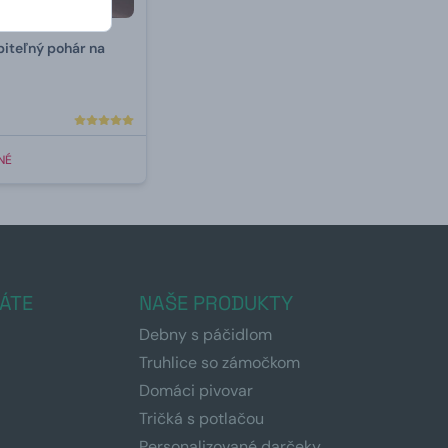
iteľný pohár na
NÉ
ÁTE
NAŠE PRODUKTY
Debny s páčidlom
Truhlice so zámočkom
Domáci pivovar
Tričká s potlačou
Personalizované darčeky