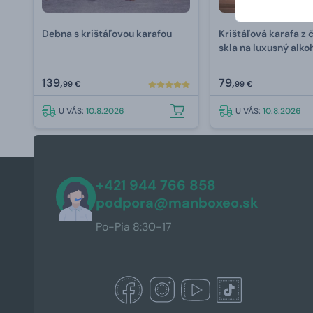
Debna s krištáľovou karafou
Krištáľová karafa z 
skla na luxusný alkoh
gravírovaním 800 m
139,
79,
99 €
99 €
U VÁS:
10.8.2026
U VÁS:
10.8.2026
+421 944 766 858
podpora@manboxeo.sk
Po-Pia 8:30-17