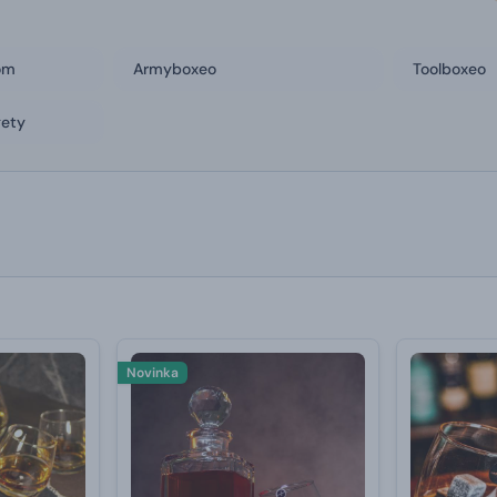
om
Armyboxeo
Toolboxeo
gety
Novinka