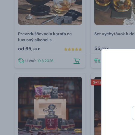
Prevzdušňovacia karafa na
Set vychytávok k do
luxusný alkohol s
príslušenstvom 850 ml
55,
od
65,
99 €
99 €
U VÁS:
10.8.2026
U VÁS:
10.8.2026
2+1 ZDARMA