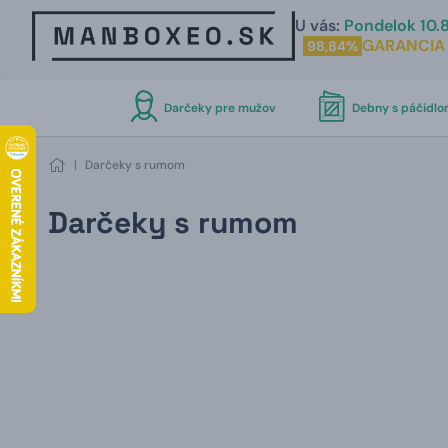
U vás:
Pondelok 10.8
GARANCIA
98,84%
Darčeky pre mužov
Debny s páčidl
|
Darčeky s rumom
Darčeky s rumom