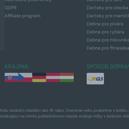
GDPR
Darčeky pre otecka
Affiliate program
Darčeky pre mamič
Debna pre pivára
Debna pre rybára
Debna pre milovník
Debna pre fitnesák
KRAJINA:
SPÔSOB DOPRA
oholu osobám mladším ako 18 rokov. Overenie veku prebehne v košíku a 
Predávajúci na tomto pokladničnom mieste eviduje tržby v bežnom rež