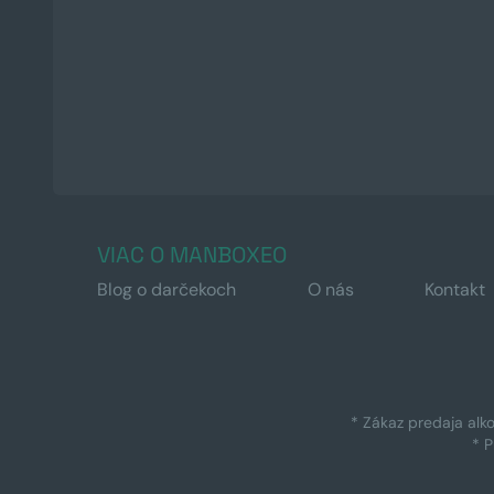
VIAC O MANBOXEO
Blog o darčekoch
O nás
Kontakt
* Zákaz predaja alk
* 