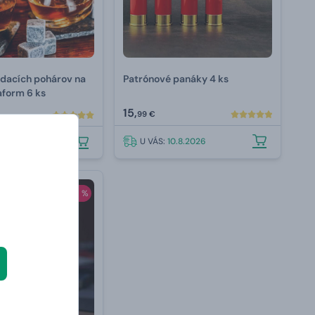
jdacích pohárov na
Patrónové panáky 4 ks
aform 6 ks
15,
99 €
U VÁS:
10.8.2026
.8.2026
-49 %