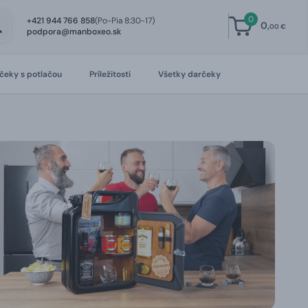
0
+421 944 766 858
(Po-Pia 8:30-17)
0,
00 €
podpora@manboxeo.sk
čeky s potlačou
Príležitosti
Všetky darčeky