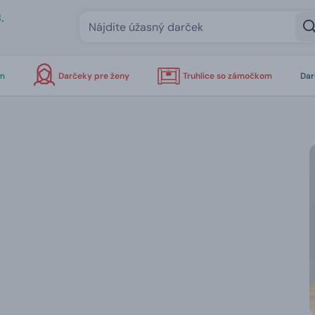
.
om
Darčeky pre ženy
Truhlice so zámočkom
Dar