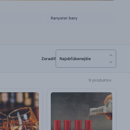
Kanyster bary
Zoradiť
Najobľúbenejšie
9 produktov