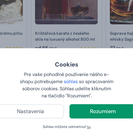
brému pitiu
Krištáľová karafa z českého
Súprava ho
skla na luxusný alkohol 800 ml
whisky Sag
od
65,
27,
99 €
99 €
U VÁS:
10.8.2026
U VÁS:
10
Cookies
Pre vaše pohodlné používanie nášho e-
shopu potrebujeme
súhlas
so spracovaním
Bestseller
Vypredané
súborov cookies. Súhlas udelíte kliknutím
na tlačidlo "Rozumiem".
Nastavenia
Rozumiem
Súhlas môžete odmietnuť
tu