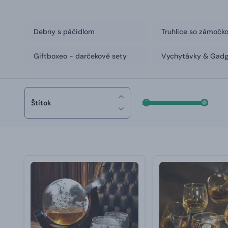
Debny s páčidlom
Truhlice so zámočk
Giftboxeo - darčekové sety
Vychytávky & Gad
Štítok