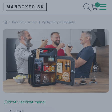
0
|
Darčeky s rumom
|
Vychytávky & Gadgety
čítať viac
čítať menej
Späť