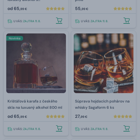
príslušenstvom 850 ml
od
65,
55,
99 €
99 €
U VÁS:
ZAJTRA 11. 8.
U VÁS:
ZAJTRA 11. 8.
Novinka
Krištáľová karafa z českého
Súprava hojdacích pohárov na
skla na luxusný alkohol 800 ml
whisky Sagaform 6 ks
od
65,
27,
99 €
99 €
U VÁS:
ZAJTRA 11. 8.
U VÁS:
ZAJTRA 11. 8.