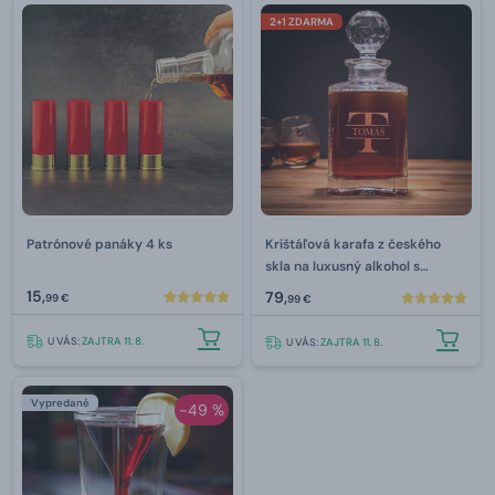
2+1 ZDARMA
Patrónové panáky 4 ks
Krištáľová karafa z českého
skla na luxusný alkohol s
gravírovaním 800 ml
15,
79,
99 €
99 €
U VÁS:
ZAJTRA 11. 8.
U VÁS:
ZAJTRA 11. 8.
Vypredané
-49 %