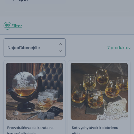
Filter
Najobľúbenejšie
7 produktov
Prevzdušňovacia karafa na
Set vychytávok k dobrému
luxusný alkohol s
pitiu