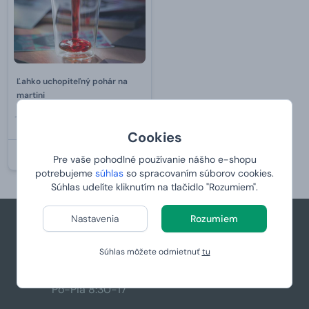
Ľahko uchopiteľný pohár na
martini
18,49 €
9,
49 €
Cookies
VYPREDANÉ
Pre vaše pohodlné používanie nášho e-shopu
potrebujeme
súhlas
so spracovaním súborov cookies.
Súhlas udelíte kliknutím na tlačidlo "Rozumiem".
Nastavenia
Rozumiem
+421 944 766 858
Súhlas môžete odmietnuť
tu
podpora@manboxeo.sk
Po-Pia 8:30-17