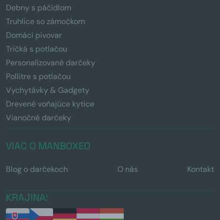
Debny s páčidlom
Truhlice so zámočkom
Domáci pivovar
Tričká s potlačou
Personalizované darčeky
Pollitre s potlačou
Vychytávky & Gadgety
Drevené voňajúce kytice
Vianočné darčeky
VIAC O MANBOXEO
Blog o darčekoch
O nás
Kontakt
KRAJINA: