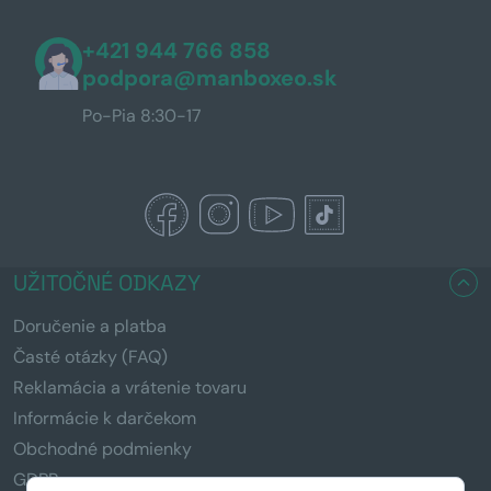
+421 944 766 858
podpora@manboxeo.sk
Po-Pia 8:30-17
UŽITOČNÉ ODKAZY
Doručenie a platba
Časté otázky (FAQ)
Reklamácia a vrátenie tovaru
Informácie k darčekom
Obchodné podmienky
GDPR