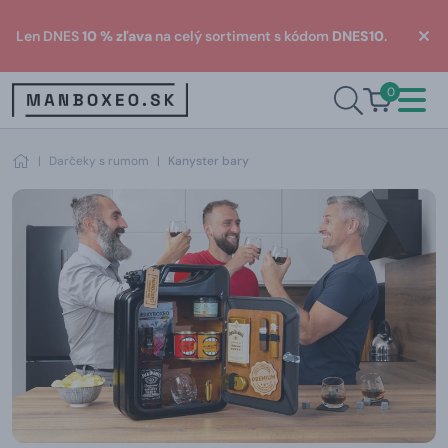
Len DNES
10 % zľava
na celý sortiment s kódom
DNES10
.
0
|
Darčeky s rumom
|
Kanyster bary