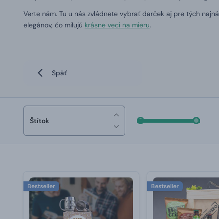
Verte nám.
Tu u nás zvládnete vybrať darček aj pre tých najná
elegánov, čo milujú
krásne veci na mieru
.
Späť
Štítok
Bestseller
Bestseller