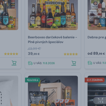
Beerboxeo darčekové balenie -
Debna pre 
Plné pivných špeciálov
49,99 €
od
89,
39,
99 €
99 €
U VÁS:
11
U VÁS:
11.8.2026
Novinka
2+1 ZDARMA