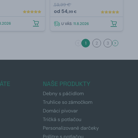
59,99 €
od
54,
99 €
.8.2026
U VÁS:
11.8.2026
1
2
3
ÁTE
NAŠE PRODUKTY
Debny s páčidlom
Truhlice so zámočkom
Domáci pivovar
Tričká s potlačou
Personalizované darčeky
Pollitre s potlačou