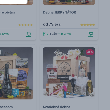
re pivára
Debna JERKYNÁTOR
od
79,
99 €
U VÁS:
11.8.2026
.8.2026
-8 %
oseccom
Svadobná debna