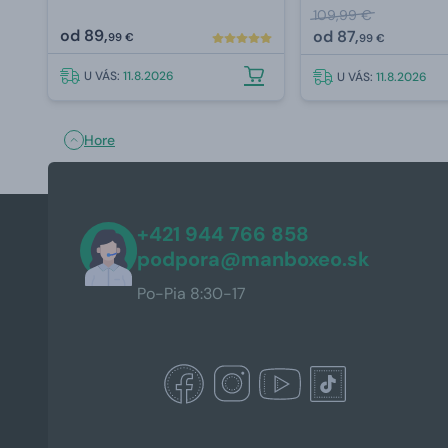
109,99 €
od
89,
od
87,
99 €
99 €
U VÁS:
11.8.2026
U VÁS:
11.8.2026
Hore
+421 944 766 858
podpora@manboxeo.sk
Po-Pia 8:30-17