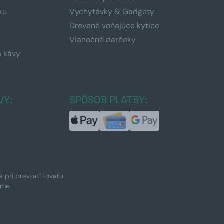
ku
Vychytávky & Gadgety
Drevené voňajúce kytice
Vianočné darčeky
a kávy
a
VY:
SPÔSOB PLATBY:
pri prevzatí tovaru.
ime