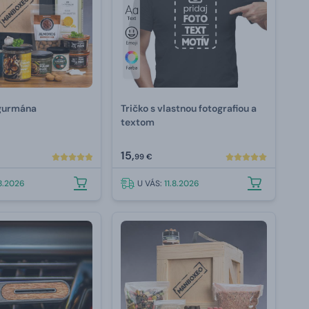
gurmána
Tričko s vlastnou fotografiou a
textom
15,
99 €
.8.2026
U VÁS:
11.8.2026