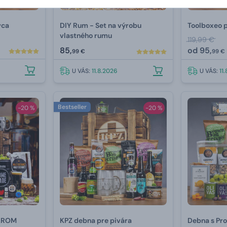
vca
DIY Rum - Set na výrobu
Toolboxeo p
vlastného rumu
119,99 €
85,
od
95,
99 €
99 €
U VÁS:
11.8.2026
U VÁS:
11
Bestseller
-20 %
-20 %
VAROM
KPZ debna pre pivára
Debna s Pr