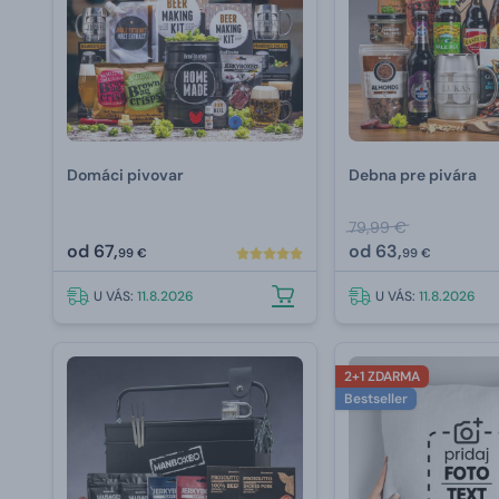
Domáci pivovar
Debna pre pivára
79,99 €
od
67,
od
63,
99 €
99 €
U VÁS:
11.8.2026
U VÁS:
11.8.2026
2+1 ZDARMA
Bestseller