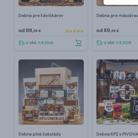
Debna pre kávičkárov
Debna pre mäsožra
od
89,
od
89,
99 €
99 €
U VÁS:
11.8.2026
U VÁS:
11.8.2026
Debna plná čokolády
Debna KPZ s PIVO