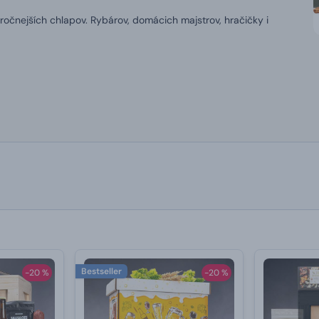
ročnejších chlapov.
Rybárov, domácich majstrov, hračičky i
Bestseller
-20 %
-20 %