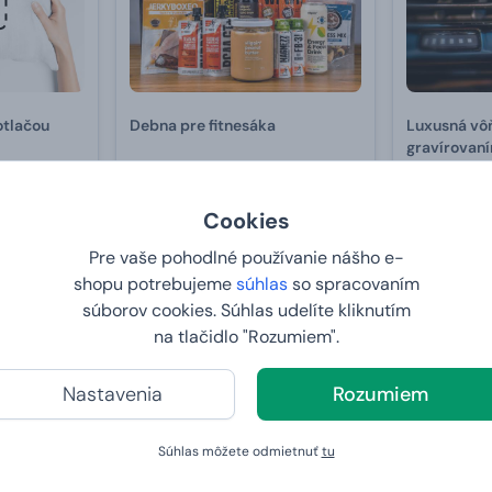
otlačou
Debna pre fitnesáka
Luxusná vôň
gravírovaní
od
91,
31,
99 €
99 €
Cookies
U VÁS:
11.8.2026
U VÁS:
11
Pre vaše pohodlné používanie nášho e-
shopu potrebujeme
súhlas
so spracovaním
Bestseller
Bestseller
súborov cookies. Súhlas udelíte kliknutím
na tlačidlo "Rozumiem".
Nastavenia
Rozumiem
Súhlas môžete odmietnuť
tu