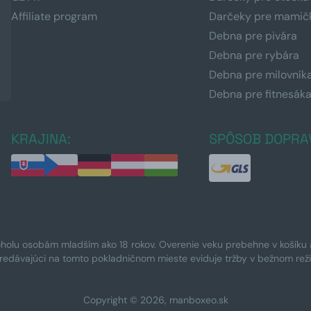
Affiliate program
Darčeky pre mamič
Debna pre pivára
Debna pre rybára
Debna pre milovník
Debna pre fitnesák
KRAJINA:
SPÔSOB DOPRA
oholu osobám mladším ako 18 rokov. Overenie veku prebehne v košíku a 
Predávajúci na tomto pokladničnom mieste eviduje tržby v bežnom rež
Copyright © 2026, manboxeo.sk