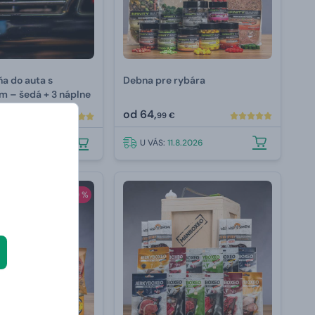
a do auta s
Debna pre rybára
m –⁠ šedá + 3 náplne
od
64,
99 €
U VÁS:
11.8.2026
.8.2026
-20 %