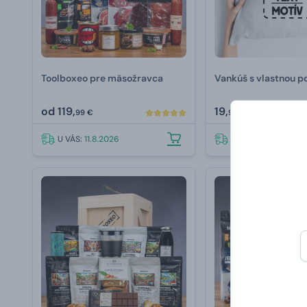
Toolboxeo pre mäsožravca
Vankúš s vlastnou p
od
119,
19,
99 €
99 €
U VÁS:
11.8.2026
U VÁS:
11.8.2026