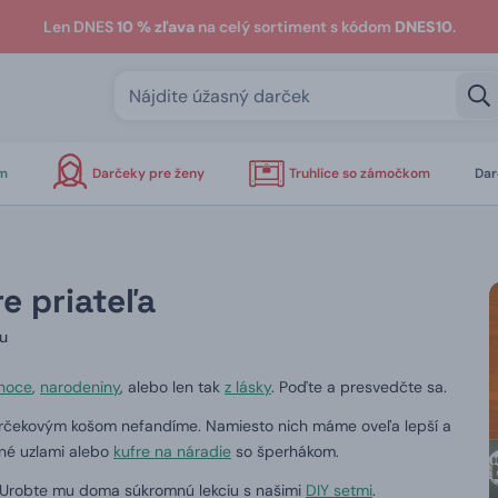
Len DNES
10 % zľava
na celý sortiment s kódom
DNES10
.
om
Darčeky pre ženy
Truhlice so zámočkom
Dar
e priateľa
su
noce
,
narodeniny
, alebo len tak
z lásky
.
Poďte a presvedčte sa.
rčekovým košom nefandíme.
Namiesto nich máme oveľa lepší a
é uzlami alebo
kufre na náradie
so šperhákom.
Urobte mu doma súkromnú lekciu s našimi
DIY setmi
.