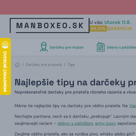
U vás:
Utorok 11.8.
GARANCIA
98,23%
Darčeky pre mužov
Debny s páčidl
|
Darčeky pre priateľa
|
Tipy
Najlepšie tipy na darčeky pr
Neprekonateľné darčeky pre priateľa rôzneho razenia a vku
Máme tie najlepšie tipy na darčeky pre vášho priateľa.
Na
Via
Nechajte partnera, nech sa k darčeku „prebojuje“.
Lacným da
zaujímavejší variant –
debny s páčidlom
,
army boxy
zapečaten
Zaujíma vášho priateľa, ako sa vyrába pivo, whisky alebo gin?