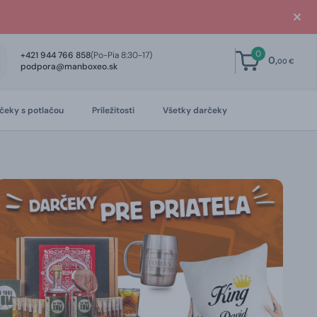
0
+421 944 766 858
(Po-Pia 8:30-17)
0,
00 €
podpora@manboxeo.sk
čeky s potlačou
Príležitosti
Všetky darčeky