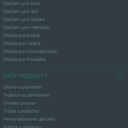
Darčeky pre ženy
Darčeky pre deti
Darčeky pre otecka
Darčeky pre mamičku
Debna pre pivára
Debna pre rybára
Debna pre milovníka kávy
Debna pre fitnesáka
NAŠE PRODUKTY
Debny s páčidlom
Truhlice so zámočkom
Domáci pivovar
Tričká s potlačou
Personalizované darčeky
Pollitre s potlačou