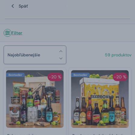
Späť
Filter
Najobľúbenejšie
59 produktov
Bestseller
Bestseller
-20 %
-20 %