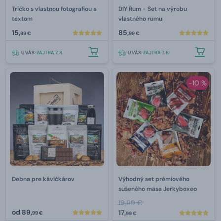
Tričko s vlastnou fotografiou a
DIY Rum - Set na výrobu
textom
vlastného rumu
15,
85,
99 €
99 €
U VÁS:
ZAJTRA 7. 8.
U VÁS:
ZAJTRA 7. 8.
-10 %
Debna pre kávičkárov
Výhodný set prémiového
sušeného mäsa Jerkyboxeo
19,99 €
od
89,
17,
99 €
99 €