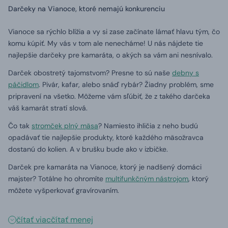
Darčeky na Vianoce, ktoré nemajú konkurenciu
Vianoce sa rýchlo blížia a vy si zase začínate lámať hlavu tým, čo
komu kúpiť.
My vás v tom ale nenecháme!
U nás nájdete tie
najlepšie darčeky pre kamaráta, o akých sa vám ani nesnívalo.
Darček obostretý tajomstvom?
Presne to sú naše
debny s
páčidlom
.
Pivár, kafar, alebo snáď rybár?
Žiadny problém, sme
pripravení na všetko.
Môžeme vám sľúbiť, že z takého darčeka
váš kamarát stratí slová.
Čo tak
stromček plný mäsa
?
Namiesto ihličia z neho budú
opadávať tie najlepšie produkty, ktoré každého mäsožravca
dostanú do kolien.
A v brušku bude ako v izbičke.
Darček pre kamaráta na Vianoce, ktorý je nadšený domáci
majster?
Totálne ho ohromíte
multifunkčným nástrojom
, ktorý
môžete vyšperkovať gravírovaním.
čítať viac
čítať menej