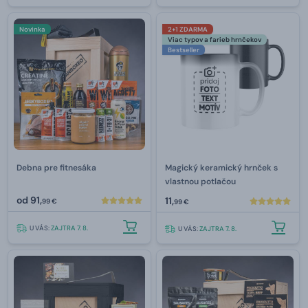
Novinka
2+1 ZDARMA
Viac typov a farieb hrnčekov
Bestseller
Debna pre fitnesáka
Magický keramický hrnček s
vlastnou potlačou
od
91,
11,
99 €
99 €
U VÁS:
ZAJTRA 7. 8.
U VÁS:
ZAJTRA 7. 8.