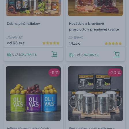
Debna plná ležiakov
Hovädzie a bravčové
prosciutto v prémiovej kvalite
79,99 €
15,99 €
od
63,
14,
99 €
29 €
U VÁS:
ZAJTRA 7. 8.
U VÁS:
ZAJTRA 7. 8.
-11 %
-20 %
Výhodný set vynikajúcich
Sada chladiacich pollitrov z