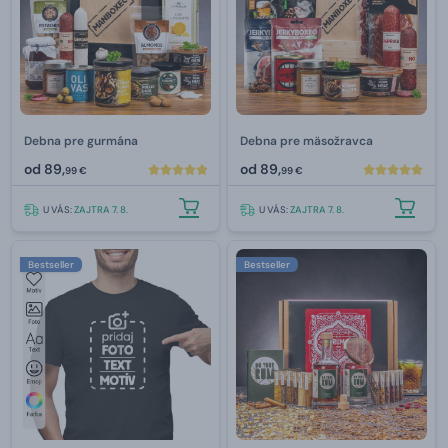
Debna pre gurmána
Debna pre mäsožravca
od
89,
od
89,
99 €
99 €
U VÁS:
ZAJTRA 7. 8.
U VÁS:
ZAJTRA 7. 8.
Bestseller
Bestseller