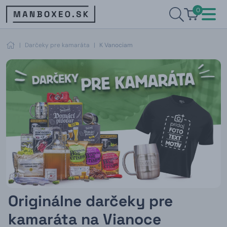
0
|
Darčeky pre kamaráta
|
K Vanociam
Originálne darčeky pre
kamaráta na Vianoce