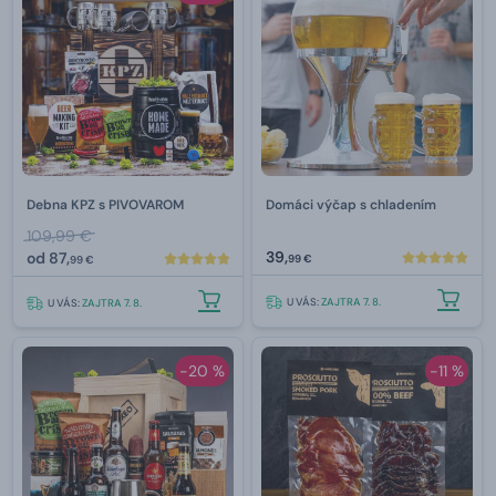
Debna KPZ s PIVOVAROM
Domáci výčap s chladením
109,99 €
39,
od
87,
99 €
99 €
U VÁS:
ZAJTRA 7. 8.
U VÁS:
ZAJTRA 7. 8.
-20 %
-11 %