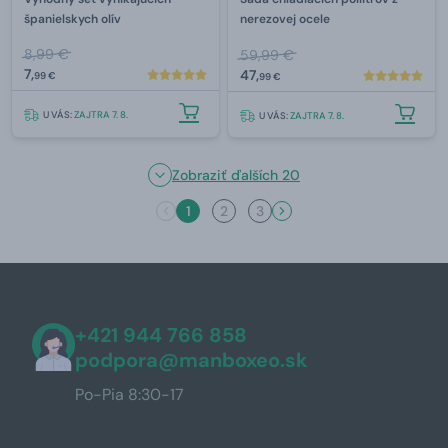
španielskych olív
nerezovej ocele
8,99 €
59,99 €
7,
47,
99 €
99 €
U VÁS:
ZAJTRA 7. 8.
U VÁS:
ZAJTRA 7. 8.
Zobraziť ďalších 20
1
2
3
+421 944 766 858
podpora@manboxeo.sk
Po-Pia 8:30-17