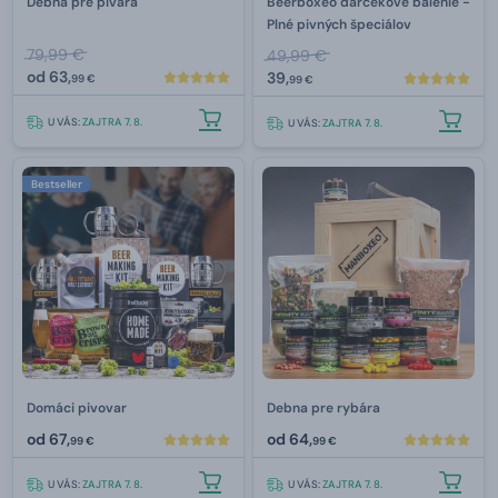
Debna pre pivára
Beerboxeo darčekové balenie -
Plné pivných špeciálov
79,99 €
49,99 €
od
63,
39,
99 €
99 €
U VÁS:
ZAJTRA 7. 8.
U VÁS:
ZAJTRA 7. 8.
Bestseller
Domáci pivovar
Debna pre rybára
od
67,
od
64,
99 €
99 €
U VÁS:
ZAJTRA 7. 8.
U VÁS:
ZAJTRA 7. 8.