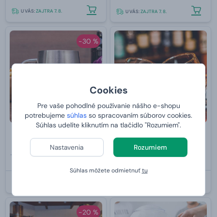
U VÁS:
ZAJTRA 7. 8.
U VÁS:
ZAJTRA 7. 8.
-30 %
Cookies
Pre vaše pohodlné používanie nášho e-shopu
potrebujeme
súhlas
so spracovaním súborov cookies.
Súhlas udelíte kliknutím na tlačidlo "Rozumiem".
Nerezový chladiaci polliter
Súprava hojdacích pohárov na
whisky Sagaform 6 ks
Nastavenia
Rozumiem
19,99 €
27,
od
13,
99 €
99 €
Súhlas môžete odmietnuť
tu
U VÁS:
ZAJTRA 7. 8.
U VÁS:
ZAJTRA 7. 8.
-20 %