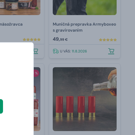
mäsožravca
Muničná prepravka Armyboxeo
s gravírovaním
49,
99 €
.8.2026
U VÁS:
11.8.2026
-20 %