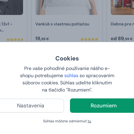
 13v1 -
Vankúš s vlastnou potlačou
Debna pre 
u
19,
od
89,
99 €
99 €
U VÁS:
11.8.2026
U VÁS:
11
Cookies
Pre vaše pohodlné používanie nášho e-
Bestseller
Bestseller
-20 %
shopu potrebujeme
súhlas
so spracovaním
súborov cookies. Súhlas udelíte kliknutím
na tlačidlo "Rozumiem".
Nastavenia
Rozumiem
Súhlas môžete odmietnuť
tu