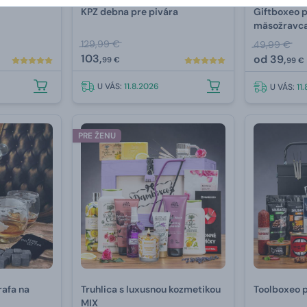
KPZ debna pre pivára
Giftboxeo p
mäsožravc
129,99 €
49,99 €
103,
od
39,
99 €
99 €
U VÁS:
11.8.2026
U VÁS:
11
PRE ŽENU
rafa na
Truhlica s luxusnou kozmetikou
Toolboxeo 
MIX