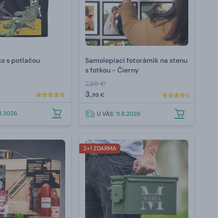
ko s potlačou
Samolepiaci fotorámik na stenu
s fotkou - Čierny
7,99 €
3,
99 €
.8.2026
U VÁS:
11.8.2026
2+1 ZDARMA