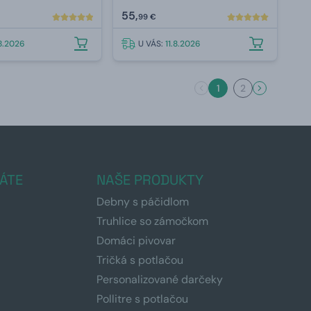
55,
99 €
.8.2026
U VÁS:
11.8.2026
1
2
ÁTE
NAŠE PRODUKTY
Debny s páčidlom
Truhlice so zámočkom
Domáci pivovar
Tričká s potlačou
Personalizované darčeky
Pollitre s potlačou