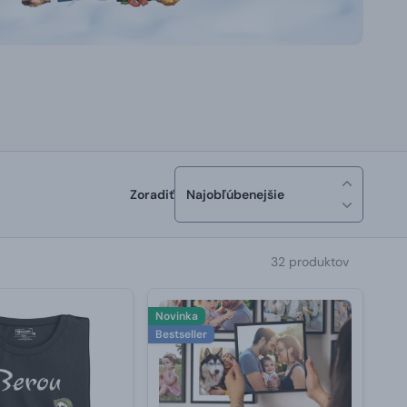
Zoradiť
Najobľúbenejšie
32 produktov
Novinka
Bestseller