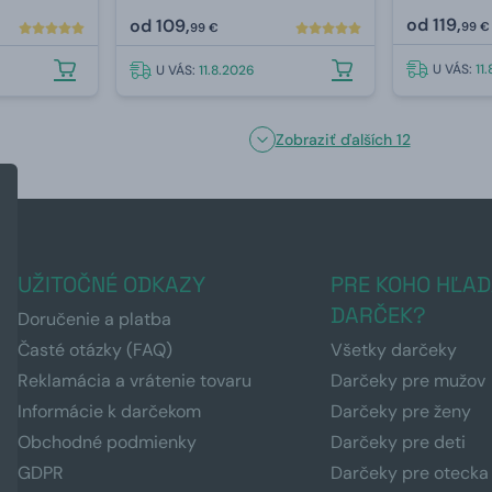
 ml
od
119,
od
109,
99 €
99 €
U VÁS:
11
U VÁS:
11.8.2026
Zobraziť ďalších 12
UŽITOČNÉ ODKAZY
PRE KOHO HĽAD
DARČEK?
Doručenie a platba
Časté otázky (FAQ)
Všetky darčeky
Reklamácia a vrátenie tovaru
Darčeky pre mužov
Informácie k darčekom
Darčeky pre ženy
Obchodné podmienky
Darčeky pre deti
GDPR
Darčeky pre otecka