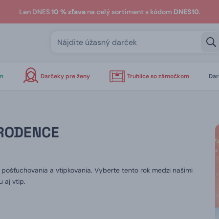
Len DNES
10 % zľava
na celý sortiment s kódom
DNES10
.
om
Darčeky pre ženy
Truhlice so zámočkom
Dar
RODENCE
pošťuchovania a vtipkovania. Vyberte tento rok medzi našimi
 aj vtip.