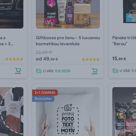
a s
Giftboxeo pre ženu - S luxusnou
Pánske trič
na + 3
kozmetikou levandule
"Berou"
55,99 €
15,
od
49,
99 €
99 €
U VÁS:
11
U VÁS:
11.8.2026
2+1 ZDARMA
Bestseller