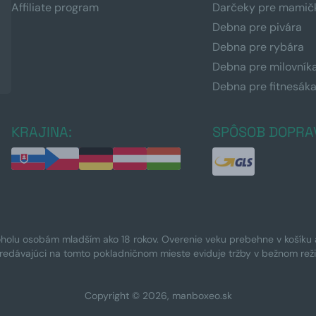
Affiliate program
Darčeky pre mamič
Debna pre pivára
Debna pre rybára
Debna pre milovník
Debna pre fitnesák
KRAJINA:
SPÔSOB DOPRA
oholu osobám mladším ako 18 rokov. Overenie veku prebehne v košíku a 
Predávajúci na tomto pokladničnom mieste eviduje tržby v bežnom rež
Copyright © 2026, manboxeo.sk