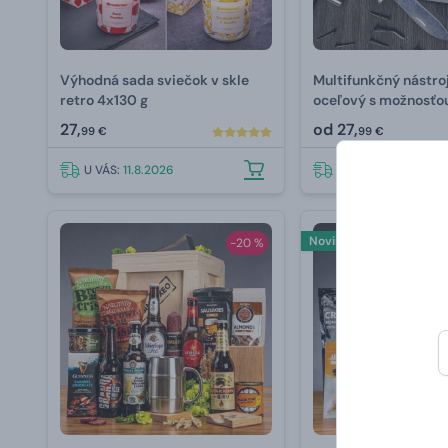
Výhodná sada sviečok v skle
Multifunkčný nástroj
retro 4x130 g
oceľový s možnosťo
gravírovania
27,
od
27,
99 €
99 €
U VÁS:
11.8.2026
U VÁS:
11.8.2026
Novinka
-20 %