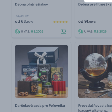
Debna plná ležiakov
Debna pre fitnesáka
79,99 €
od
63,
od
91,
99 €
99 €
U VÁS:
11.8.2026
U VÁS:
11.8.2026
Darčeková sada pre Poľovníka
Prevzdušňovacia ka
luxusný alkohol s