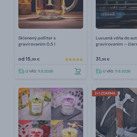
Sklenený polliter s
Luxusná vôňa do aut
gravírovaním 0,5 l
gravírovaním –⁠ čier
náplne
od
15,
31,
99 €
99 €
U VÁS:
11.8.2026
U VÁS:
11.8.2026
2+1 ZDARMA