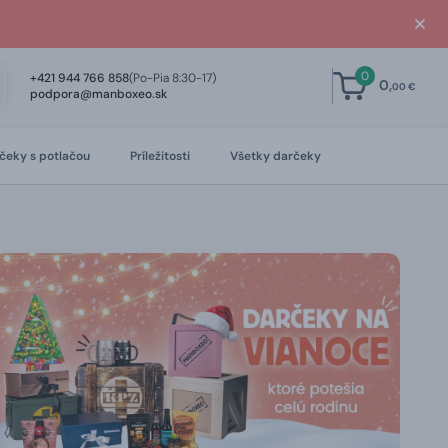
0
+421 944 766 858
(Po-Pia 8:30-17)
0,
00 €
podpora@manboxeo.sk
čeky s potlačou
Príležitosti
Všetky darčeky