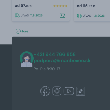
príslušenstvom 850
od
57,
od
65,
99 €
99 €
U VÁS:
11.8.2026
U VÁS:
11.8.2026
Hore
+421 944 766 858
podpora@manboxeo.sk
Po-Pia 8:30-17