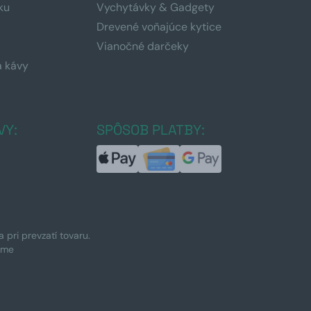
ku
Vychytávky & Gadgety
Drevené voňajúce kytice
Vianočné darčeky
a kávy
a
VY:
SPÔSOB PLATBY:
pri prevzatí tovaru.
ime