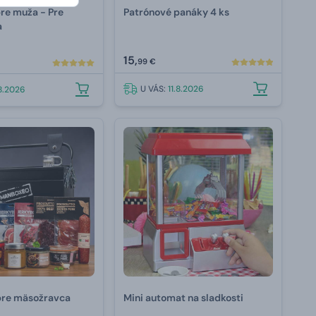
re muža - Pre
Patrónové panáky 4 ks
a
15,
99 €
U VÁS:
11.8.2026
.8.2026
pre mäsožravca
Mini automat na sladkosti