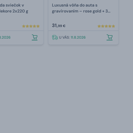
da sviečok v
Luxusná vôňa do auta s
ekore 2x220 g
gravírovaním –⁠ rose gold + 3
náplne
31,
99 €
.8.2026
U VÁS:
11.8.2026