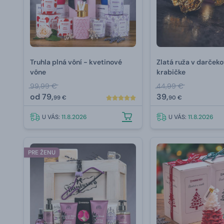
Truhla plná vôní - kvetinové
Zlatá ruža v darčeko
vône
krabičke
99,99 €
44,99 €
od
79,
39,
99 €
90 €
U VÁS:
11.8.2026
U VÁS:
11.8.2026
PRE ŽENU