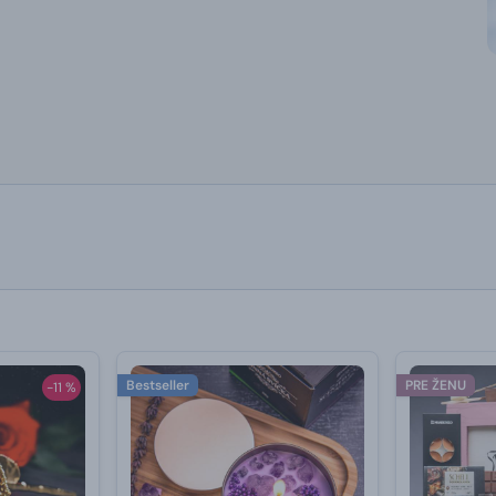
Bestseller
PRE ŽENU
-11 %