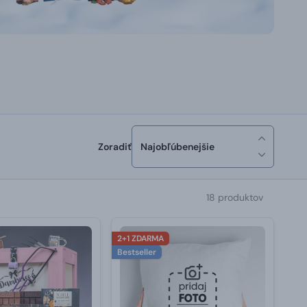
Zoradiť
Najobľúbenejšie
18 produktov
2+1 ZDARMA
Bestseller