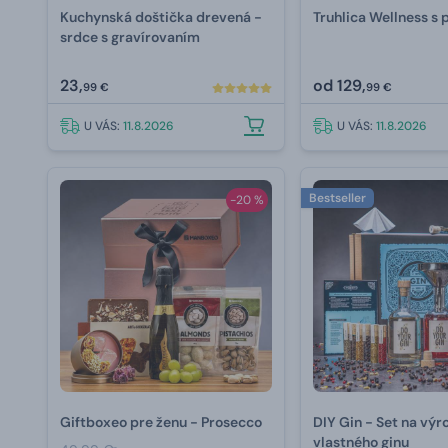
Kuchynská doštička drevená -
Truhlica Wellness s
srdce s gravírovaním
23,
od
129,
99 €
99 €
U VÁS:
11.8.2026
U VÁS:
11.8.2026
Bestseller
-20 %
Giftboxeo pre ženu - Prosecco
DIY Gin - Set na výr
vlastného ginu