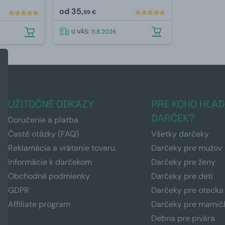
od
35,
99 €
U VÁS:
11.8.2026
UŽITOČNÉ ODKAZY
PRE KOHO HĽAD
DARČEK?
Doručenie a platba
Časté otázky (FAQ)
Všetky darčeky
Reklamácia a vrátenie tovaru
Darčeky pre mužov
Informácie k darčekom
Darčeky pre ženy
Obchodné podmienky
Darčeky pre deti
GDPR
Darčeky pre otecka
Affiliate program
Darčeky pre mamič
Debna pre pivára