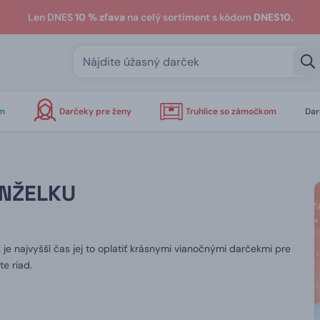
Len DNES
10 % zľava
na celý sortiment s kódom
DNES10
.
om
Darčeky pre ženy
Truhlice so zámočkom
Dar
ANŽELKU
k je najvyšší čas jej to oplatiť krásnymi vianočnými darčekmi pre
e riad.