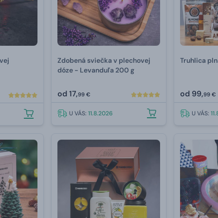
vej
Zdobená sviečka v plechovej
Truhlica pl
dóze - Levanduľa 200 g
od
17,
od
99,
99 €
99 €
U VÁS:
11.8.2026
U VÁS:
11