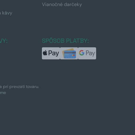
Vianočné darčeky
a kávy
a
VY:
SPÔSOB PLATBY:
pri prevzatí tovaru.
ime