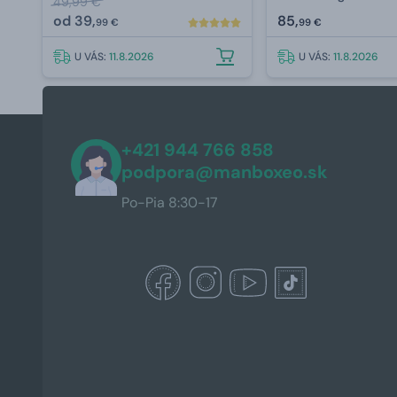
49,99 €
od
39,
85,
99 €
99 €
U VÁS:
11.8.2026
U VÁS:
11.8.2026
+421 944 766 858
podpora@manboxeo.sk
Po-Pia 8:30-17