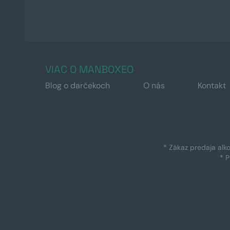
VIAC O MANBOXEO
Blog o darčekoch
O nás
Kontakt
* Zákaz predaja alk
* 