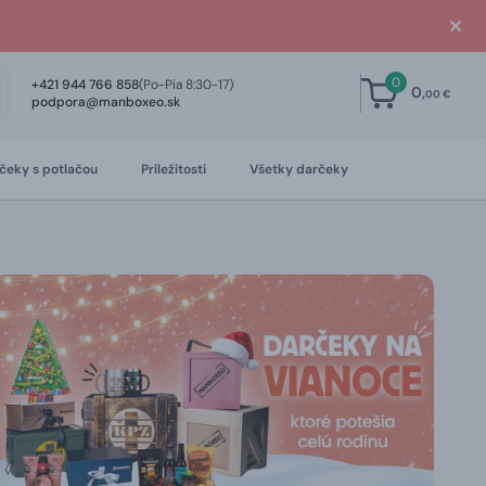
0
+421 944 766 858
(Po-Pia 8:30-17)
0,
00 €
podpora@manboxeo.sk
čeky s potlačou
Príležitosti
Všetky darčeky