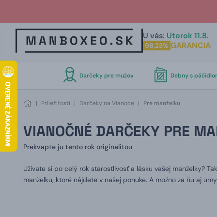
U vás:
Utorok 11.8.
GARANCIA
98,23%
Darčeky pre mužov
Debny s páčidl
|
Príležitosti
|
Darčeky na Vianoce
|
Pre manželku
VIANOČNÉ DARČEKY PRE M
Prekvapte ju tento rok originalitou
Užívate si po celý rok starostlivosť a lásku vašej manželky? Ta
manželku, ktoré nájdete v našej ponuke. A možno za ňu aj umyt