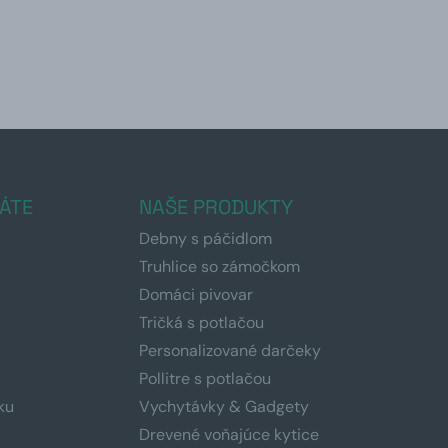
ÁTE
NAŠE PRODUKTY
Debny s páčidlom
Truhlice so zámočkom
Domáci pivovar
Tričká s potlačou
Personalizované darčeky
Pollitre s potlačou
ku
Vychytávky & Gadgety
Drevené voňajúce kytice