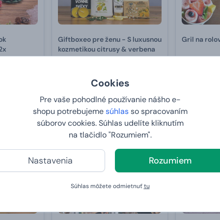
ok
Giftboxeo pre ženu - S luxusnou
Gril na rol
2x
kozmetikou citrusy & verbena
39,
od
55,
99 €
99 €
Cookies
U VÁS:
11
U VÁS:
11.8.2026
Pre vaše pohodlné používanie nášho e-
shopu potrebujeme
súhlas
so spracovaním
Novinka
súborov cookies. Súhlas udelíte kliknutím
Bestseller
na tlačidlo "Rozumiem".
Nastavenia
Rozumiem
Súhlas môžete odmietnuť
tu