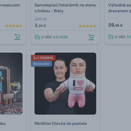
 proseccom
Samolepiaci fotorámik na stenu
Výhodná sa
s fotkou - Biely
drevenom d
7,99 €
39,
3,
99 €
99 €
U VÁS:
11
U VÁS:
11.8.2026
2+1 ZDARMA
Bestseller
obu
MiniKlon Dievča do postele