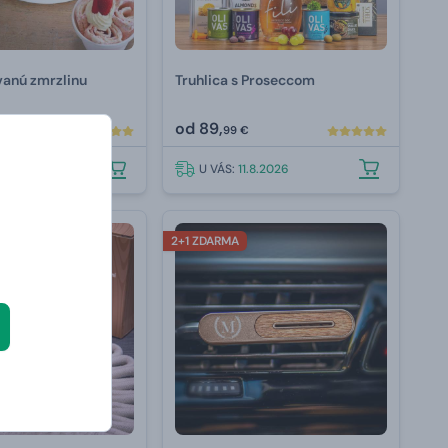
ovanú zmrzlinu
Truhlica s Proseccom
od
89,
99 €
.8.2026
U VÁS:
11.8.2026
2+1 ZDARMA