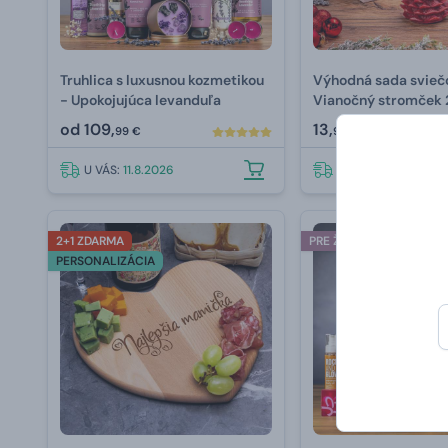
Truhlica s luxusnou kozmetikou
Výhodná sada svieč
- Upokojujúca levanduľa
Vianočný stromček 
od
109,
13,
99 €
99 €
U VÁS:
11.8.2026
U VÁS:
11.8.2026
2+1 ZDARMA
PRE ŽENU
PERSONALIZÁCIA