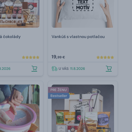
ná čokolády
Vankúš s vlastnou potlačou
19,
99 €
.8.2026
U VÁS:
11.8.2026
PRE ŽENU
Bestseller