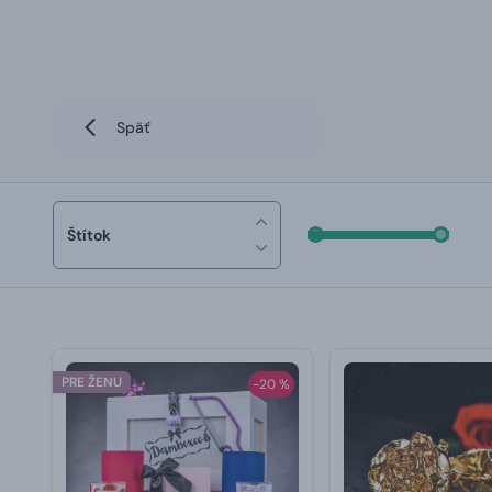
Späť
Štítok
PRE ŽENU
-20 %