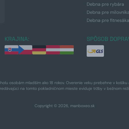
Debna pre rybára
Debna pre milovník
Debna pre fitnesák
KRAJINA:
SPÔSOB DOPRA
oholu osobám mladším ako 18 rokov. Overenie veku prebehne v košíku a 
Predávajúci na tomto pokladničnom mieste eviduje tržby v bežnom rež
Copyright © 2026, manboxeo.sk