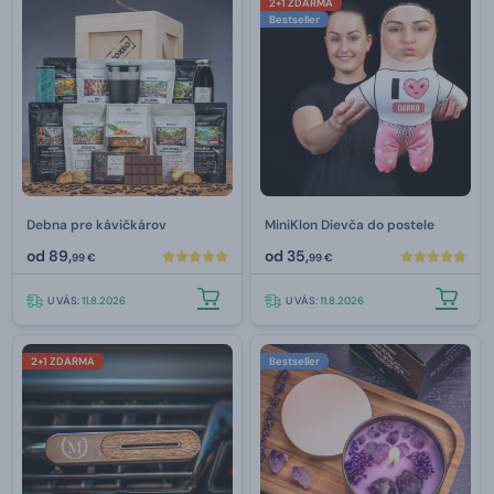
2+1 ZDARMA
Bestseller
Debna pre kávičkárov
MiniKlon Dievča do postele
od
89,
od
35,
99 €
99 €
U VÁS:
11.8.2026
U VÁS:
11.8.2026
2+1 ZDARMA
Bestseller