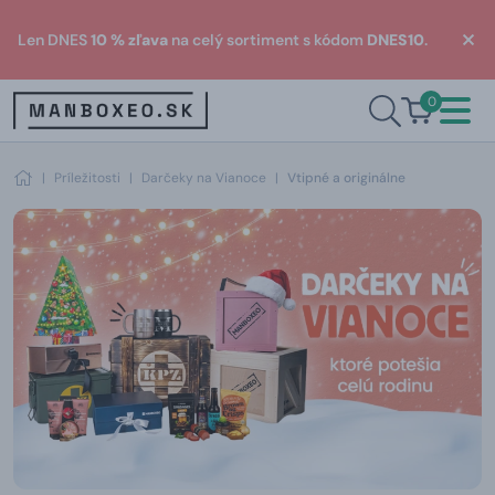
Len DNES
10 % zľava
na celý sortiment s kódom
DNES10
.
0
|
Príležitosti
|
Darčeky na Vianoce
|
Vtipné a originálne