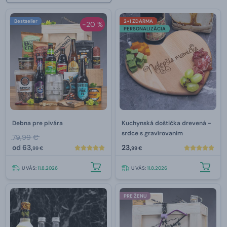
Bestseller
2+1 ZDARMA
-20 %
PERSONALIZÁCIA
Debna pre pivára
Kuchynská doštička drevená -
srdce s gravírovaním
79,99 €
od
63,
23,
99 €
99 €
U VÁS:
11.8.2026
U VÁS:
11.8.2026
PRE ŽENU