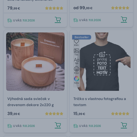
gravírovaním 800 ml
od
99,
79,
99 €
99 €
U VÁS:
11.8.2026
U VÁS:
11.8.2026
Bestseller
Výhodná sada sviečok v
Tričko s vlastnou fotografiou a
drevenom dekore 2x220 g
textom
39,
15,
99 €
99 €
U VÁS:
11.8.2026
U VÁS:
11.8.2026