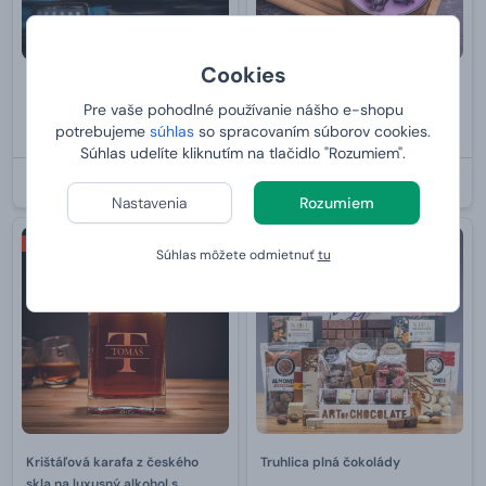
Cookies
Luxusná vôňa do auta s
Zdobená sviečka v plechovej
Pre vaše pohodlné používanie nášho e-shopu
gravírovaním –⁠ rose gold + 3
dóze - Levanduľa 200 g
potrebujeme
súhlas
so spracovaním súborov cookies.
náplne
31,
od
17,
99 €
99 €
Súhlas udelíte kliknutím na tlačidlo "Rozumiem".
U VÁS:
11.8.2026
U VÁS:
11.8.2026
Nastavenia
Rozumiem
2+1 ZDARMA
PRE ŽENU
Súhlas môžete odmietnuť
tu
Krištáľová karafa z českého
Truhlica plná čokolády
skla na luxusný alkohol s