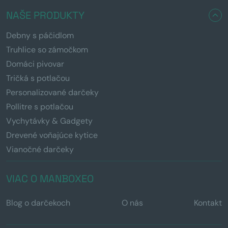
NAŠE PRODUKTY
Debny s páčidlom
Truhlice so zámočkom
Domáci pivovar
Tričká s potlačou
Personalizované darčeky
Pollitre s potlačou
Vychytávky & Gadgety
Drevené voňajúce kytice
Vianočné darčeky
VIAC O MANBOXEO
Blog o darčekoch
O nás
Kontakt