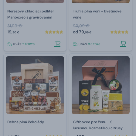
Nerezový chladiaci polliter
Truhla plná vôní - kvetinové
Manboxeo s gravírovaním
vône
31,99 €
99,99 €
19,
od
79,
90 €
99 €
U VÁS:
11.8.2026
U VÁS:
11.8.2026
Debna plná čokolády
Giftboxeo pre ženu - S
luxusnou kozmetikou citrusy &
verbena