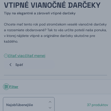
VTIPNÉ VIANOČNÉ DARČEKY
Tipy na elegantné a zároveň vtipné darčeky
Chcete mať tento rok pod stromčekom veselé vianočné darčeky
a rozosmiate obdarované? Tak to vás určite poteší naša ponuka,
v ktorej nájdete vtipné a originálne darčeky skutočne pre
každého.
čítať viac
čítať menej
Späť
Filter
Najobľúbenejšie
37 produktov