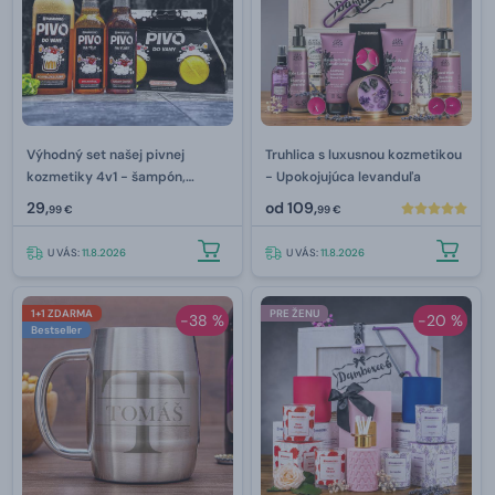
Výhodný set našej pivnej
Truhlica s luxusnou kozmetikou
kozmetiky 4v1 - šampón,
- Upokojujúca levanduľa
sprchový gél, pena a šumivé
29,
od
109,
99 €
99 €
bomby
U VÁS:
11.8.2026
U VÁS:
11.8.2026
1+1 ZDARMA
PRE ŽENU
-38 %
-20 %
Bestseller