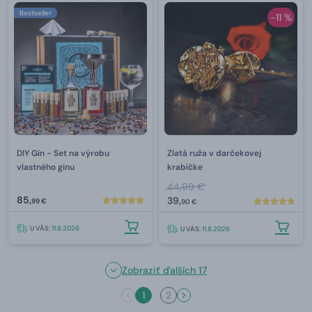
Bestseller
-11 %
DIY Gin - Set na výrobu
Zlatá ruža v darčekovej
vlastného ginu
krabičke
44,99 €
85,
39,
99 €
90 €
U VÁS:
11.8.2026
U VÁS:
11.8.2026
Zobraziť ďalších 17
1
2