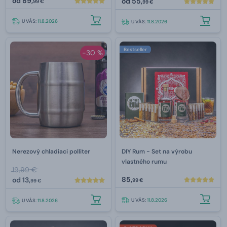
od
89,
od
55,
99 €
99 €
U VÁS:
11.8.2026
U VÁS:
11.8.2026
Bestseller
-30 %
Nerezový chladiaci polliter
DIY Rum - Set na výrobu
vlastného rumu
19,99 €
85,
od
13,
99 €
99 €
U VÁS:
11.8.2026
U VÁS:
11.8.2026