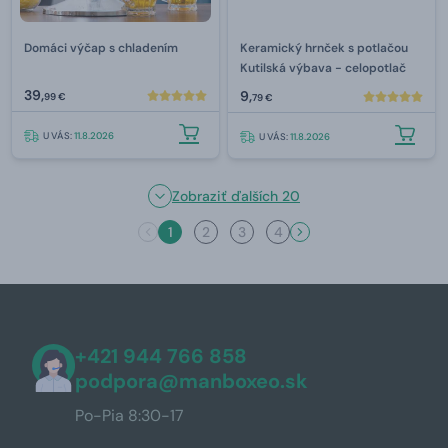
Domáci výčap s chladením
Keramický hrnček s potlačou
Kutilská výbava - celopotlač
39,
9,
99 €
79 €
U VÁS:
11.8.2026
U VÁS:
11.8.2026
Zobraziť ďalších 20
1
2
3
4
+421 944 766 858
podpora@manboxeo.sk
Po-Pia 8:30-17