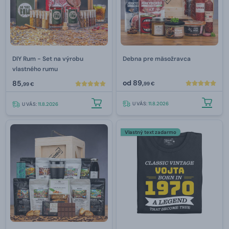
DIY Rum - Set na výrobu
Debna pre mäsožravca
vlastného rumu
od
89,
85,
99 €
99 €
U VÁS:
11.8.2026
U VÁS:
11.8.2026
Vlastný text zadarmo