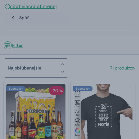
čítať viac
čítať menej
Späť
Filter
Najobľúbenejšie
71 produktov
Bestseller
Bestseller
-20 %