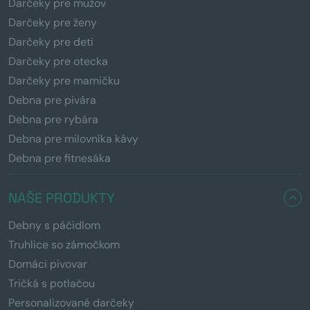
Darčeky pre mužov
Darčeky pre ženy
Darčeky pre deti
Darčeky pre otecka
Darčeky pre mamičku
Debna pre pivára
Debna pre rybára
Debna pre milovníka kávy
Debna pre fitnesáka
NAŠE PRODUKTY
Debny s páčidlom
Truhlice so zámočkom
Domáci pivovar
Tričká s potlačou
Personalizované darčeky