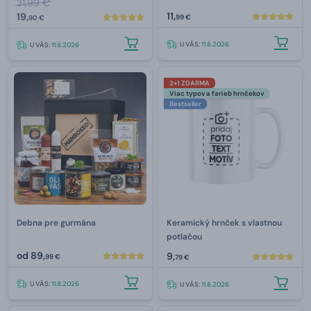
31,99 €
11,
19,
99 €
90 €
U VÁS:
11.8.2026
U VÁS:
11.8.2026
2+1 ZDARMA
Viac typov a farieb hrnčekov
Bestseller
Debna pre gurmána
Keramický hrnček s vlastnou
potlačou
od
89,
9,
99 €
79 €
U VÁS:
11.8.2026
U VÁS:
11.8.2026