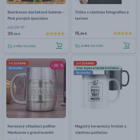
Beerboxeo darčekové balenie -
Tričko s vlastnou fotografiou a
Plné pivných špeciálov
textom
49,99 €
15,
39,
99 €
99 €
U VÁS:
11.8.2026
U VÁS:
11.8.2026
1+1 ZDARMA
2+1 ZDARMA
-38 %
Bestseller
Viac typov a farieb hrnčekov
Bestseller
Nerezový chladiaci polliter
Magický keramický hrnček s
Manboxeo s gravírovaním
vlastnou potlačou