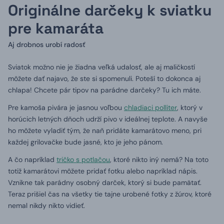
Originálne darčeky k sviatku
pre kamaráta
Aj drobnos urobí radosť
Sviatok možno nie je žiadna veľká udalosť, ale aj maličkostí
môžete dať najavo, že ste si spomenuli. Poteší to dokonca aj
chlapa! Chcete pár tipov na parádne darčeky? Tu ich máte.
Pre kamoša pivára je jasnou voľbou
chladiaci polliter
, ktorý v
horúcich letných dňoch udrží pivo v ideálnej teplote. A navyše
ho môžete vyladiť tým, že naň pridáte kamarátovo meno, pri
každej grilovačke bude jasné, kto je jeho pánom.
A čo napríklad
tričko s potlačou
, ktoré nikto iný nemá? Na toto
totiž kamarátovi môžete pridať fotku alebo napríklad nápis.
Vznikne tak parádny osobný darček, ktorý si bude pamätať.
Teraz prišiel čas na všetky tie tajne urobené fotky z žúrov, ktoré
nemal nikdy nikto vidieť.