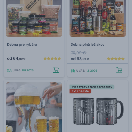
Debna pre rybára
Debna plná ležiakov
79,99 €
od
64,
od
63,
99 €
99 €
U VÁS:
11.8.2026
U VÁS:
11.8.2026
Viac typov a farieb hrnčekov
2+1 ZDARMA