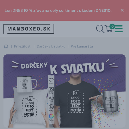
Len DNES
10 % zľava
na celý sortiment s kódom
DNES10
.
0
|
Príležitosti
|
Darčeky k sviatku
|
Pre kamaráta