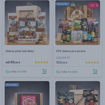
Bestseller
-20 %
Debna plná čokolády
KPZ debna pre pivára
129,99 €
od
89,
103,
99 €
99 €
U VÁS:
11.8.2026
U VÁS:
11.8.2026
Bestseller