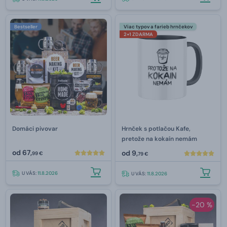
Bestseller
Viac typov a farieb hrnčekov
2+1 ZDARMA
Domáci pivovar
Hrnček s potlačou Kafe,
pretože na kokaín nemám
od
67,
od
9,
99 €
79 €
U VÁS:
11.8.2026
U VÁS:
11.8.2026
-20 %