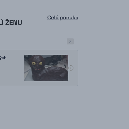
Celá ponuka
Ú ŽENU
ých