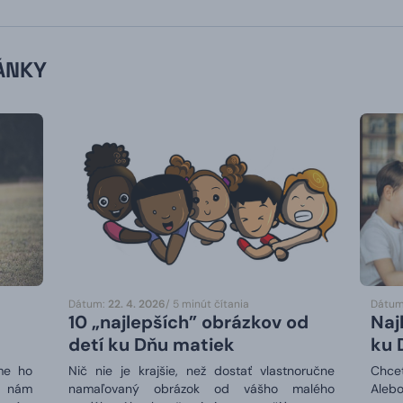
ÁNKY
Dátum:
22. 4. 2026
/ 5 minút čítania
Dátum
10 „najlepších” obrázkov od
Naj
detí ku Dňu matiek
ku 
me ho
Nič nie je krajšie, než dostať vlastnoručne
Chcet
e nám
namaľovaný obrázok od vášho malého
Aleb