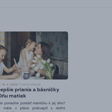
:
14. 4. 2026
/ 7 minút čítania
lepšie priania a básničky
Dňu matiek
e poriadne potešiť mamičku k jej dňu?
o máte v pláne prekvapiť s deťmi