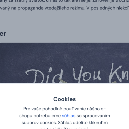
ý za štátny sviatok, u nás to tak ale nie je. Zároveň je troc
žívaný na propagande vtedajšieho režimu. V posledných nieko
er
Cookies
Pre vaše pohodlné používanie nášho e-
shopu potrebujeme
súhlas
so spracovaním
súborov cookies. Súhlas udelíte kliknutím