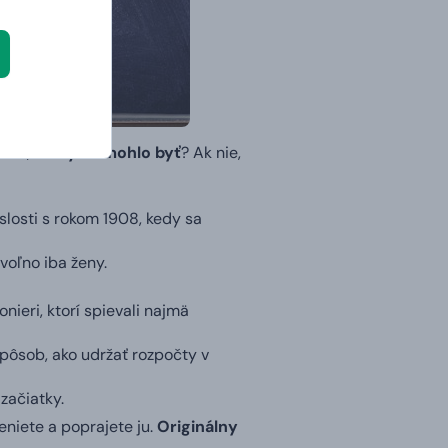
 vás,
čo by to mohlo byť
? Ak nie,
slosti s rokom 1908, kedy sa
voľno iba ženy.
.
nieri, ktorí spievali najmä
spôsob, ako udržať rozpočty v
začiatky.
eniete a poprajete ju.
Originálny