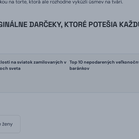
ou na torte, ktorá ale rozhodne vykúzli úsmev na tvári.
GINÁLNE DARČEKY, KTORÉ POTEŠIA KAŽD
losti na sviatok zamilovaných v
Top 10 nepodarených veľkonočn
och sveta
baránkov
e ženy