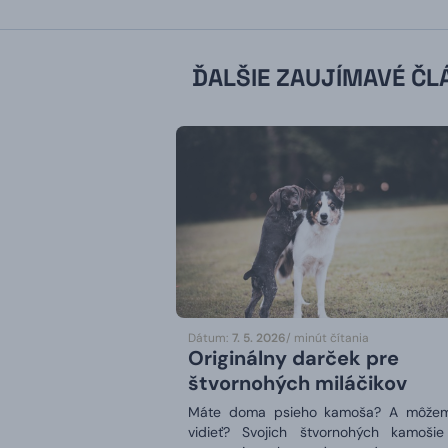
ĎALŠIE ZAUJÍMAVÉ ČL
Dátum:
7. 5. 2026
/ minút čítania
Originálny darček pre
štvornohých miláčikov
Máte doma psieho kamoša? A môže
vidieť? Svojich štvornohých kamoši