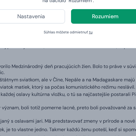
na tlačidlo "Rozumiem".
Nastavenia
Rozumiem
Súhlas môžete odmietnuť
tu
aj pár zaujímavostí, ktoré ste o ňom možno nevedeli, napadá
rilo Medzinárodný deň pracujúcich žien. Bolo to práve v súvi
íc.
štátnym sviatkom, ale v Číne, Nepále a na Madagaskare majú 
iatok matiek, ktorý sa počas komunistického režimu neslávil
ždej oslavy kultúrna vložku, o tú sa najčastejšie postarali Pio
ý význam, boli totiž pomerne lacné, preto boli považované za 
janý s oslavami jari. Má predstavovať zmeny v prírode a nové 
, je to vlastne jedno. Takmer každú ženu poteší, keď si spom