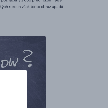
hu poznačený z dôb pred rokom 1989,
ľkých rokoch však tento obraz upadá