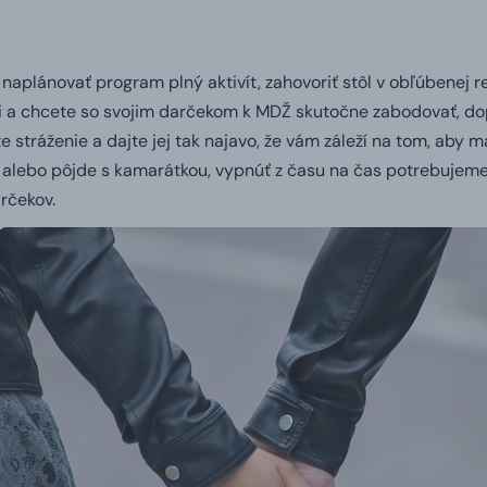
naplánovať program plný aktivít, zahovoriť stôl v obľúbenej re
i a chcete so svojim darčekom k MDŽ skutočne zabodovať, dop
 stráženie a dajte jej tak najavo, že vám záleží na tom, aby ma
e, alebo pôjde s kamarátkou, vypnúť z času na čas potrebujeme
rčekov.