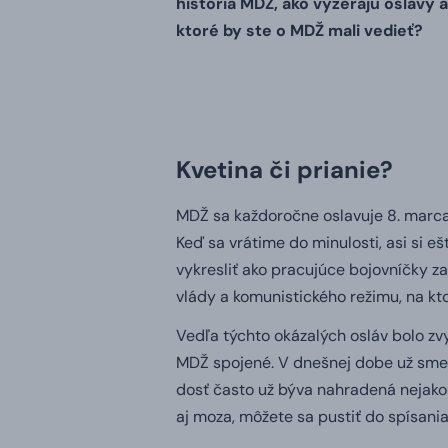
história MDŽ, ako vyzerajú oslavy a
ktoré by ste o MDŽ mali vedieť?
Kvetina či prianie?
MDŽ sa každoročne oslavuje 8. marca 
Keď sa vrátime do minulosti, asi si e
vykresliť ako pracujúce bojovníčky z
vlády a komunistického režimu, na kt
Vedľa týchto okázalých osláv bolo zv
MDŽ spojené. V dnešnej dobe už sme a
dosť často už býva nahradená nejak
aj moza, môžete sa pustiť do spísani