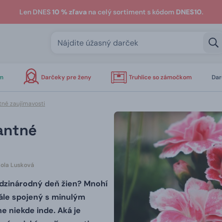
Len DNES
10 % zľava
na celý sortiment s kódom
DNES10
.
om
Darčeky pre ženy
Truhlice so zámočkom
Dar
tné zaujímavosti
antné
kola Lusková
edzinárodný deň žien?
Mnohí
ále spojený s minulým
ne niekde inde.
Aká je