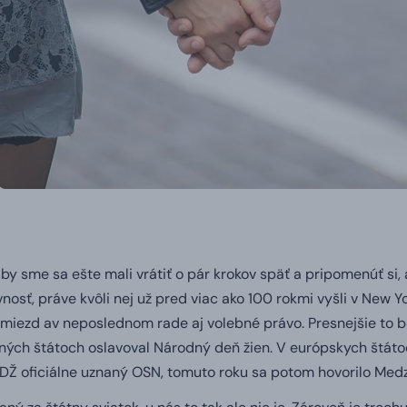
by sme sa ešte mali vrátiť o pár krokov späť a pripomenúť si, 
nosť, práve kvôli nej už pred viac ako 100 rokmi vyšli v New Yo
miezd av neposlednom rade aj volebné právo. Presnejšie to b
ých štátoch oslavoval Národný deň žien. V európskych štátoc
DŽ oficiálne uznaný OSN, tomuto roku sa potom hovorilo Medz