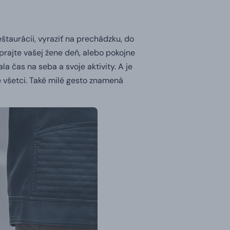
štaurácii, vyraziť na prechádzku, do
rajte vašej žene deň, alebo pokojne
la čas na seba a svoje aktivity.
A je
 všetci.
Také milé gesto znamená