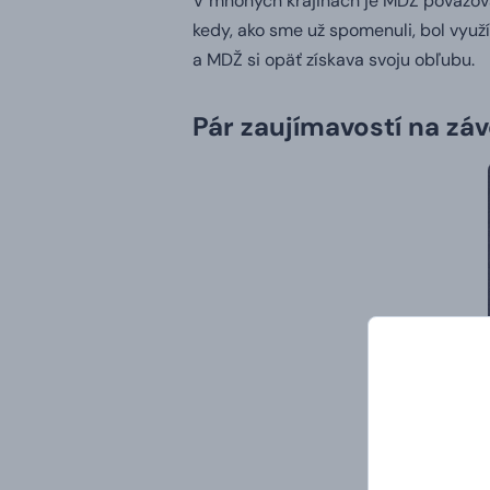
V mnohých krajinách je MDŽ považovan
kedy, ako sme už spomenuli, bol vyu
a MDŽ si opäť získava svoju obľubu.
Pár zaujímavostí na záv