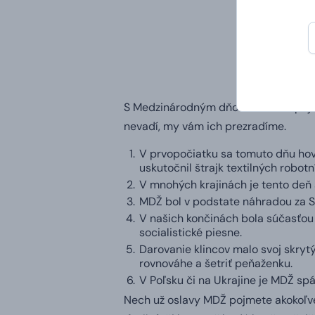
S Medzinárodným dňom žien sa spája 
nevadí, my vám ich prezradíme.
V prvopočiatku sa tomuto dňu hovo
uskutočnil štrajk textilných robotn
V mnohých krajinách je tento deň 
MDŽ bol v podstate náhradou za Sv
V našich končinách bola súčasťou ka
socialistické piesne.
Darovanie klincov malo svoj skryt
rovnováhe a šetriť peňaženku.
V Poľsku či na Ukrajine je MDŽ spá
Nech už oslavy MDŽ pojmete akokoľvek