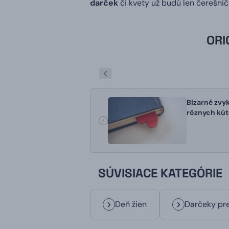
darček
či kvety už budú len čerešničk
ORI
Bizarné zvyk
rôznych kút
SÚVISIACE KATEGÓRIE
Deň žien
Darčeky pr