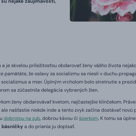
 sú nejaké zaujímavosti,
a je skvelou príležitosťou obdarovať ženy vášho života nejako
šte pamätáte, že oslavy za socializmu sa niesli v duchu propag
a socializmus a mier. Úplným vrcholom bolo stretnutie s prez
orom sa zúčastnila delegácia vybraných žien.
ykom ženy obdarovávať kvetom, najčastejšie klinčekom. Práve
le našťastie niekde inde a tento zvyk začína dostávať novú po
ou
dobrotou na zub
, dobrou kávou či
šperkom
. K tomu sa úplne
a
básničky
a do priania ju dopísať.