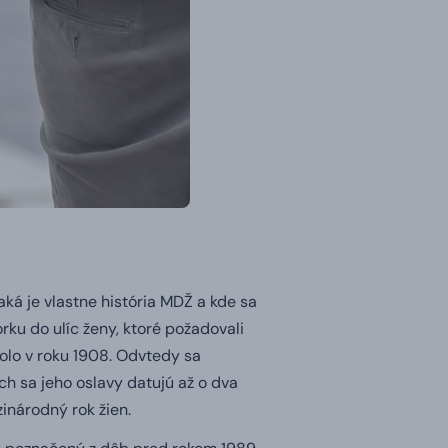
aká je vlastne história MDŽ a kde sa
rku do ulíc ženy, ktoré požadovali
olo v roku 1908. Odvtedy sa
h sa jeho oslavy datujú až o dva
inárodný rok žien.