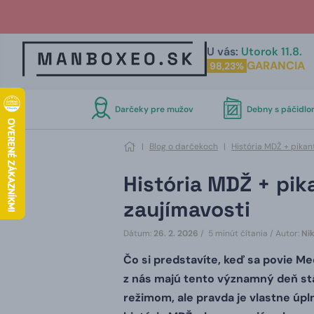
U vás:
Utorok 11.8.
GARANCIA
98,23%
Darčeky pre mužov
Debny s páčidl
|
Blog o darčekoch
|
História MDŽ + pikan
História MDŽ + pik
zaujímavosti
Dátum:
26. 2. 2026
/ 5 minút čítania /
Autor:
Ni
Čo si predstavíte, keď sa povie M
z nás majú tento významný deň st
režimom, ale pravda je vlastne úpl