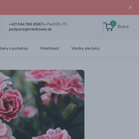
0
+421 944 766 858
(Po-Pia 8:30-17)
0,
00 €
podpora@manboxeo.sk
čeky s potlačou
Príležitosti
Všetky darčeky