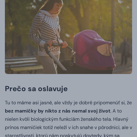
Prečo sa oslavuje
Tu to máme asi jasné, ale vždy je dobré pripomenúť si, že
bez mamičky by nikto z nás nemal svoj život
. A to
nielen kvôli biologickým funkciám ženského tela. Hlavný
prínos mamičiek totiž neleží v ich snahe v pôrodnici, ale v
starostlivosti, ktorú nám poskytujú dovtedy, kým sa