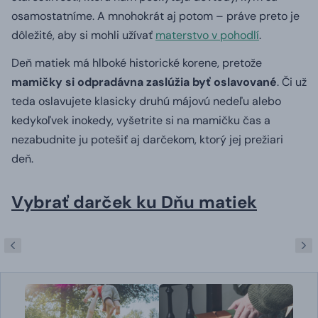
osamostatníme. A mnohokrát aj potom – práve preto je
dôležité, aby si mohli užívať
materstvo v pohodlí
.
Deň matiek má hlboké historické korene, pretože
mamičky si odpradávna zaslúžia byť oslavované
. Či už
teda oslavujete klasicky druhú májovú nedeľu alebo
kedykoľvek inokedy, vyšetrite si na mamičku čas a
nezabudnite ju potešiť aj darčekom, ktorý jej prežiari
deň.
Vybrať darček ku Dňu matiek