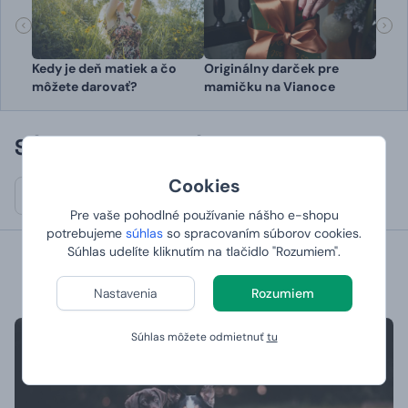
Kedy je deň matiek a čo
Originálny darček pre
môžete darovať?
mamičku na Vianoce
SÚVISIACE KATEGÓRIE
Cookies
Deň matiek
Pre vaše pohodlné používanie nášho e-shopu
potrebujeme
súhlas
so spracovaním súborov cookies.
Súhlas udelíte kliknutím na tlačidlo "Rozumiem".
ĎALŠIE ZAUJÍMAVÉ ČLÁNKY
Nastavenia
Rozumiem
Súhlas môžete odmietnuť
tu