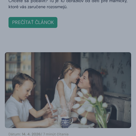
Chcete sa pobaviť? Tu je 10 obrázkov od detí pre mamičky,
ktoré vás zaručene rozosmejú.
PREČÍTAŤ ČLÁNOK
Dátum:
14. 4. 2026
/ 7 minút čítania