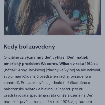
Kedy bol zavedený
Oficiálne za
významný deň vyhlásil Deň matiek
americký prezident Woodrow Wilson v roku 1914
, na
„nátlak“ Anny Jarvisovej (žiadny veľký boj sa ale nekonal,
svoju mamičku majú predsa len radi aj prezidenti a
senátori). Pre Jarvisovú sa jednalo tiež čiastočne o
náboženský sviatok a hlavnou súčasťou pre ňu
predstavovala špeciálna svätá omša slúžená na Deň
matiek – prvá sa konala už v roku 1908 v jej rodnom