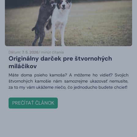
Dátum:
7. 5. 2026
/ minút čítania
Originálny darček pre štvornohých
miláčikov
Máte doma psieho kamoša? A môžeme ho vidieť? Svojich
štvornohých kamošie nám samozrejme ukazovať nemusíte,
za to my vám ukážeme niečo, čo jednoducho budete chcieť!
PREČÍTAŤ ČLÁNOK