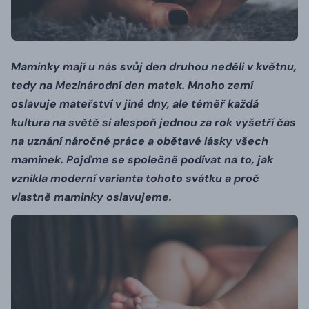
Maminky mají u nás svůj den druhou neděli v květnu,
tedy na Mezinárodní den matek. Mnoho zemí
oslavuje mateřství v jiné dny, ale téměř každá
kultura na světě si alespoň jednou za rok vyšetří čas
na uznání náročné práce a obětavé lásky všech
maminek. Pojďme se společně podívat na to, jak
vznikla moderní varianta tohoto svátku a proč
vlastně maminky oslavujeme.