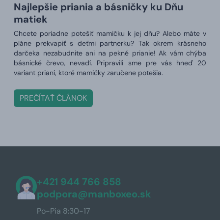
Najlepšie priania a básničky ku Dňu
matiek
Chcete poriadne potešiť mamičku k jej dňu? Alebo máte v
pláne prekvapiť s deťmi partnerku? Tak okrem krásneho
darčeka nezabudnite ani na pekné prianie! Ak vám chýba
básnické črevo, nevadí. Pripravili sme pre vás hneď 20
variant prianí, ktoré mamičky zaručene potešia.
PREČÍTAŤ ČLÁNOK
+421 944 766 858
podpora@manboxeo.sk
Po-Pia 8:30-17