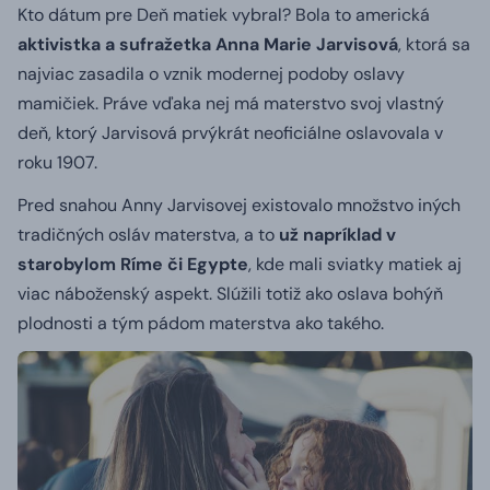
Kto dátum pre Deň matiek vybral? Bola to americká
aktivistka a sufražetka Anna Marie Jarvisová
, ktorá sa
najviac zasadila o vznik modernej podoby oslavy
mamičiek. Práve vďaka nej má materstvo svoj vlastný
deň, ktorý Jarvisová prvýkrát neoficiálne oslavovala v
roku 1907.
Pred snahou Anny Jarvisovej existovalo množstvo iných
tradičných osláv materstva, a to
už napríklad v
starobylom Ríme či Egypte
, kde mali sviatky matiek aj
viac náboženský aspekt. Slúžili totiž ako oslava bohýň
plodnosti a tým pádom materstva ako takého.