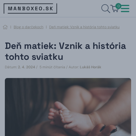
0
|
Blog o darčekoch
|
Deň matiek: Vznik a história tohto sviatku
Deň matiek: Vznik a história
tohto sviatku
Dátum:
2. 4. 2024
/ 5 minút čítania /
Autor:
Lukáš Horák