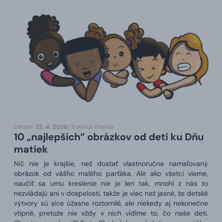
Dátum:
22. 4. 2026
/ 5 minút čítania
10 „najlepších” obrázkov od detí ku Dňu
matiek
Nič nie je krajšie, než dostať vlastnoručne namaľovaný
obrázok od vášho malého parťáka. Ale ako všetci vieme,
naučiť sa umu kreslenie nie je len tak, mnohí z nás to
nezvládajú ani v dospelosti, takže je viac než jasné, že detské
výtvory sú síce úžasne roztomilé, ale niekedy aj nekonečne
vtipné, pretože nie vždy v nich vidíme to, čo naše deti.