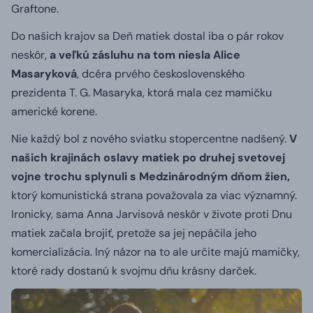
Graftone.
Do našich krajov sa Deň matiek dostal iba o pár rokov
neskôr,
a veľkú zásluhu na tom niesla Alice
Masaryková
, dcéra prvého československého
prezidenta T. G. Masaryka, ktorá mala cez mamičku
americké korene.
Nie každý bol z nového sviatku stopercentne nadšený.
V
našich krajinách oslavy matiek po druhej svetovej
vojne trochu splynuli s Medzinárodným dňom žien,
ktorý komunistická strana považovala za viac významný.
Ironicky, sama Anna Jarvisová neskôr v živote proti Dnu
matiek začala brojiť, pretože sa jej nepáčila jeho
komercializácia. Iný názor na to ale určite majú mamičky,
ktoré rady dostanú k svojmu dňu krásny darček.