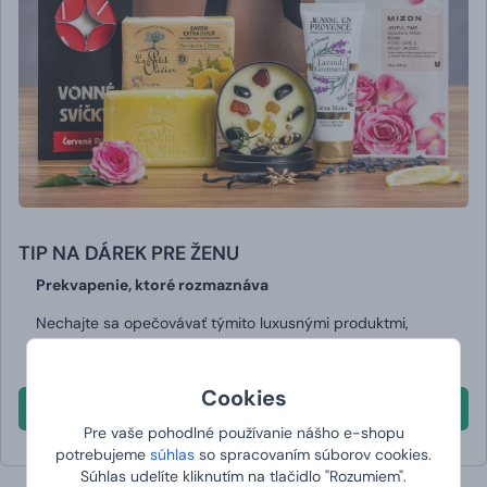
TIP NA DÁREK PRE ŽENU
Prekvapenie, ktoré rozmaznáva
Nechajte sa opečovávať týmito luxusnými produktmi,
zapáľte si sviečku a doprajte si chvíľu pohody a pokoja.
Cookies
Pozrieť
Pre vaše pohodlné používanie nášho e-shopu
potrebujeme
súhlas
so spracovaním súborov cookies.
Súhlas udelíte kliknutím na tlačidlo "Rozumiem".