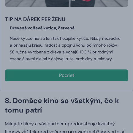
TIP NA DÁREK PER ŽENU
Drevená voňavá kytica, červená
Naše kytice nie sú len tak hocijaké kytice. Nikdy nezvädnú
a prinášajú krásu, radosť a opojnú vôňu po mnoho rokov.
Sú ručne vyrobené z dreva a voňajú 100 % prírodnými
esenciálnymi olejmi z čajovej ruže, orchidey a mimozy.
Pozrieť
8. Domáce kino so všetkým, čo k
tomu patrí
Milujete filmy a váš partner uprednostňuje kvalitný
filmový zážitok pred večerou pri sviečkach? Vytvorte si