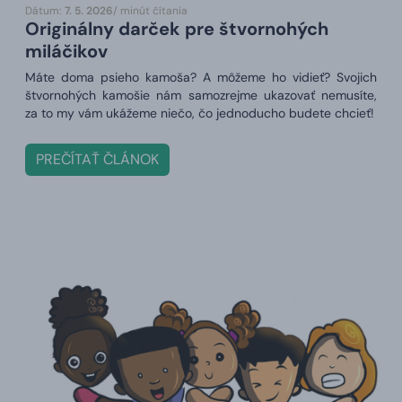
Dátum:
7. 5. 2026
/ minút čítania
Originálny darček pre štvornohých
miláčikov
Máte doma psieho kamoša? A môžeme ho vidieť? Svojich
štvornohých kamošie nám samozrejme ukazovať nemusíte,
za to my vám ukážeme niečo, čo jednoducho budete chcieť!
PREČÍTAŤ ČLÁNOK