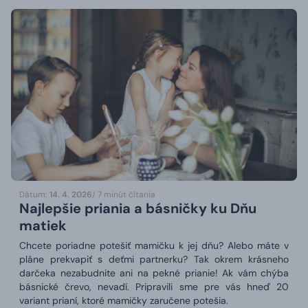
Dátum:
14. 4. 2026
/ 7 minút čítania
Najlepšie priania a básničky ku Dňu
matiek
Chcete poriadne potešiť mamičku k jej dňu? Alebo máte v
pláne prekvapiť s deťmi partnerku? Tak okrem krásneho
darčeka nezabudnite ani na pekné prianie! Ak vám chýba
básnické črevo, nevadí. Pripravili sme pre vás hneď 20
variant prianí, ktoré mamičky zaručene potešia.