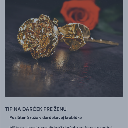
TIP NA DARČEK PRE ŽENU
Pozlátená ruža v darčekovej krabičke
Môže existovať romantickejší darček pre ženu ako nežná