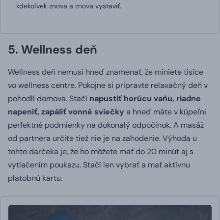
kdekoľvek znova a znova vystaviť.
5. Wellness deň
Wellness deň nemusí hneď znamenať, že miniete tisíce
vo wellness centre.
Pokojne si pripravte relaxačný deň v
pohodlí domova.
Stačí
napustiť horúcu vaňu, riadne
napeniť, zapáliť vonné sviečky
a hneď máte v kúpeľni
perfektné podmienky na dokonalý odpočinok.
A masáž
od partnera určite tiež nie je na zahodenie.
Výhoda u
tohto darčeka je, že ho môžete mať do 20 minút aj s
vytlačením poukazu.
Stačí len vybrať a mať aktívnu
platobnú kartu.