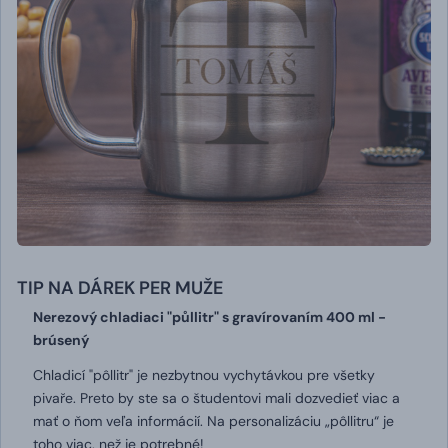
TIP NA DÁREK PER MUŽE
Nerezový chladiaci "půllitr" s gravírovaním 400 ml -
brúsený
Chladicí "pôllitr" je nezbytnou vychytávkou pre všetky
pivaře.
Preto by ste sa o študentovi mali dozvedieť viac a
mať o ňom veľa informácií.
Na personalizáciu „pôllitru“ je
toho viac, než je potrebné!