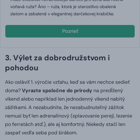
voňavá ruža?
Áno – ruža, ktorá je starostlivo obalená
zlatom a zabalená v elegantnej darčekovej krabičke.
Pozrieť
3. Výlet za dobrodružstvom i
pohodou
Ako osláviť 1. výročie vzťahu, keď sa vám nechce sedieť
doma?
Vyrazte spoločne do prírody
na predĺžený
víkend alebo napríklad len jednodenný víkend nabitý
zážitkami.
A nezabudnite, že nezabudnuteľný zážitok
nemusí byť len adrenalínový (splavovanie perejí, lezenie
po ferratách atď.), ale aj komfortný.
Niekedy stačí len
zaspať vedľa seba pod širákom.