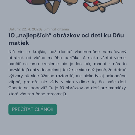
Dátum:
22. 4. 2026
/ 5 minút čítania
10 „najlepších” obrázkov od detí ku Dňu
matiek
Nič nie je krajšie, než dostať vlastnoručne namaľovaný
obrázok od vášho malého parťáka. Ale ako všetci vieme,
naučiť sa umu kreslenie nie je len tak, mnohí z nás to
nezvládajú ani v dospelosti, takže je viac než jasné, že detské
výtvory sú síce úžasne roztomilé, ale niekedy aj nekonečne
vtipné, pretože nie vždy v nich vidíme to, čo naše deti.
Chcete sa pobaviť? Tu je 10 obrázkov od detí pre mamičky,
ktoré vás zaručene rozosmejú.
PREČÍTAŤ ČLÁNOK