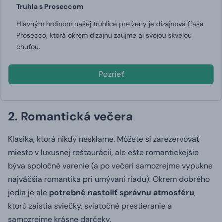
Truhla s Proseccom
Hlavným hrdinom našej truhlice pre ženy je dizajnová fľaša
Prosecco, ktorá okrem dizajnu zaujme aj svojou skvelou
chuťou.
Pozrieť
2. Romantická večera
Klasika, ktorá nikdy nesklame.
Môžete si zarezervovať
miesto v luxusnej reštaurácii, ale ešte romantickejšie
býva spoločné varenie (a po večeri samozrejme vypukne
najväčšia romantika pri umývaní riadu).
Okrem dobrého
jedla je ale
potrebné nastoliť správnu atmosféru
,
ktorú zaistia sviečky, sviatočné prestieranie a
samozrejme krásne darčeky.