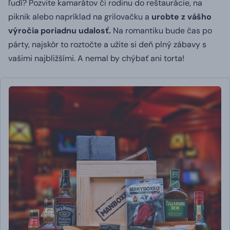
ľudí?
Pozvite kamarátov či rodinu do reštaurácie, na
piknik alebo napríklad na grilovačku a
urobte z vášho
výročia poriadnu udalosť.
Na romantiku bude čas po
párty, najskôr to roztočte a užite si deň plný zábavy s
vašimi najbližšími.
A nemal by chýbať ani torta!