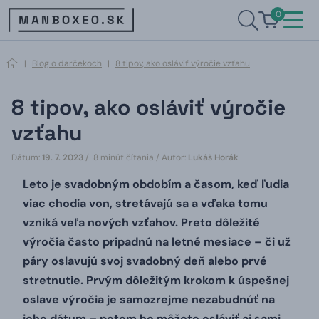
0
|
Blog o darčekoch
|
8 tipov, ako osláviť výročie vzťahu
8 tipov, ako osláviť výročie
vzťahu
Dátum:
19. 7. 2023
/ 8 minút čítania /
Autor:
Lukáš Horák
Leto je svadobným obdobím a časom, keď ľudia
viac chodia von, stretávajú sa a vďaka tomu
vzniká veľa nových vzťahov.
Preto dôležité
výročia často pripadnú na letné mesiace – či už
páry oslavujú svoj svadobný deň alebo prvé
stretnutie.
Prvým dôležitým krokom k úspešnej
oslave výročia je samozrejme nezabudnúť na
jeho dátum – potom ho môžete osláviť aj sami