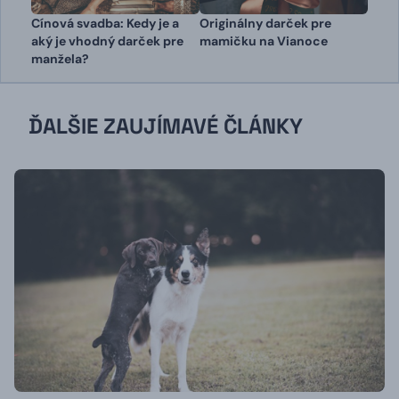
Cínová svadba: Kedy je a
Originálny darček pre
aký je vhodný darček pre
mamičku na Vianoce
manžela?
ĎALŠIE ZAUJÍMAVÉ ČLÁNKY