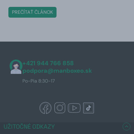
PREČÍTAŤ ČLÁNOK
+421 944 766 858
podpora@manboxeo.sk
Po-Pia 8:30-17
UŽITOČNÉ ODKAZY