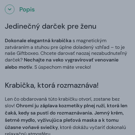
Popis
Jedinečný darček pre ženu
Dokonale elegantná krabička
s magnetickým
zatváraním a stuhou pre úplne doladený vzhľad – to je
naše Giftboxeo. Chcete darovať naozaj nezabudnuteľný
darček?
Nechajte na veko vygravírovať venovanie
alebo motív
. S úspechom máte vrecko!
Krabička, ktorá rozmaznáva!
Len čo obdarovaná túto krabičku otvorí, zostane bez
slov!
Ohromí ju záplava kozmetiky plnej ruží, ktorá len
čaká, kedy sa pustí do rozmaznávania. Jemný krém,
šetrné mydlo, vyživujúca pleťová maska a k tomu
úžasne voňavé sviečky
, ktoré dokážu vyčariť dokonalú
relaxačnú atmosféru.