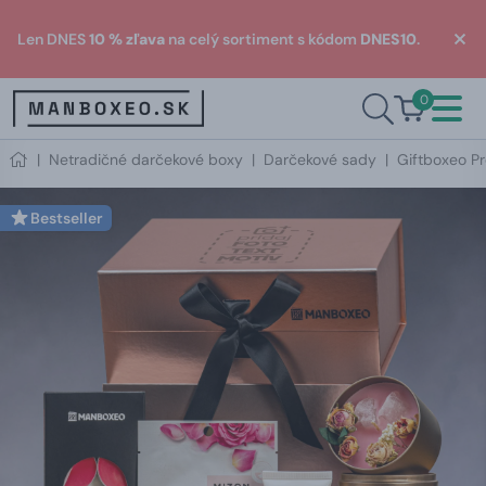
Len DNES
10 % zľava
na celý sortiment s kódom
DNES10
.
0
|
Netradičné darčekové boxy
|
Darčekové sady
|
Giftboxeo P
Bestseller