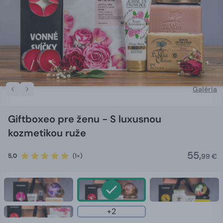
Galéria
Giftboxeo pre ženu - S luxusnou
kozmetikou ruže
55,
5,0
(1×)
99 €
+2