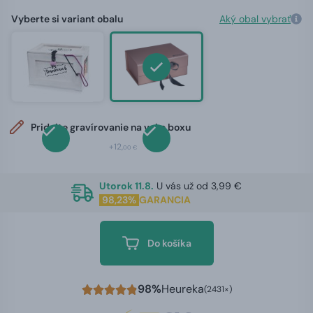
Vyberte si variant obalu
Aký obal vybrať
Pridajte gravírovanie na veko boxu
+12,
00 €
Utorok 11.8.
U vás už od 3,99 €
98,23%
GARANCIA
Do košíka
98%
Heureka
(2431×)