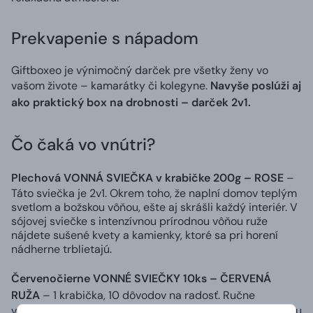
Prekvapenie s nápadom
Giftboxeo je výnimočný darček pre všetky ženy vo
vašom živote – kamarátky či kolegyne.
Navyše poslúži aj
ako praktický box na drobnosti – darček 2v1.
Čo čaká vo vnútri?
Plechová VONNÁ SVIEČKA v krabičke 200g – ROSE
–
Táto sviečka je 2v1. Okrem toho, že naplní domov teplým
svetlom a božskou vôňou, ešte aj skrášli každý interiér. V
sójovej sviečke s intenzívnou prírodnou vôňou ruže
nájdete sušené kvety a kamienky, ktoré sa pri horení
nádherne trblietajú.
Červenočierne VONNÉ SVIEČKY 10ks – ČERVENÁ
RUŽA
– 1 krabička, 10 dôvodov na radosť. Ručne
vyrábané sójové čajové sviečky si vás získajú intenzívnou