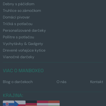
Debny s páčidlom
Truhlice so zámočkom
Domáci pivovar
Tričká s potlačou
Personalizované darčeky
Pollitre s potlačou
Vychytávky & Gadgety
Drevené voňajúce kytice
Vianočné darčeky
VIAC O MANBOXEO
Blog o darčekoch
O nás
Kontakt
KRAJINA: