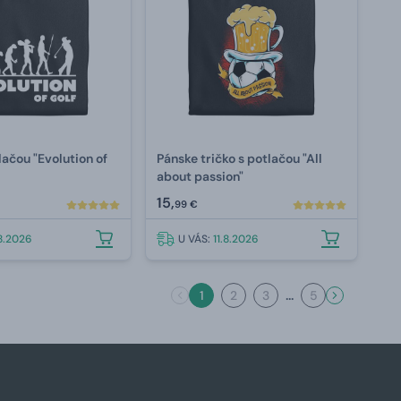
lačou "Evolution of
Pánske tričko s potlačou "All
about passion"
15,
99 €
.8.2026
U VÁS:
11.8.2026
...
1
2
3
5