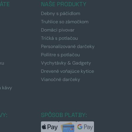
ÁTE
NAŠE PRODUKTY
Debny s páčidlom
Truhlice so zámočkom
Domáci pivovar
Tričká s potlačou
Personalizované darčeky
Pollitre s potlačou
ku
Vychytávky & Gadgety
Drevené voňajúce kytice
Vianočné darčeky
a kávy
a
VY:
SPÔSOB PLATBY: