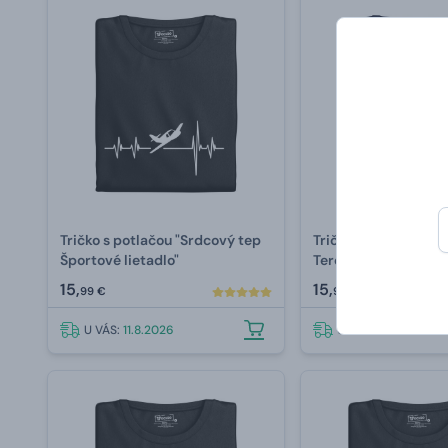
Tričko s potlačou "Srdcový tep
Tričko s potlačou "S
Športové lietadlo"
Terénna motorka"
15,
15,
99 €
99 €
U VÁS:
11.8.2026
U VÁS:
11.8.2026