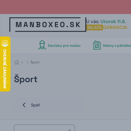
U vás:
Utorok 11.8.
GARANCIA
98,32%
Darčeky pre mužov
Debny s páčidl
|
|
Šport
Šport
Späť