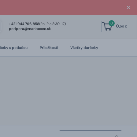
0
+421 944 766 858
(Po-Pia 8:30-17)
0,
00 €
podpora@manboxeo.sk
čeky s potlačou
Príležitosti
Všetky darčeky