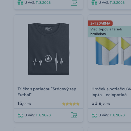
U VÁS:
11.8.2026
U VÁS:
11.8.2026
2+1 ZDARMA
Viac typov a farieb
hrnčekov
Tričko s potlačou "Srdcový tep
Hrnček s potlačou V
Futbal"
lopta - celopotlač
15,
od
9,
99 €
79 €
U VÁS:
11.8.2026
U VÁS:
11.8.2026