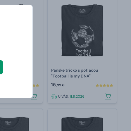
ko s potlačou
Pánske tričko s potlačou
of Hockey"
"Football is my DNA"
15,
99 €
.8.2026
U VÁS:
11.8.2026