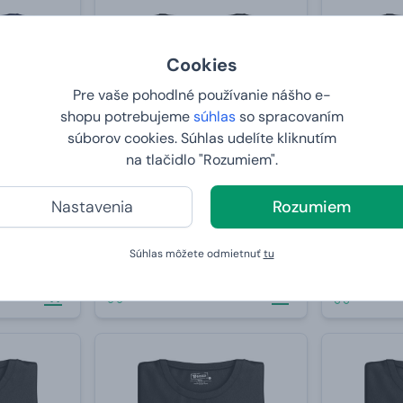
Cookies
Pre vaše pohodlné používanie nášho e-
shopu potrebujeme
súhlas
so spracovaním
súborov cookies. Súhlas udelíte kliknutím
na tlačidlo "Rozumiem".
Nastavenia
Rozumiem
rdcový tep
Tričko s potlačou "Wilson"
Pánske trič
"Evolution 
Súhlas môžete odmietnuť
tu
15,
15,
99 €
99 €
U VÁS:
11.8.2026
U VÁS:
11