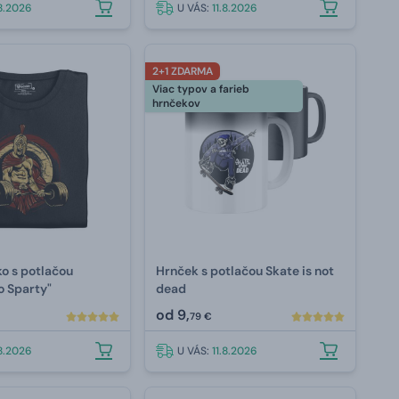
.8.2026
U VÁS:
11.8.2026
2+1 ZDARMA
Viac typov a farieb
hrnčekov
ko s potlačou
Hrnček s potlačou Skate is not
o Sparty"
dead
od
9,
79 €
.8.2026
U VÁS:
11.8.2026