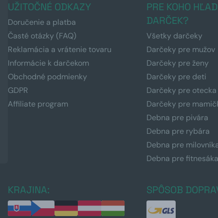
UŽITOČNÉ ODKAZY
PRE KOHO HĽAD
DARČEK?
Doručenie a platba
Časté otázky (FAQ)
Všetky darčeky
Reklamácia a vrátenie tovaru
Darčeky pre mužov
Informácie k darčekom
Darčeky pre ženy
Obchodné podmienky
Darčeky pre deti
GDPR
Darčeky pre otecka
Affiliate program
Darčeky pre mamič
Debna pre pivára
Debna pre rybára
Debna pre milovník
Debna pre fitnesák
KRAJINA:
SPÔSOB DOPRA