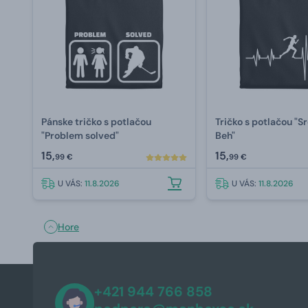
Pánske tričko s potlačou
Tričko s potlačou "S
"Problem solved"
Beh"
15,
15,
99 €
99 €
U VÁS:
11.8.2026
U VÁS:
11.8.2026
Hore
+421 944 766 858