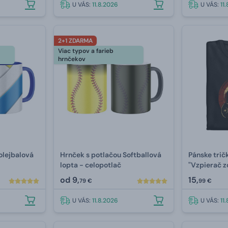
U VÁS:
11.8.2026
U VÁS:
11
2+1 ZDARMA
Viac typov a farieb
hrnčekov
olejbalová
Hrnček s potlačou Softballová
Pánske trič
lopta - celopotlač
"Vzpierač z
od
9,
15,
79 €
99 €
U VÁS:
11.8.2026
U VÁS:
11