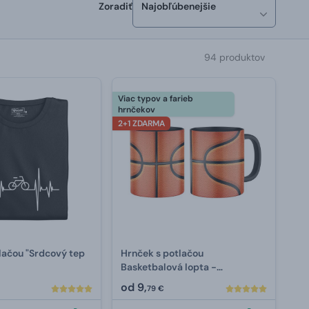
Zoradiť
Najobľúbenejšie
94 produktov
Viac typov a farieb
hrnčekov
2+1 ZDARMA
tlačou "Srdcový tep
Hrnček s potlačou
Basketbalová lopta -
celopotlač
od
9,
79 €