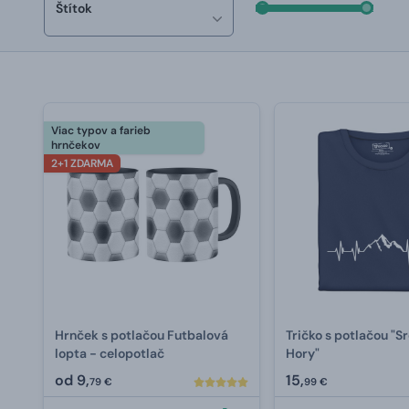
Štítok
Viac typov a farieb
hrnčekov
2+1 ZDARMA
Hrnček s potlačou Futbalová
Tričko s potlačou "S
lopta - celopotlač
Hory"
od
9,
15,
79 €
99 €