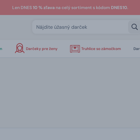
Len DNES
10 % zľava
na celý sortiment s kódom
DNES10
.
om
Darčeky pre ženy
Truhlice so zámočkom
Dar