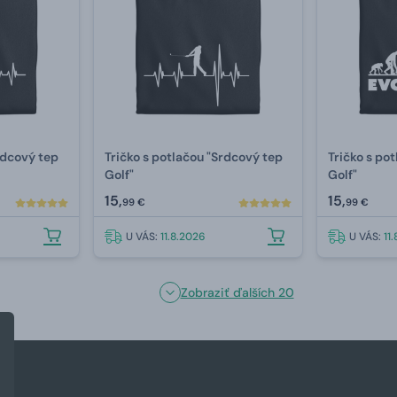
rdcový tep
Tričko s potlačou "Srdcový tep
Tričko s pot
Golf"
Golf"
15,
15,
99 €
99 €
U VÁS:
11.8.2026
U VÁS:
11
Zobraziť ďalších 20