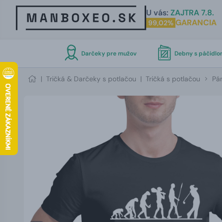
U vás:
ZAJTRA 7.8.
GARANCIA
99,02%
Darčeky pre mužov
Debny s páčidl
|
Tričká & Darčeky s potlačou
|
Tričká s potlačou
Pán