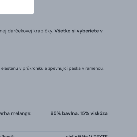
nej darčekovej krabičky.
Všetko si vyberiete v
 elastanu v průkrčníku a zpevňující páska v ramenou.
farba melange:
85% bavlna, 15% viskóza
ľkostí:
viď nižšie V TEXTE