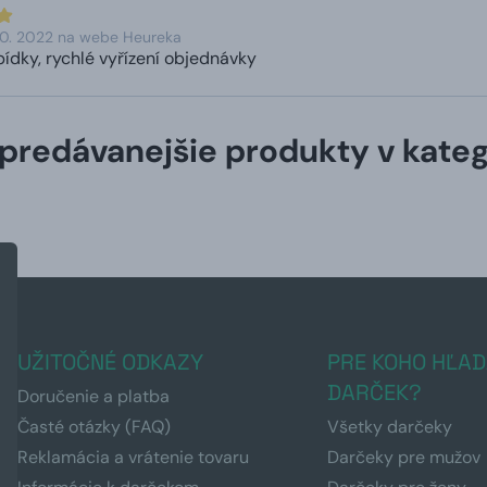
10. 2022 na webe Heureka
ídky, rychlé vyřízení objednávky
predávanejšie produkty v kateg
UŽITOČNÉ ODKAZY
PRE KOHO HĽAD
DARČEK?
Doručenie a platba
Časté otázky (FAQ)
Všetky darčeky
Reklamácia a vrátenie tovaru
Darčeky pre mužov