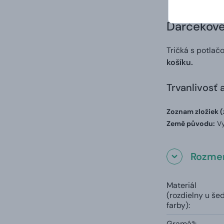
Darčekové 
Tričká s potlač
košíku.
Trvanlivosť 
Zoznam zložiek (
Země původu:
Vy
Rozmer
Materiál
(rozdielny u še
farby):
Gramáž: