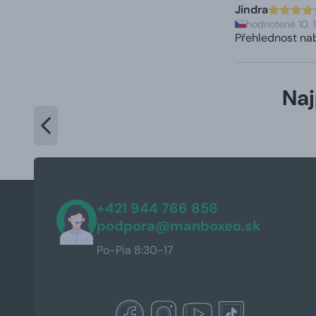
Jindra
hodnotené 10. 
Přehlednost nab
Naj
+421 944 766 858
podpora@manboxeo.sk
Po-Pia 8:30-17