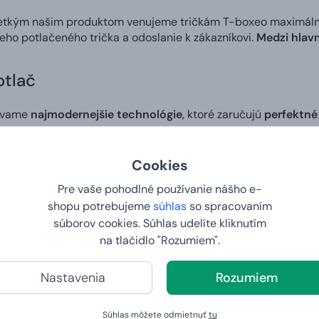
etkým našim produktom venujeme tričkám T-boxeo maximálnu s
neho potlačeného trička a odoslanie k zákazníkovi.
Medzi hlavn
otlač
ívame
najmodernejšie technológie
, ktoré zaručujú
perfektné
álych farbách
. Použité farby sú
zdravotne nezávadné
.
Cookies
zajn
Pre vaše pohodlné používanie nášho e-
shopu potrebujeme
súhlas
so spracovaním
si v našom editore
môžete vytvoriť vlastný dizajn
na tričko a
súborov cookies. Súhlas udelíte kliknutím
č
zaručuje, že
motív na tričku bude presnou kópiou obrázku, 
na tlačidlo "Rozumiem".
e. Ideálny spôsob, ako niekomu pripraviť skutočne osobitý darč
Nastavenia
Rozumiem
 do 2. dňa
šej vlastnej potlače. Vy nám zadáte tričko vašich snov a na d
Súhlas môžete odmietnuť
tu