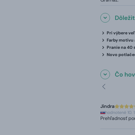
Dôleži
Pri výbere ve
Farby motívu a
Pranie na 40 
Novo potlačen
Čo hovo
Jindra
hodnotené 10. 
Prehľadnosť po