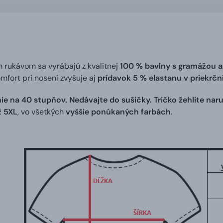
m rukávom sa vyrábajú z kvalitnej
100 % bavlny s gramážou a
omfort pri nosení zvyšuje aj
prídavok 5 % elastanu v priekrč
ie na 40 stupňov. Nedávajte do sušičky. Tričko žehlite naru
ž 5XL
, vo všetkých
vyššie ponúkaných farbách
.