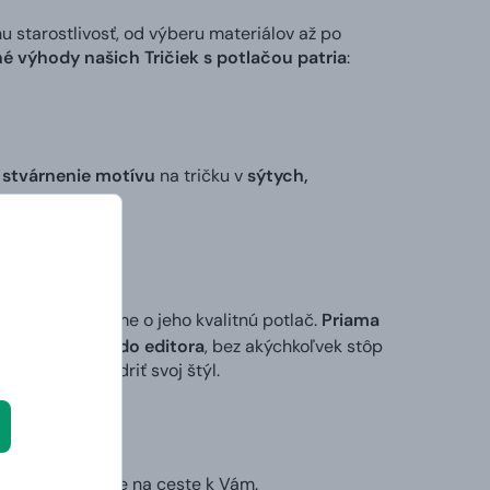
tarostlivosť, od výberu materiálov až po
é výhody našich Tričiek s potlačou patria
:
 stvárnenie motívu
na tričku v
sýtych,
 my sa postaráme o jeho kvalitnú potlač.
Priama
ktorý vložíte do editora
, bez akýchkoľvek stôp
ek alebo vyjadriť svoj štýl.
ruhý deň už bude na ceste k Vám.