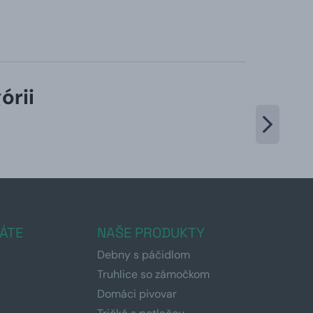
órii
ÁTE
NAŠE PRODUKTY
Debny s páčidlom
Truhlice so zámočkom
Domáci pivovar