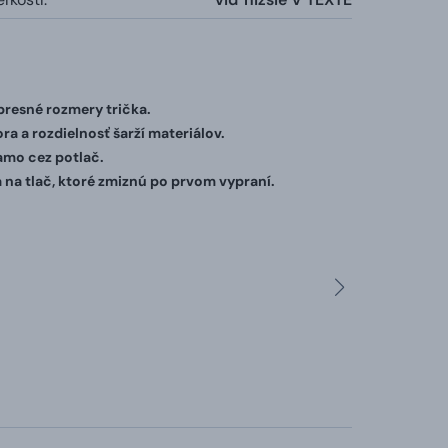
 presné rozmery trička.
ra a rozdielnosť šarží materiálov.
iamo cez potlač.
 na tlač, ktoré zmiznú po prvom vypraní.