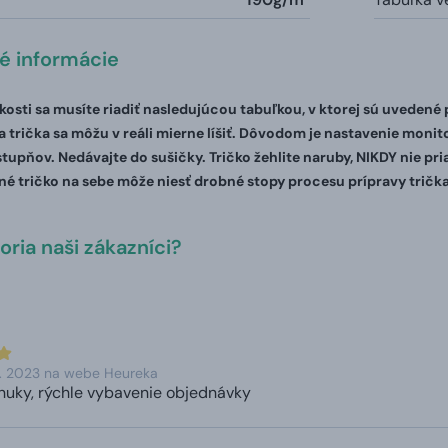
té informácie
ľkosti sa musíte riadiť nasledujúcou tabuľkou, v ktorej sú uvedené
 trička sa môžu v reáli mierne líšiť. Dôvodom je nastavenie monito
stupňov. Nedávajte do sušičky. Tričko žehlite naruby, NIKDY nie pr
é tričko na sebe môže niesť drobné stopy procesu prípravy trička
ria naši zákazníci?
1. 2023 na webe Heureka
nuky, rýchle vybavenie objednávky