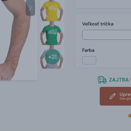
Veľkosť trička
Farba
+21
ZAJTRA
Upra
Darujt