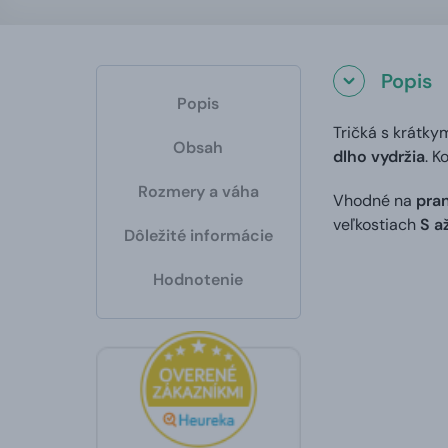
Popis
Popis
Tričká s krátky
Obsah
dlho vydržia
. K
Rozmery a váha
Vhodné na
pran
veľkostiach
S a
Dôležité informácie
Hodnotenie