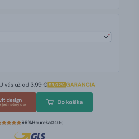
*
U vás už od 3,99 €
GARANCIA
99,02%
viť design
Do košíka
e jedinečný dar
98%
Heureka
(2431×)