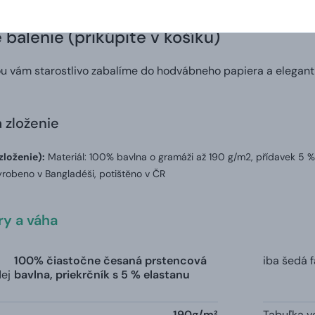
balenie (prikúpite v košíku)
ou vám starostlivo zabalíme do hodvábneho papiera a elegant
a zloženie
zloženie):
Materiál: 100% bavlna o gramáži až 190 g/m2, přídavek 5 %
robeno v Bangladéši, potištěno v ČR
y a váha
100% čiastočne česaná prstencová
iba šedá 
dej
bavlna, priekrčník s 5 % elastanu
190g/m²
Tabuľka ve