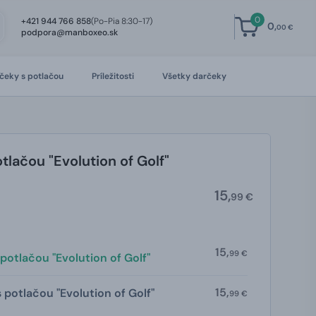
0
+421 944 766 858
(Po-Pia 8:30-17)
0,
00 €
podpora@manboxeo.sk
čeky s potlačou
Príležitosti
Všetky darčeky
tlačou "Evolution of Golf"
15,
99 €
15,
99 €
 potlačou "Evolution of Golf"
15,
 potlačou "Evolution of Golf"
99 €