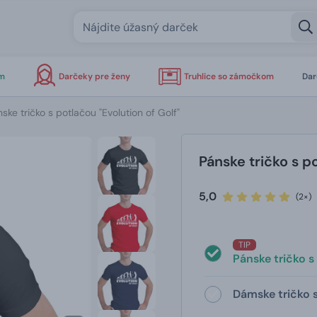
om
Darčeky pre ženy
Truhlice so zámočkom
Dar
ske tričko s potlačou "Evolution of Golf"
Pánske tričko s po
5,0
(2×)
TIP
Pánske tričko s
Dámske tričko s