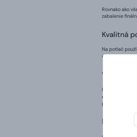
Rovnako ako vš
zabalenie finál
Kvalitná p
Na potlač použ
výrazných a st
Vlastný di
Ľahko a rýchlo 
digitálna potla
po procese tlač
Doručenie
A to vrátane va