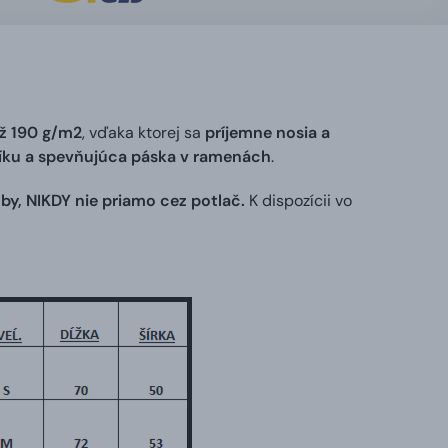
ž 190 g/m2
, vďaka ktorej sa
príjemne nosia a
níku a spevňujúca páska v ramenách
.
by, NIKDY nie priamo cez potlač.
K dispozícii vo