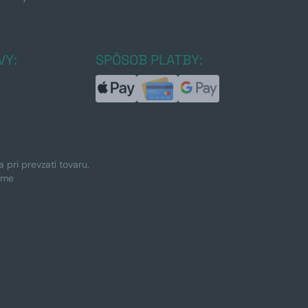
a
VY:
SPÔSOB PLATBY:
pri prevzatí tovaru.
ime