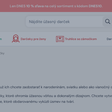
Len DNES
10 % zľava
na celý sortiment s kódom
DNES10
.
om
Darčeky pre ženy
Truhlice so zámočkom
Dar
čky
 už ich chcete zaobstarať k narodeninám, sviatku alebo ako vianočný 
iečky, ktoré ohromia úžasnou vôňou a dokonalým dizajnom.
Chcete vytv
e, ktoré obdarovanému vykúzli úsmev na tvári.