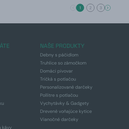
1
2
3
ÁTE
NAŠE PRODUKTY
Debny s páčidlom
Truhlice so zámočkom
Domáci pivovar
Tričká s potlačou
Personalizované darčeky
Pollitre s potlačou
ku
Vychytávky & Gadgety
Drevené voňajúce kytice
Vianočné darčeky
a kávy