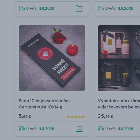
U VÁS:
11.8.2026
U VÁS:
11.8.2026
Sada 10 čajových sviečok -
Výhodná sada aróma
Červená ruža 10x14 g
v darčekovom balen
5,
35,
99 €
99 €
U VÁS:
11.8.2026
U VÁS:
11.8.2026