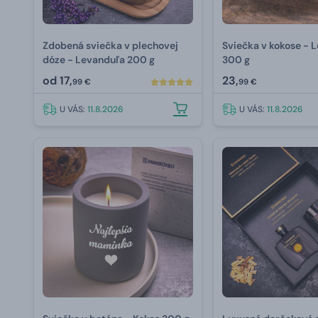
Zdobená sviečka v plechovej
Sviečka v kokose - 
dóze - Levanduľa 200 g
300 g
od
17,
23,
99 €
99 €
U VÁS:
11.8.2026
U VÁS:
11.8.2026