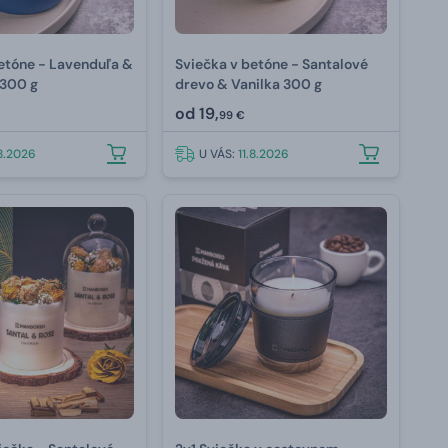
etóne - Lavenduľa &
Sviečka v betóne - Santalové
 300 g
drevo & Vanilka 300 g
od
19,
99 €
.8.2026
U VÁS:
11.8.2026