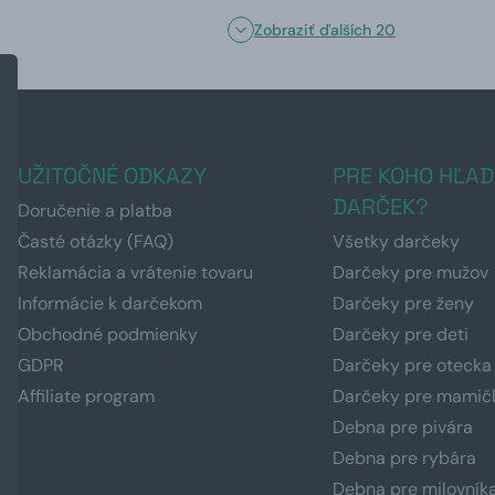
Zobraziť ďalších 20
UŽITOČNÉ ODKAZY
PRE KOHO HĽAD
DARČEK?
Doručenie a platba
Časté otázky (FAQ)
Všetky darčeky
Reklamácia a vrátenie tovaru
Darčeky pre mužov
Informácie k darčekom
Darčeky pre ženy
Obchodné podmienky
Darčeky pre deti
GDPR
Darčeky pre otecka
Affiliate program
Darčeky pre mamič
Debna pre pivára
Debna pre rybára
Debna pre milovník