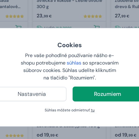
sada
Sviečka v kokose - Lesné ovocie
Zdobená sv
Santalové
300 g
drevo & Ru
23,
27,
99 €
99 €
U VÁS:
11.8.2026
U VÁS:
11
Cookies
Bestseller
Pre vaše pohodlné používanie nášho e-
shopu potrebujeme
súhlas
so spracovaním
súborov cookies. Súhlas udelíte kliknutím
na tlačidlo "Rozumiem".
Nastavenia
Rozumiem
Súhlas môžete odmietnuť
tu
amike -
Veľká sviečka v keramike -
Veľká svieč
Lavenduľa & Eucalyptus 400 g
Limetková 
Mandarínka
od
19,
od
19,
99 €
99 €