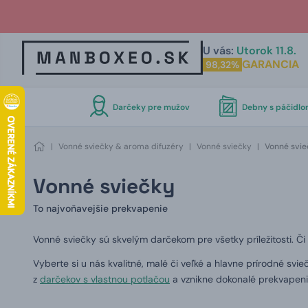
U vás:
Utorok 11.8.
GARANCIA
98,32%
Darčeky pre mužov
Debny s páčidl
|
Vonné sviečky & aroma difuzéry
|
Vonné sviečky
|
Vonné svie
Vonné sviečky
To najvoňavejšie prekvapenie
Vonné sviečky sú skvelým darčekom pre všetky príležitosti.
Či
Vyberte si u nás kvalitné, malé či veľké a hlavne prírodné sv
z
darčekov s vlastnou potlačou
a vznikne dokonalé prekvapeni