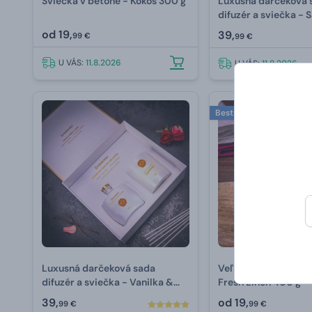
Sviečka v betóne - Kokos 300 g
Luxusná darčeková 
difuzér a sviečka - 
drevo & Pomaranč
od
19,
39,
99 €
99 €
U VÁS:
11.8.2026
U VÁS:
11.8.2026
Bestseller
Luxusná darčeková sada
Veľká sviečka v ker
difuzér a sviečka - Vanilka &
Fresh Linen 400 g
Ruže
39,
od
19,
99 €
99 €