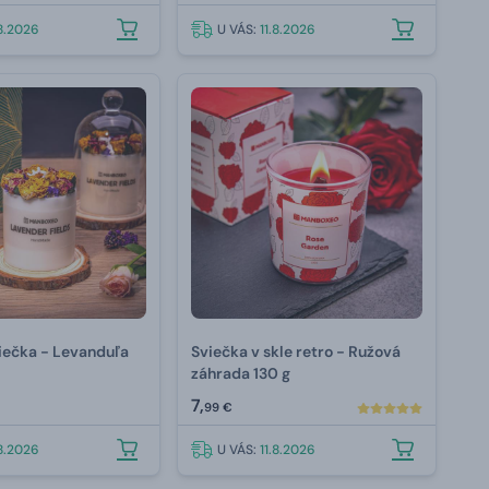
.8.2026
U VÁS:
11.8.2026
iečka - Levanduľa
Sviečka v skle retro - Ružová
záhrada 130 g
7,
99 €
.8.2026
U VÁS:
11.8.2026