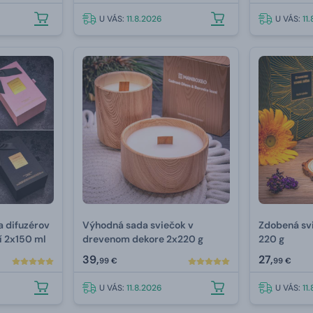
U VÁS:
11.8.2026
U VÁS:
11
 difuzérov
Výhodná sada sviečok v
Zdobená sv
í 2x150 ml
drevenom dekore 2x220 g
220 g
39,
27,
99 €
99 €
U VÁS:
11.8.2026
U VÁS:
11