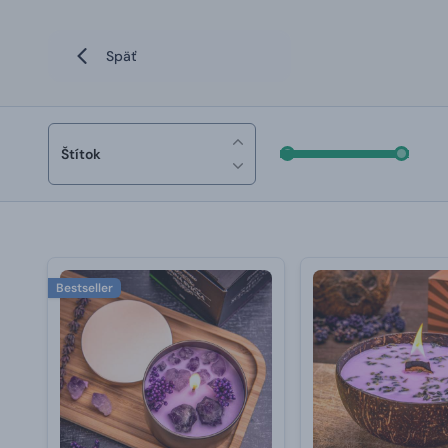
Späť
Štítok
Bestseller