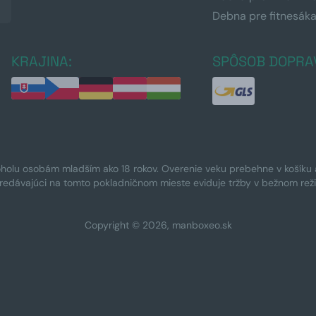
Debna pre fitnesák
KRAJINA:
SPÔSOB DOPRA
oholu osobám mladším ako 18 rokov. Overenie veku prebehne v košíku a 
Predávajúci na tomto pokladničnom mieste eviduje tržby v bežnom rež
Copyright © 2026, manboxeo.sk