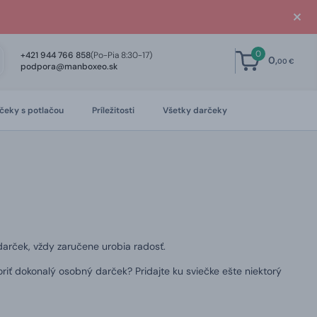
0
+421 944 766 858
(Po-Pia 8:30-17)
0,
00 €
podpora@manboxeo.sk
čeky s potlačou
Príležitosti
Všetky darčeky
darček, vždy zaručene urobia radosť.
oriť dokonalý osobný darček?
Pridajte ku sviečke ešte niektorý