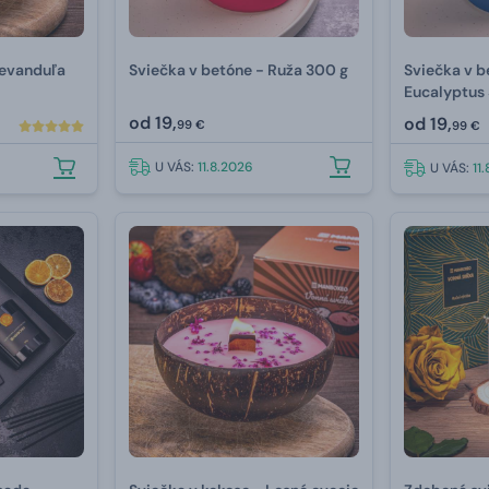
Levanduľa
Sviečka v betóne - Ruža 300 g
Sviečka v b
Eucalyptus
od
19,
od
19,
99 €
99 €
U VÁS:
11.8.2026
U VÁS:
11