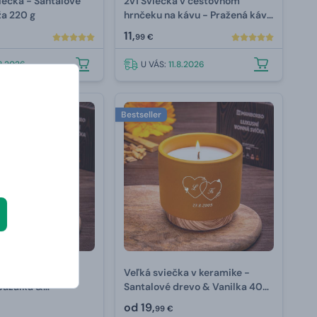
iečka - Santalové
2v1 Sviečka v cestovnom
ža 220 g
hrnčeku na kávu - Pražená káva
230 g
11,
99 €
.8.2026
U VÁS:
11.8.2026
Bestseller
ka v keramike -
Veľká sviečka v keramike -
bazalka &
Santalové drevo & Vanilka 400
 400 g
g
od
19,
99 €