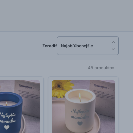
Zoradiť
Najobľúbenejšie
45 produktov